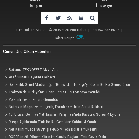
İletişim
İmsakiye
Tüm Hakları Saklıdır © 2006-2020
Vira Haber
| +90 542 236 66 38 |
Haber Scripti
Günün Öne Çıkan Haberleri
Rotamız TEKNOFEST Mavi Vatan
Asaf Güneri Hayatını Kaybetti
Denizcilik Genel Müdürlüğü: "Rusya'dan Türkiye'ye Gelen Ro-Ro Gemisi Dron
Saldırısına Uğradı"
Trabzon'da Türkiye'nin Ticari Deniz Gücü Masaya Yatırıldı
Yelkenli Tekne Sulara Gömüldü
Nutraxin Magnezyum: İçerik, Formlar ve Ürün Serisi Rehberi
15. Ulusal Gemi ve Yat Tasarım Yarışması'nda Başvuru Süresi 4 Eylül'e
Uzatıldı
Rusya Açıklarında Türk Ro-Ro Gemisine Saldırı: 4 Yaralı
Net Kârını Yüzde 38 Artışla 46.5 Milyon Dolar’a Yükseltti
DÖDER'in 28. Dönem Yönetim Kurulu Başkanı Emir Çevik Oldu