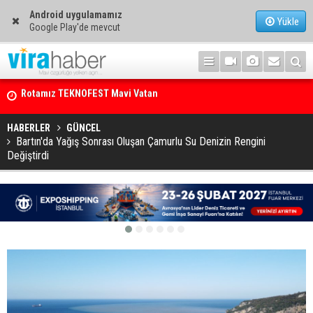
Android uygulamamız
Yükle
Google Play'de mevcut
Net Kârını Yüzde 38 Artışla 46.5 Milyon Dolar’a Yükseltti
HABERLER
GÜNCEL
Bartın'da Yağış Sonrası Oluşan Çamurlu Su Denizin Rengini
Değiştirdi