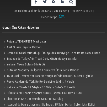
Tüm Hakları Saklıdır © 2006-2020
Vira Haber
| +90 542 236 66 38 |
Haber Scripti
Günün Öne Çıkan Haberleri
Rotamız TEKNOFEST Mavi Vatan
Asaf Güneri Hayatını Kaybetti
Denizcilik Genel Müdürlüğü: "Rusya'dan Türkiye'ye Gelen Ro-Ro Gemisi Dron
Saldırısına Uğradı"
Trabzon'da Türkiye'nin Ticari Deniz Gücü Masaya Yatırıldı
Yelkenli Tekne Sulara Gömüldü
Nutraxin Magnezyum: İçerik, Formlar ve Ürün Serisi Rehberi
15. Ulusal Gemi ve Yat Tasarım Yarışması'nda Başvuru Süresi 4 Eylül'e
Uzatıldı
Rusya Açıklarında Türk Ro-Ro Gemisine Saldırı: 4 Yaralı
Net Kârını Yüzde 38 Artışla 46.5 Milyon Dolar’a Yükseltti
DÖDER'in 28. Dönem Yönetim Kurulu Başkanı Emir Çevik Oldu
Electromar: Kriz Döneminde Cesur Bir Kuruluş
İstanbul'da Deniz Ulaşımına Sis Engeli: 15 Şehir Hatları Seferi İptal Edildi