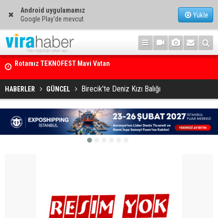
Android uygulamamız
Yükle
Google Play'de mevcut
Net Kârını Yüzde 38 Artışla 46.5 Milyon Dolar’a Yükseltti
Birecik'te Deniz Kızı Balığı
HABERLER
GÜNCEL