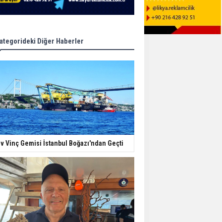
ategorideki Diğer Haberler
v Vinç Gemisi İstanbul Boğazı'ndan Geçti