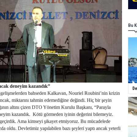
Bu K
acak deneyim kazandık”
De
elişmelerden bahseden Kalkavan, Nouriel Roubini’nin krizin
 ancak, miktarını tahmin edemediğine değindi. Hiç bir şeyin
ağının altını çizen DTO Yönetim Kurulu Başkanı, “Parayla
neyim kazandık.
Kötü görmeden iyinin değerini bilemeyiz.
geçirdik. Ama kimseyi şikayet etmiyoruz. Bu mücadelede
da oldu. Devletimiz yapılabilen bazı şeyleri yaptı ancak yeterli