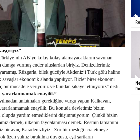
Ro
aşçısıyız”
 Türkiye’nin AB’ye kolay kolay alamayacaklarını savunan
damga vurmuş ender uluslardan biriyiz. Denizcilerimiz
yaratmış. Rüzgarla, bilek gücüyle Akdeniz’i Türk gölü haline
ık savaşlar ekonomik alanda yapılıyor. Bizler birer ekonomi
Ne
ç bir mücadele veriyoruz ve bundan şikayet etmiyoruz” dedi.
Do
n yararlanmamak enayilik”
 yılmadan anlatmaları gerektiğine vurgu yapan Kalkavan,
 yararlanmamak enayilik. Bu konuda devletimiz bizim
ı olupda yardım etmediklerini düşünmüyorum. Çünkü bizim
amız demek, ülkenin faydalanması demek. Resmin tamamını
z bir avuç Karadenizliyiz.
Zor bir mesleği icra etmeye
çok üzen yalnız bırakılma duygusu, eşit şartların