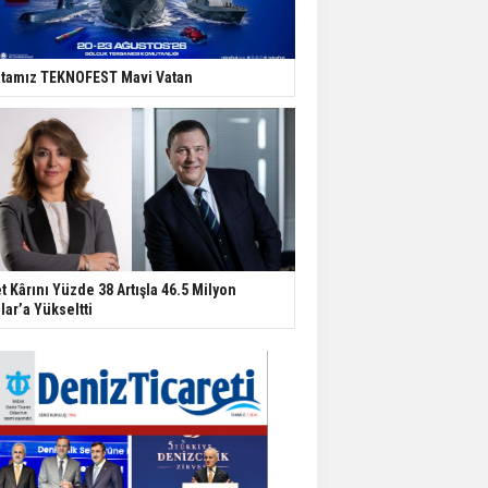
tamız TEKNOFEST Mavi Vatan
t Kârını Yüzde 38 Artışla 46.5 Milyon
lar’a Yükseltti