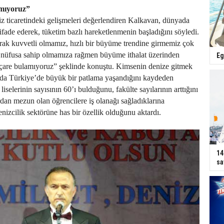
amıyoruz”
 ticaretindeki gelişmeleri değerlendiren Kalkavan, dünyada
ifade ederek, tüketim bazlı hareketlenmenin başladığını söyledi.
rak kuvvetli olmamız, hızlı bir büyüme trendine girmemiz çok
 nüfusa sahip olmamıza rağmen büyüme ithalat üzerinden
Eg
e çare bulamıyoruz” şeklinde konuştu. Kimsenin denize gitmek
nda Türkiye’de büyük bir patlama yaşandığını kaydeden
liselerinin sayısının 60’ı bulduğunu, fakülte sayılarının arttığını
rdan mezun olan öğrencilere iş olanağı sağladıklarına
nizcilik sektörüne has bir özellik olduğunu aktardı.
14
sa