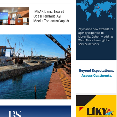
İMEAK Deniz Ticaret
Odası Temmuz Ayı
Meclis Toplantısı Yapıldı