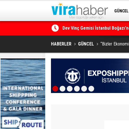
GÜNCEL
SİTENE 
Ege Denizi’nin En Büyük Mercan O
HABERLER
GÜNCEL
“Bizler Ekonomi