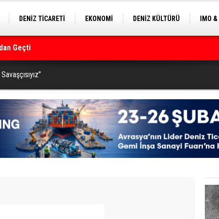
DENİZ TİCARETİ
EKONOMİ
DENİZ KÜLTÜRÜ
IMO &
EKLE
BALIKÇILIK
ÇEVRE
SEKTÖRDEN
rmanı
 Savaşçısıyız”