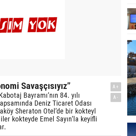
onomi Savaşçısıyız”
A+
 Kabotaj Bayramı’nın 84. yılı
A-
kapsamında Deniz Ticaret Odası
aköy Sheraton Otel’de bir kokteyl
liler kokteyde Emel Sayın’la keyifli
ar.