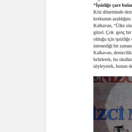
“İşsizliğe çare bul
Kriz döneminde deniz
korkunun azaldığını 
Kalkavan, “Ülke ola
güzel. Çok
genç bir
olduğu için işsizliğ
istemediği bir zama
Kalkavan, denizcilik 
belirterek, bu okulla
söyleyerek, bunun de