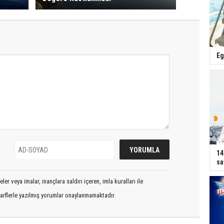
Eg
14
sa
er veya imalar, inançlara saldırı içeren, imla kuralları ile
arflerle yazılmış yorumlar onaylanmamaktadır.