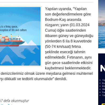
Yapılan uyarıda, “Yapılan
son değerlendirmelere göre
Bodrum-Kaş arasında
rüzgarın; yarın (01.03.2024
Cuma) öğle saatlerinden
itibaren güney ve güneydoğu
yönlerden 6 ila 8 kuvvetinde
(50-74 km/saat) fırtına
şeklinde eseceği tahmin
edilmektedir. Fırtınanın, aynı
gün gece saatlerinde etkisini
kaybetmesi beklenmektedir.
ve denizcilerimiz olmak üzere meydana gelmesi muhtemel
ı dikkatli ve tedbirli olunmalıdır” denildi.
67 defa okunmuştur