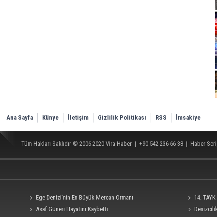
Ana Sayfa
Künye
İletişim
Gizlilik Politikası
RSS
İmsakiye
Tüm Hakları Saklıdır © 2006-2020
Vira Haber
| +90 542 236 66 38 |
Haber Scri
Ege Denizi’nin En Büyük Mercan Ormanı
14. TAYK 
Asaf Güneri Hayatını Kaybetti
Denizcil