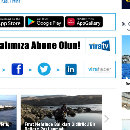
,
,
Kaş
Fırtına
Bu K
De
le İş
Fırat Nehrinde Balıkları Öldürücü Bir
Değere Rastlanmadı