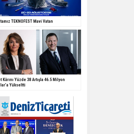
tamız TEKNOFEST Mavi Vatan
t Kârını Yüzde 38 Artışla 46.5 Milyon
lar’a Yükseltti