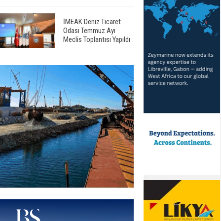
İMEAK Deniz Ticaret
Odası Temmuz Ayı
Meclis Toplantısı Yapıldı