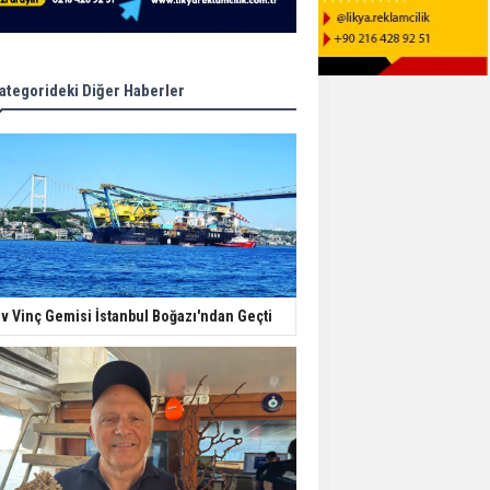
ategorideki Diğer Haberler
v Vinç Gemisi İstanbul Boğazı'ndan Geçti