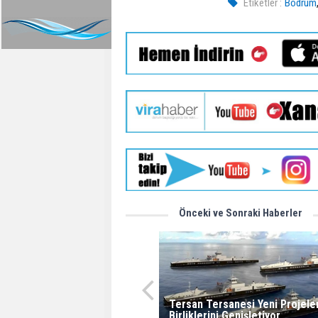
Etiketler :
Bodrum
Önceki ve Sonraki Haberler
Tersan Tersanesi Yeni Projeler
Birliklerini Genişletiyor