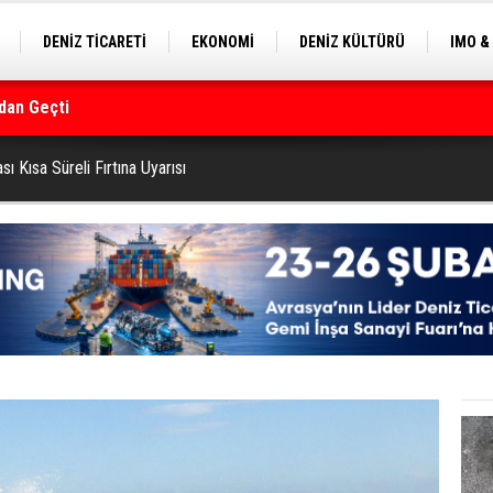
DENİZ TİCARETİ
EKONOMİ
DENİZ KÜLTÜRÜ
IMO &
dan Geçti
EKLE
BALIKÇILIK
ÇEVRE
SEKTÖRDEN
rmanı
 Kısa Süreli Fırtına Uyarısı