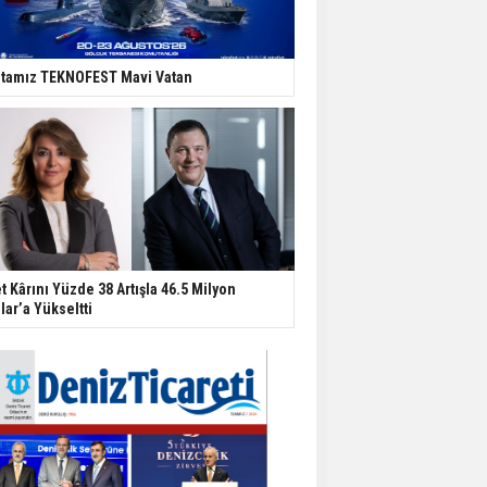
tamız TEKNOFEST Mavi Vatan
t Kârını Yüzde 38 Artışla 46.5 Milyon
lar’a Yükseltti