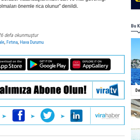
olmaları önemle rica olunur” denildi.
Bu K
26 defa okunmuştur
,
,
ale
Fırtına
Hava Durumu
De