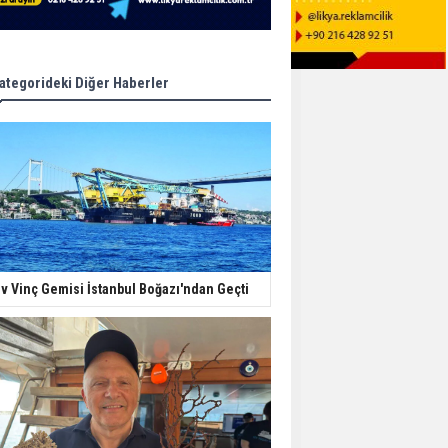
ategorideki Diğer Haberler
v Vinç Gemisi İstanbul Boğazı'ndan Geçti