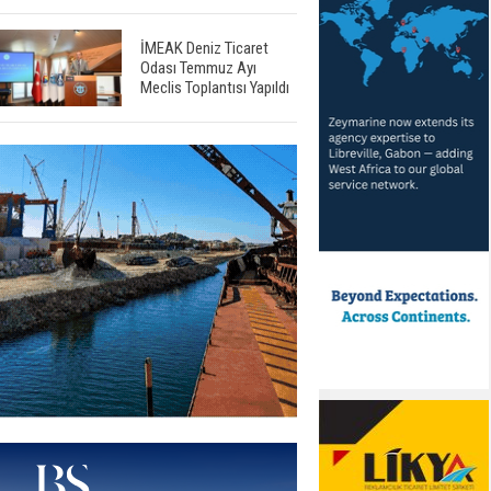
İMEAK Deniz Ticaret
Odası Temmuz Ayı
Meclis Toplantısı Yapıldı