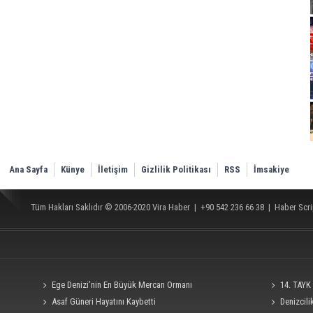
Ana Sayfa
Künye
İletişim
Gizlilik Politikası
RSS
İmsakiye
Tüm Hakları Saklıdır © 2006-2020
Vira Haber
| +90 542 236 66 38 |
Haber Scri
Ege Denizi’nin En Büyük Mercan Ormanı
14. TAYK 
Asaf Güneri Hayatını Kaybetti
Denizcil