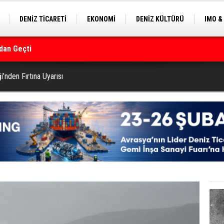
DENİZ TİCARETİ
EKONOMİ
DENİZ KÜLTÜRÜ
IMO &
dan Geçti
EKLE
BALIKÇILIK
ÇEVRE
SEKTÖRDEN
rmanı
i’nden Fırtına Uyarısı