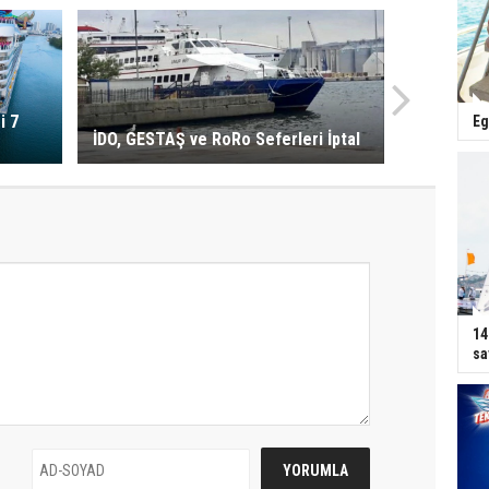
i 7
Eg
İDO, GESTAŞ ve RoRo Seferleri İptal
14
sa