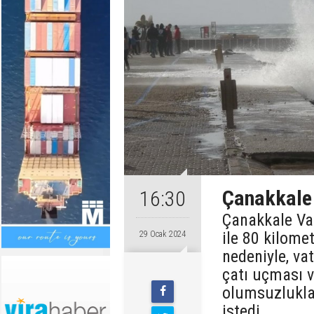
Çanakkale 
16:30
Çanakkale Vali
ile 80 kilome
29 Ocak 2024
nedeniyle, va
çatı uçması 
olumsuzluklar
istedi.