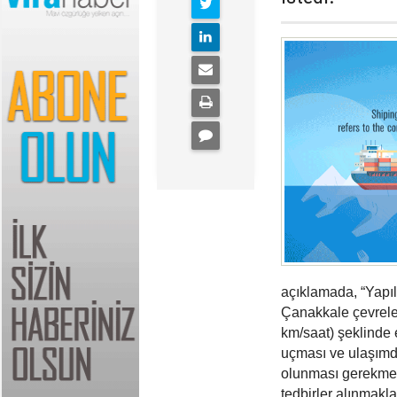
açıklamada, “Yapıl
Çanakkale çevreler
km/saat) şeklinde 
uçması ve ulaşımda
olunması gerekmek
tedbirler alınmakl