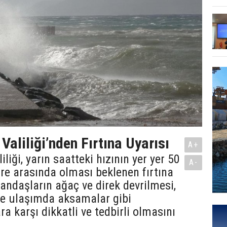
Valiliği’nden Fırtına Uyarısı
A+
liği, yarın saatteki hızının yer yer 50
A-
tre arasında olması beklenen fırtına
tandaşların ağaç ve direk devrilmesi,
ve ulaşımda aksamalar gibi
a karşı dikkatli ve tedbirli olmasını