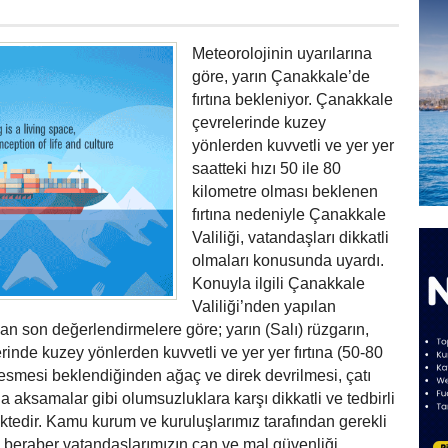
Meteorolojinin uyarılarına
göre, yarın Çanakkale’de
fırtına bekleniyor. Çanakkale
çevrelerinde kuzey
yönlerden kuvvetli ve yer yer
saatteki hızı 50 ile 80
kilometre olması beklenen
fırtına nedeniyle Çanakkale
Valiliği, vatandaşları dikkatli
olmaları konusunda uyardı.
Konuyla ilgili Çanakkale
Valiliği’nden yapılan
an son değerlendirmelere göre; yarın (Salı) rüzgarın,
inde kuzey yönlerden kuvvetli ve yer yer fırtına (50-80
esmesi beklendiğinden ağaç ve direk devrilmesi, çatı
 aksamalar gibi olumsuzluklara karşı dikkatli ve tedbirli
tedir. Kamu kurum ve kuruluşlarımız tarafından gerekli
a beraber vatandaşlarımızın can ve mal güvenliği