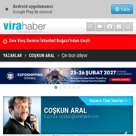
Android uygulamamız
Yükle
Google Play'de mevcut
Dev Vinç Gemisi İstanbul Boğazı'ndan Geçti
Ege Denizi’nin En Büyük Mercan Ormanı
Çin bizi izliyor
YAZARLAR
COŞKUN ARAL
Yazarın Tüm Yazıları >
COŞKUN ARAL
E-posta:
coskun@virahaber.com