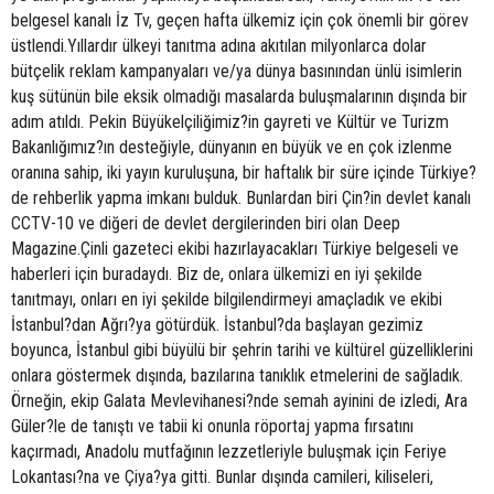
belgesel kanalı İz Tv, geçen hafta ülkemiz için çok önemli bir görev
üstlendi.Yıllardır ülkeyi tanıtma adına akıtılan milyonlarca dolar
bütçelik reklam kampanyaları ve/ya dünya basınından ünlü isimlerin
kuş sütünün bile eksik olmadığı masalarda buluşmalarının dışında bir
adım atıldı. Pekin Büyükelçiliğimiz?in gayreti ve Kültür ve Turizm
Bakanlığımız?ın desteğiyle, dünyanın en büyük ve en çok izlenme
oranına sahip, iki yayın kuruluşuna, bir haftalık bir süre içinde Türkiye?
de rehberlik yapma imkanı bulduk. Bunlardan biri Çin?in devlet kanalı
CCTV-10 ve diğeri de devlet dergilerinden biri olan Deep
Magazine.Çinli gazeteci ekibi hazırlayacakları Türkiye belgeseli ve
haberleri için buradaydı. Biz de, onlara ülkemizi en iyi şekilde
tanıtmayı, onları en iyi şekilde bilgilendirmeyi amaçladık ve ekibi
İstanbul?dan Ağrı?ya götürdük. İstanbul?da başlayan gezimiz
boyunca, İstanbul gibi büyülü bir şehrin tarihi ve kültürel güzelliklerini
onlara göstermek dışında, bazılarına tanıklık etmelerini de sağladık.
Örneğin, ekip Galata Mevlevihanesi?nde semah ayinini de izledi, Ara
Güler?le de tanıştı ve tabii ki onunla röportaj yapma fırsatını
kaçırmadı, Anadolu mutfağının lezzetleriyle buluşmak için Feriye
Lokantası?na ve Çiya?ya gitti. Bunlar dışında camileri, kiliseleri,