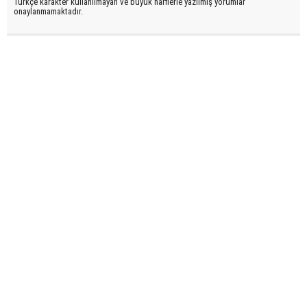
Türkçe karakter kullanılmayan ve büyük harflerle yazılmış yorumlar
onaylanmamaktadır.