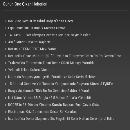
Günün Öne Çıkan Haberleri
Dev Vinç Gemisi İstanbul Boğazı'ndan Geçti
Ege Denizi’nin En Büyük Mercan Ormanı
14. TAYK – Eker Olympos Regatta için geri sayım başladı
Asaf Güneri Hayatını Kaybetti
Rotamız TEKNOFEST Mavi Vatan
Denizcilik Genel Müdürlüğü: "Rusya'dan Türkiye'ye Gelen Ro-Ro Gemisi Dron
Saldırısına Uğradı"
Trabzon'da Türkiye'nin Ticari Deniz Gücü Masaya Yatırıldı
Yelkenli Tekne Sulara Gömüldü
Nutraxin Magnezyum: İçerik, Formlar ve Ürün Serisi Rehberi
15. Ulusal Gemi ve Yat Tasarım Yarışması'nda Başvuru Süresi 4 Eylül'e
Uzatıldı
Rusya Açıklarında Türk Ro-Ro Gemisine Saldırı: 4 Yaralı
Net Kârını Yüzde 38 Artışla 46.5 Milyon Dolar’a Yükseltti
DÖDER'in 28. Dönem Yönetim Kurulu Başkanı Emir Çevik Oldu
Electromar: Kriz Döneminde Cesur Bir Kuruluş
İstanbul'da Deniz Ulaşımına Sis Engeli: 15 Şehir Hatları Seferi İptal Edildi