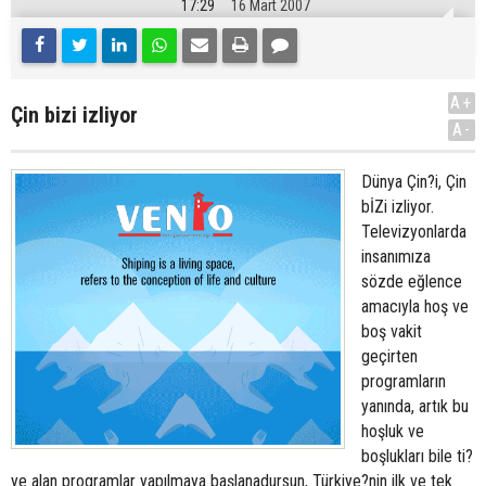
17:29
16 Mart 2007
A+
Çin bizi izliyor
A-
Dünya Çin?i, Çin
bİZi izliyor.
Televizyonlarda
insanımıza
sözde eğlence
amacıyla hoş ve
boş vakit
geçirten
programların
yanında, artık bu
hoşluk ve
boşlukları bile ti?
ye alan programlar yapılmaya başlanadursun, Türkiye?nin ilk ve tek