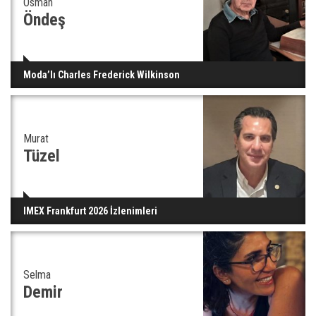
Osman
Öndeş
Moda’lı Charles Frederick Wilkinson
Murat
Tüzel
IMEX Frankfurt 2026 İzlenimleri
Selma
Demir