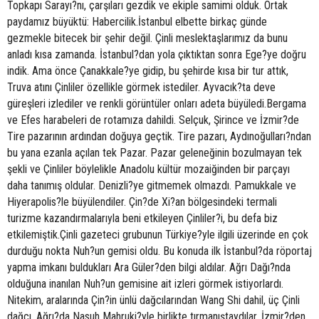
Topkapı Sarayı?nı, çarşıları gezdik ve ekiple samimi olduk. Ortak
paydamız büyüktü: Habercilik.İstanbul elbette birkaç günde
gezmekle bitecek bir şehir değil. Çinli meslektaşlarımız da bunu
anladı kısa zamanda. İstanbul?dan yola çıktıktan sonra Ege?ye doğru
indik. Ama önce Çanakkale?ye gidip, bu şehirde kısa bir tur attık,
Truva atını Çinliler özellikle görmek istediler. Ayvacık?ta deve
güreşleri izlediler ve renkli görüntüler onları adeta büyüledi.Bergama
ve Efes harabeleri de rotamıza dahildi. Selçuk, Şirince ve İzmir?de
Tire pazarının ardından doğuya geçtik. Tire pazarı, Aydınoğulları?ndan
bu yana ezanla açılan tek Pazar. Pazar geleneğinin bozulmayan tek
şekli ve Çinliler böylelikle Anadolu kültür mozaiğinden bir parçayı
daha tanımış oldular. Denizli?ye gitmemek olmazdı. Pamukkale ve
Hiyerapolis?le büyülendiler. Çin?de Xi?an bölgesindeki termali
turizme kazandırmalarıyla beni etkileyen Çinliler?i, bu defa biz
etkilemiştik.Çinli gazeteci grubunun Türkiye?yle ilgili üzerinde en çok
durduğu nokta Nuh?un gemisi oldu. Bu konuda ilk İstanbul?da röportaj
yapma imkanı buldukları Ara Güler?den bilgi aldılar. Ağrı Dağı?nda
olduğuna inanılan Nuh?un gemisine ait izleri görmek istiyorlardı.
Nitekim, aralarında Çin?in ünlü dağcılarından Wang Shi dahil, üç Çinli
dağcı, Ağrı?da Nasuh Mahruki?yle birlikte tırmanıştaydılar. İzmir?den