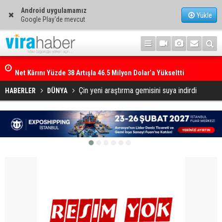
Android uygulamamız
Yükle
Google Play'de mevcut
Net Kârını Yüzde 38 Artışla 46.5 Milyon Dolar’a Yükseltti
Çin yeni araştırma gemisini suya indirdi
HABERLER
DÜNYA