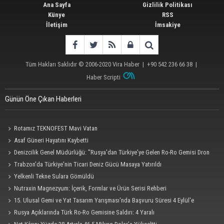
Ana Sayfa
Gizlilik Politikası
Künye
RSS
İletişim
İmsakiye
Tüm Hakları Saklıdır © 2006-2020
Vira Haber
| +90 542 236 66 38 |
Haber Scripti
Günün Öne Çıkan Haberleri
Rotamız TEKNOFEST Mavi Vatan
Asaf Güneri Hayatını Kaybetti
Denizcilik Genel Müdürlüğü: "Rusya'dan Türkiye'ye Gelen Ro-Ro Gemisi Dron
Saldırısına Uğradı"
Trabzon'da Türkiye'nin Ticari Deniz Gücü Masaya Yatırıldı
Yelkenli Tekne Sulara Gömüldü
Nutraxin Magnezyum: İçerik, Formlar ve Ürün Serisi Rehberi
15. Ulusal Gemi ve Yat Tasarım Yarışması'nda Başvuru Süresi 4 Eylül'e
Uzatıldı
Rusya Açıklarında Türk Ro-Ro Gemisine Saldırı: 4 Yaralı