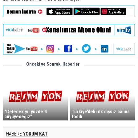
Önceki ve Sonraki Haberler
"Gelecek yıl yüzde 4
Türkiye’deki ilk dişsiz balina
büyüyeceğiz"
fosili
HABERE
YORUM KAT