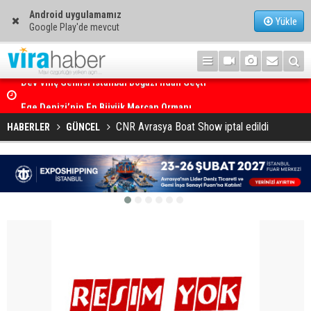
Android uygulamamız
Yükle
Google Play'de mevcut
Ege Denizi’nin En Büyük Mercan Ormanı
CNR Avrasya Boat Show iptal edildi
HABERLER
GÜNCEL