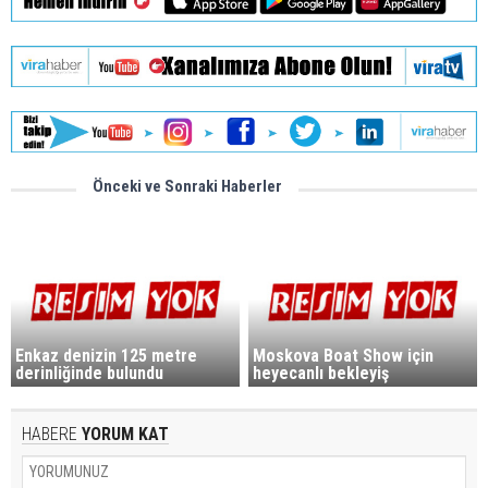
Önceki ve Sonraki Haberler
Enkaz denizin 125 metre
Moskova Boat Show için
derinliğinde bulundu
heyecanlı bekleyiş
HABERE
YORUM KAT