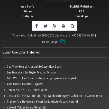
Ana Sayfa
Gizlilik Politikası
Künye
RSS
İletişim
İmsakiye
Tüm Hakları Saklıdır © 2006-2020
Vira Haber
| +90 542 236 66 38 |
Haber Scripti
Günün Öne Çıkan Haberleri
Dev Vinç Gemisi İstanbul Boğazı'ndan Geçti
Ege Denizi’nin En Büyük Mercan Ormanı
14. TAYK – Eker Olympos Regatta için geri sayım başladı
Asaf Güneri Hayatını Kaybetti
Rotamız TEKNOFEST Mavi Vatan
Denizcilik Genel Müdürlüğü: "Rusya'dan Türkiye'ye Gelen Ro-Ro Gemisi Dron
Saldırısına Uğradı"
Trabzon'da Türkiye'nin Ticari Deniz Gücü Masaya Yatırıldı
Yelkenli Tekne Sulara Gömüldü