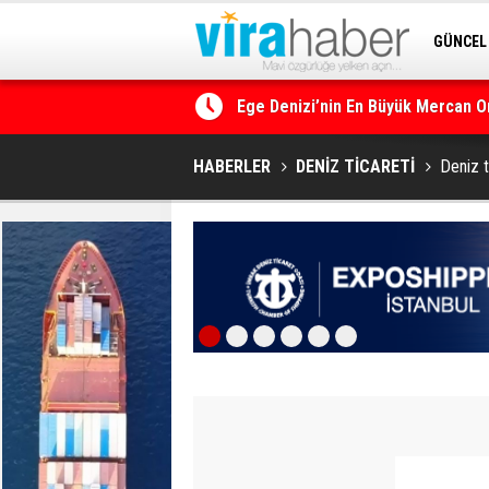
GÜNCEL
Ege Denizi’nin En Büyük Mercan O
SİTENE 
14. TAYK – Eker Olympos Regatta i
HABERLER
DENİZ TİCARETİ
Deniz t