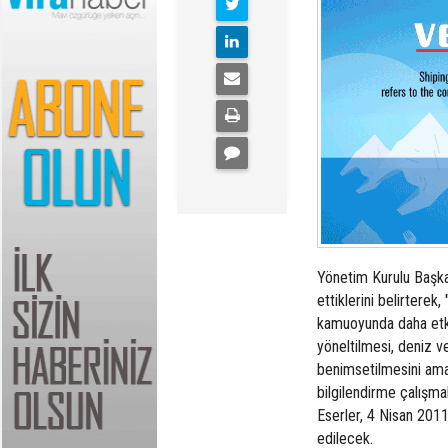
Yönetim Kurulu Başka
ettiklerini belirterek
kamuoyunda daha etkin
yöneltilmesi, deniz v
benimsetilmesini ama
bilgilendirme çalışmal
Eserler, 4 Nisan 2011
edilecek.