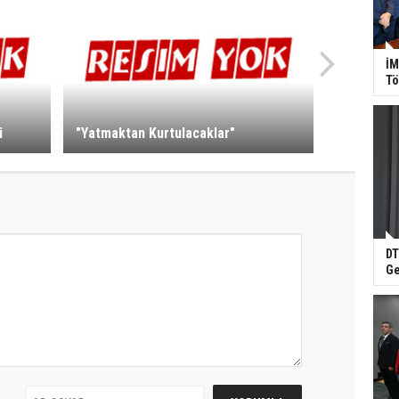
İM
Tö
i
"Yatmaktan Kurtulacaklar"
DT
Ge