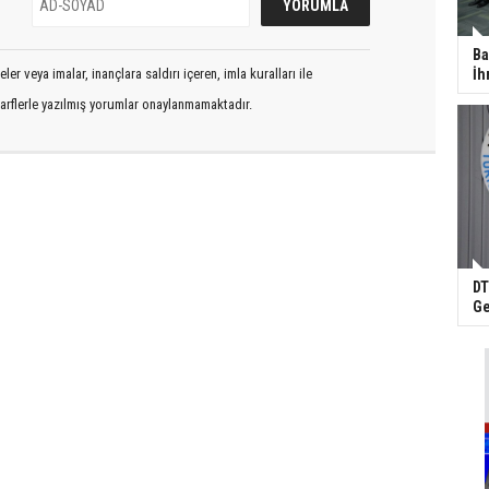
Ba
İh
er veya imalar, inançlara saldırı içeren, imla kuralları ile
arflerle yazılmış yorumlar onaylanmamaktadır.
DT
Ge