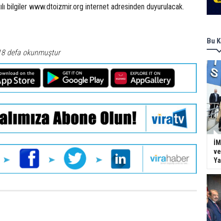
ıntılı bilgiler www.dtoizmir.org internet adresinden duyurulacak.
Bu K
18 defa okunmuştur
İM
ve
Ya