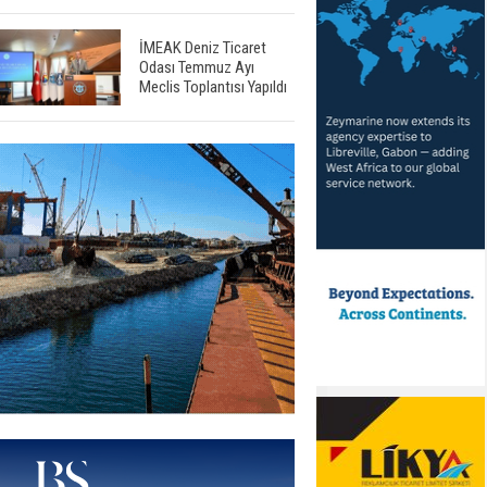
İMEAK Deniz Ticaret
Odası Temmuz Ayı
Meclis Toplantısı Yapıldı