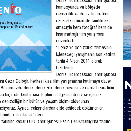
Deniz Ticaret Odası İzmir Şubesi,
kamuoyunda ve bölgede
denizcilik ve deniz ticaretinin
daha etkin biçimde tanıtılması
amacıyla hem fotoğraf hem de
kısa metrajlı film yarışması
düzenledi.
"Deniz ve denizcilik" temasının
işleneceği yarışmanın son katılım
tarihi 4 Nisan 2011 olarak
belirlendi.
Deniz Ticaret Odası İzmir Şubesi
nı Geza Dologh, herkesi kısa film yarışmasına katılmaya davet
, "Bölgemizde deniz, denizcilik, deniz sevgisi ve deniz ticaretinin
 biçimde tanıtılması, toplumun ilgisinin deniz sevgisine
e denizciliğin bir kültür ve yaşam biçimi olduğunun
çlıyoruz. Ayrıca, çalışmalardan elde edilecek dokümanlar,
arında kullanılacak" dedi.
 tarihine kadar DTO İzmir Şubesi Basın Danışmanlığı'na teslim