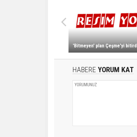
'Bitmeyen' plan Çeşme'yi bitird
HABERE
YORUM KAT