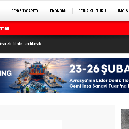
DENİZ TİCARETİ
EKONOMİ
DENİZ KÜLTÜRÜ
IMO &
rmanı
EKLE
BALIKÇILIK
ÇEVRE
SEKTÖRDEN
çin geri sayım başladı
icareti filmle tanıtılacak