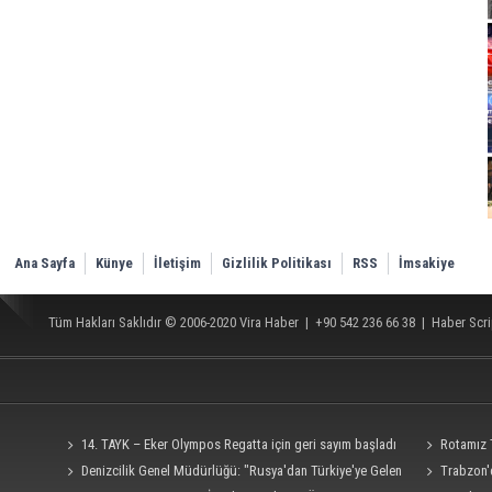
Ana Sayfa
Künye
İletişim
Gizlilik Politikası
RSS
İmsakiye
Tüm Hakları Saklıdır © 2006-2020
Vira Haber
| +90 542 236 66 38 |
Haber Scri
14. TAYK – Eker Olympos Regatta için geri sayım başladı
Rotamız
Denizcilik Genel Müdürlüğü: "Rusya'dan Türkiye'ye Gelen
Trabzon'd