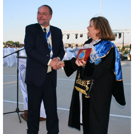
Denizcilik ve Kabotaj Bayramı(Kıyı
Emniyeti Törenleri ve İTÜ
Denizcilik Fakültesi mezuniyet töreni)
64
88