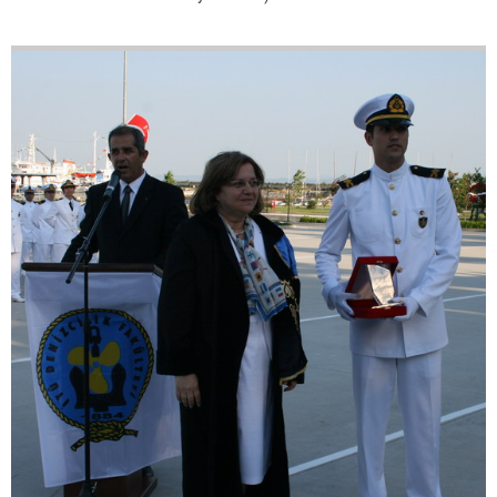
56
88
Denizcilik ve Kabotaj Bayramı(Kıyı
Emniyeti Törenleri ve İTÜ
Denizcilik Fakültesi mezuniyet töreni)