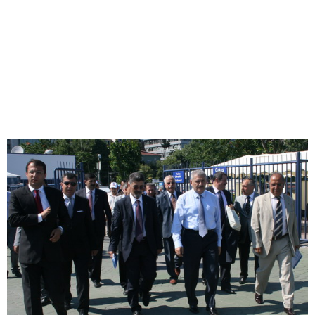
37
88
Denizcilik ve Kabotaj Bayramı(Kıyı
Emniyeti Törenleri ve İTÜ
Denizcilik Fakültesi mezuniyet töreni)