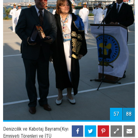
59
88
Denizcilik ve Kabotaj Bayramı(Kıyı
Emniyeti Törenleri ve İTÜ
Denizcilik Fakültesi mezuniyet töreni)