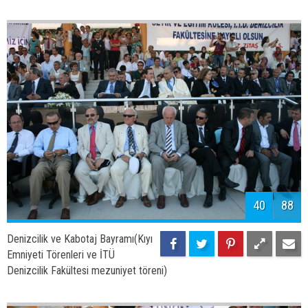
42
88
Denizcilik ve Kabotaj Bayramı(Kıyı
Emniyeti Törenleri ve İTÜ
Denizcilik Fakültesi mezuniyet töreni)
43
88