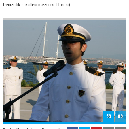
60
88
Denizcilik ve Kabotaj Bayramı(Kıyı
Emniyeti Törenleri ve İTÜ
Denizcilik Fakültesi mezuniyet töreni)