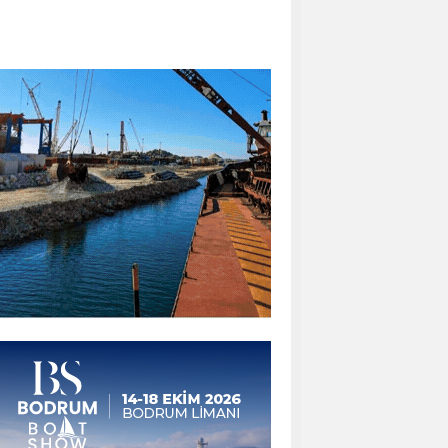
klim Değişikliği Kurultayı yapıldı
arbaros Denizcilik Kulübü ve
.kariyer günü programı