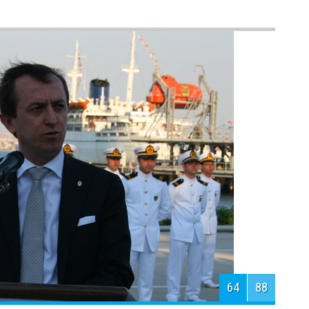
66
88
Törenleri ve İTÜ Denizcilik