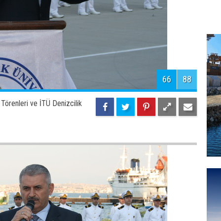
İ
B
5