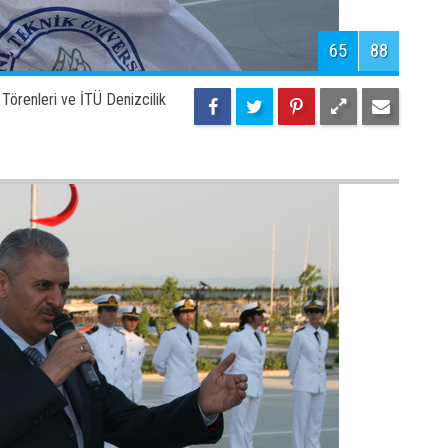
K
D
68
88
Törenleri ve İTÜ Denizcilik
H