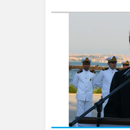
Denizcilik ve Kabotaj Bayramı(Kıyı Emniyeti 
Fakültesi mezuniyet töreni)