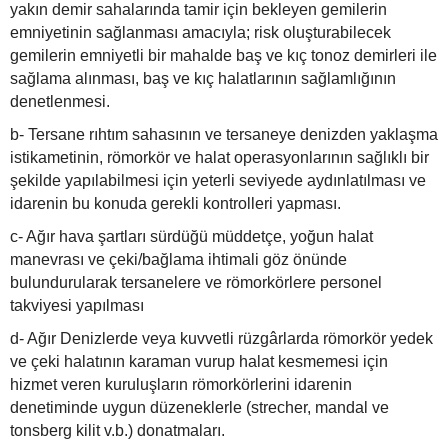
yakın demir sahalarında tamir için bekleyen gemilerin
emniyetinin sağlanması amacıyla; risk oluşturabilecek
gemilerin emniyetli bir mahalde baş ve kıç tonoz demirleri ile
sağlama alınması, baş ve kıç halatlarının sağlamlığının
denetlenmesi.
b- Tersane rıhtım sahasının ve tersaneye denizden yaklaşma
istikametinin, römorkör ve halat operasyonlarının sağlıklı bir
şekilde yapılabilmesi için yeterli seviyede aydınlatılması ve
idarenin bu konuda gerekli kontrolleri yapması.
c- Ağır hava şartları sürdüğü müddetçe, yoğun halat
manevrası ve çeki/bağlama ihtimali göz önünde
bulundurularak tersanelere ve römorkörlere personel
takviyesi yapılması
d- Ağır Denizlerde veya kuvvetli rüzgârlarda römorkör yedek
ve çeki halatının karaman vurup halat kesmemesi için
hizmet veren kuruluşların römorkörlerini idarenin
denetiminde uygun düzeneklerle (strecher, mandal ve
tonsberg kilit v.b.) donatmaları.