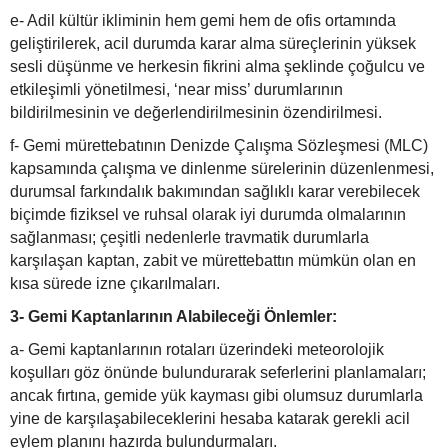
e- Adil kültür ikliminin hem gemi hem de ofis ortamında
geliştirilerek, acil durumda karar alma süreçlerinin yüksek
sesli düşünme ve herkesin fikrini alma şeklinde çoğulcu ve
etkileşimli yönetilmesi, ‘near miss’ durumlarının
bildirilmesinin ve değerlendirilmesinin özendirilmesi.
f- Gemi mürettebatının Denizde Çalışma Sözleşmesi (MLC)
kapsamında çalışma ve dinlenme sürelerinin düzenlenmesi,
durumsal farkındalık bakımından sağlıklı karar verebilecek
biçimde fiziksel ve ruhsal olarak iyi durumda olmalarının
sağlanması; çeşitli nedenlerle travmatik durumlarla
karşılaşan kaptan, zabit ve mürettebattın mümkün olan en
kısa sürede izne çıkarılmaları.
3- Gemi Kaptanlarının Alabileceği Önlemler:
a- Gemi kaptanlarının rotaları üzerindeki meteorolojik
koşulları göz önünde bulundurarak seferlerini planlamaları;
ancak fırtına, gemide yük kayması gibi olumsuz durumlarla
yine de karşılaşabileceklerini hesaba katarak gerekli acil
eylem planını hazırda bulundurmaları.