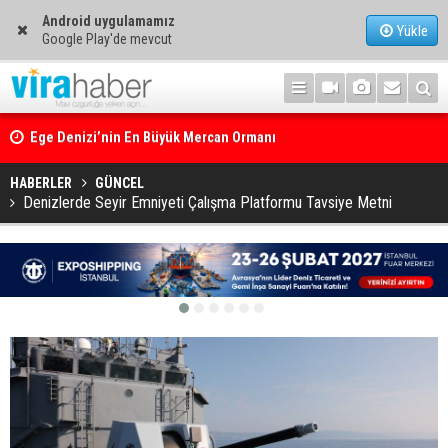
Android uygulamamız
Yükle
Google Play'de mevcut
Ege Denizi’nin En Büyük Mercan Ormanı
HABERLER
GÜNCEL
Denizlerde Seyir Emniyeti Çalışma Platformu Tavsiye Metni