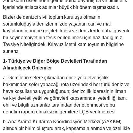
zorlukların üstesinden gelme adına dayanışma ve birliktelik
içerisinde atılacak adımlar büyük bir önem taşımaktadır.
Bizler de denizci sivil toplum kuruluşu olmanın
sorumluluğuyla denizlerimizde yaşanan can ve mal
kayıplarının önüne geçilebilmesi ve denizlerde daha güvenli
bir seyir emniyetinin tesis edilebilmesi için hazırladığımız
Tavsiye Niteliğindeki Kılavuz Metni kamuoyunun bilgisine
sunarız.
1- Türkiye ve Diğer Bölge Devletleri Tarafından
Alınabilecek Önlemler
a- Gemilerin sefere çıkmadan önce yola elverişlilik
bakımından sefer yapacağı rota üzerindeki her türlü deniz ve
hava koşullarına uygunluğunun; denizcilik idaresinin liman
ve kıyı devleti yetki ve görevleri kapsamında, yeterliliği tam,
ehil ve bilgili uzmanlar tarafından denetlenmesi ve bu
denetim raporu olmaksızın gemilere LÇB verilmemesi.
b- Ana Arama Kurtarma Koordinasyon Merkezi (AAKKM)
altında bir birim oluşturularak, kapsama alanında ve özellikle