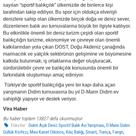
sayılan “sportif balıkçılık” ülkemizde de binlerce kişi
tarafından takip ediliyor. Bu spor için oldukça elverişli
denizlere sahip olan ülkemizde birçok doğa ve deniz sever,
düzenlenen balık avı turnuvalarına büyük bir ilgiyle katılıyor.
Bu etkinlikle önemli bir deniz turizm çeşidi olan sportif
balıkçılığın turizme, ekonomiye ve çevreye olan önemli
katkılarından yola çıkan DOST, Doğu Akdeniz çanağında
marinacılık ve yatçılık sektörünün gelişimine ve büyümesine
katkıda bulunmak; iş ortaklarına değer oluşturacak,
sürdürülebilir çevre ve balıkçılık konusunda önemli bir
farkındalık oluşturmayı amaç ediniyor.
Türkiye'de sportif balıkçılığa yeni bir kapı daha açan
yarışmanın Didim turnuvasına bu yıl D-Marin Didim ev
sahipliği yapıyor ve destek veriyor.
Vira Haber
Bu haber toplam 13827 defa okunmuştur
,
Etiketler :
Didim Açık Deniz Sportif Balık Avı Yarışması
D Marin Didim
,
,
,
,
,
,
Güllük Körfezi
Mavi Kanat Orkinos
Kılıç Balığı
Sinarit
Trança
Fangri