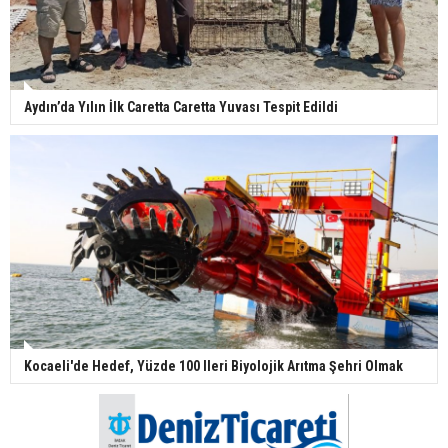
Aydın’da Yılın İlk Caretta Caretta Yuvası Tespit Edildi
Kocaeli'de Hedef, Yüzde 100 Ileri Biyolojik Arıtma Şehri Olmak