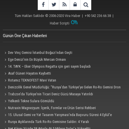
Tüm Hakları Saklıdır © 2006-2020
Vira Haber
| +90 542 236 66 38 |
Haber Scripti
Günün Öne Çıkan Haberleri
Dev Vinç Gemisi İstanbul Boğazı'ndan Geçti
Ege Denizi’nin En Büyük Mercan Ormanı
14. TAYK – Eker Olympos Regatta için geri sayım başladı
Asaf Güneri Hayatını Kaybetti
Rotamız TEKNOFEST Mavi Vatan
Denizcilik Genel Müdürlüğü: "Rusya'dan Türkiye'ye Gelen Ro-Ro Gemisi Dron
Saldırısına Uğradı"
Trabzon'da Türkiye'nin Ticari Deniz Gücü Masaya Yatırıldı
Yelkenli Tekne Sulara Gömüldü
Nutraxin Magnezyum: İçerik, Formlar ve Ürün Serisi Rehberi
15. Ulusal Gemi ve Yat Tasarım Yarışması'nda Başvuru Süresi 4 Eylül'e
Uzatıldı
Rusya Açıklarında Türk Ro-Ro Gemisine Saldırı: 4 Yaralı
Net Kârını Yüzde 38 Artışla 46.5 Milyon Dolar’a Yükseltti