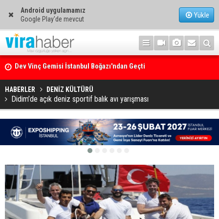
Android uygulamamız
Yükle
Google Play'de mevcut
Ege Denizi’nin En Büyük Mercan Ormanı
HABERLER
DENİZ KÜLTÜRÜ
Didim’de açık deniz sportif balık avı yarışması