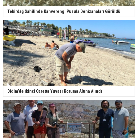
Tekirdağ Sahilinde Kahverengi Pusula Denizanaları Görüldü
Didim’de İkinci Caretta Yuvası Koruma Altına Alındı