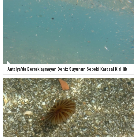
Antalya'da Berraklaşmayan Deniz Suyunun Sebebi Karasal Kirlilik