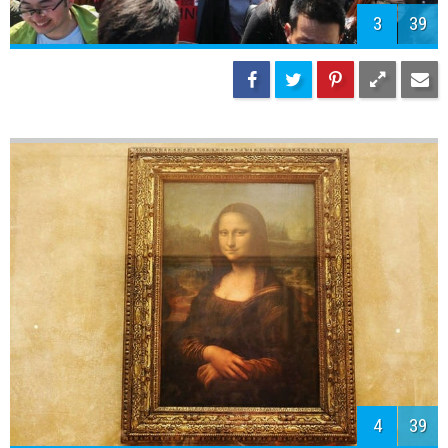
3
39
4
39