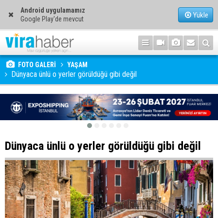
Android uygulamamız
Yükle
Google Play'de mevcut
FOTO GALERİ
YAŞAM
Dünyaca ünlü o yerler görüldüğü gibi değil
Dünyaca ünlü o yerler görüldüğü gibi değil