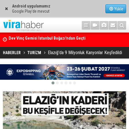
Android uygulamamız
Yükle
Google Play'de mevcut
Ege Denizi’nin En Büyük Mercan Ormanı
Elazığ'da 9 Milyonluk Kanyonlar Keşfedildi
HABERLER
TURİZM