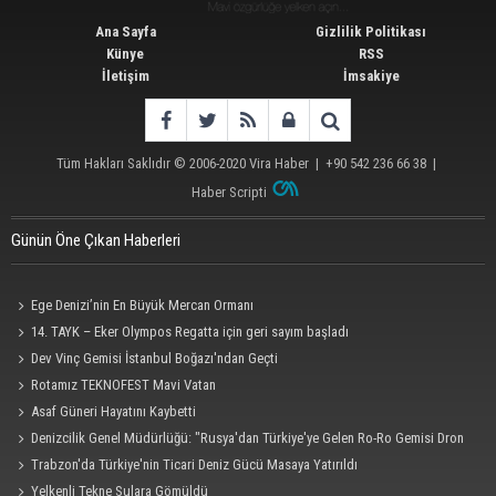
Ana Sayfa
Gizlilik Politikası
Künye
RSS
İletişim
İmsakiye
Tüm Hakları Saklıdır © 2006-2020
Vira Haber
| +90 542 236 66 38 |
Haber Scripti
Günün Öne Çıkan Haberleri
Ege Denizi’nin En Büyük Mercan Ormanı
14. TAYK – Eker Olympos Regatta için geri sayım başladı
Dev Vinç Gemisi İstanbul Boğazı'ndan Geçti
Rotamız TEKNOFEST Mavi Vatan
Asaf Güneri Hayatını Kaybetti
Denizcilik Genel Müdürlüğü: "Rusya'dan Türkiye'ye Gelen Ro-Ro Gemisi Dron
Saldırısına Uğradı"
Trabzon'da Türkiye'nin Ticari Deniz Gücü Masaya Yatırıldı
Yelkenli Tekne Sulara Gömüldü