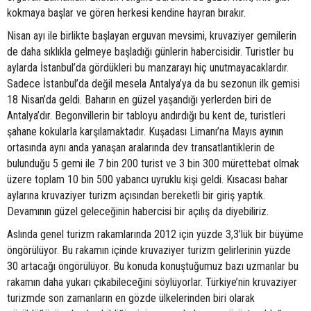
kokmaya başlar ve gören herkesi kendine hayran bırakır.
Nisan ayı ile birlikte başlayan erguvan mevsimi, kruvaziyer gemilerin
de daha sıklıkla gelmeye başladığı günlerin habercisidir. Turistler bu
aylarda İstanbul’da gördükleri bu manzarayı hiç unutmayacaklardır.
Sadece İstanbul’da değil mesela Antalya’ya da bu sezonun ilk gemisi
18 Nisan’da geldi. Baharın en güzel yaşandığı yerlerden biri de
Antalya’dır. Begonvillerin bir tabloyu andırdığı bu kent de, turistleri
şahane kokularla karşılamaktadır. Kuşadası Limanı’na Mayıs ayının
ortasında aynı anda yanaşan aralarında dev transatlantiklerin de
bulunduğu 5 gemi ile 7 bin 200 turist ve 3 bin 300 mürettebat olmak
üzere toplam 10 bin 500 yabancı uyruklu kişi geldi. Kısacası bahar
aylarına kruvaziyer turizm açısından bereketli bir giriş yaptık.
Devamının güzel geleceğinin habercisi bir açılış da diyebiliriz.
Aslında genel turizm rakamlarında 2012 için yüzde 3,3’lük bir büyüme
öngörülüyor. Bu rakamın içinde kruvaziyer turizm gelirlerinin yüzde
30 artacağı öngörülüyor. Bu konuda konuştuğumuz bazı uzmanlar bu
rakamın daha yukarı çıkabileceğini söylüyorlar. Türkiye’nin kruvaziyer
turizmde son zamanların en gözde ülkelerinden biri olarak