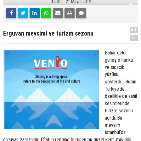
15:31
21 Mayıs 2012
A+
Erguvan mevsimi ve turizm sezonu
A-
Bahar geldi,
güneş o harika
ve sıcacık
yüzünü
gösterdi… Bütün
Türkiye’de,
özellikle de sahil
kesimlerinde
turizm sezonu
açıldı. Bu
mevsim
İstanbul’da
erguvan zamanıdır. Eflatun rengine bürünen bu güzel kent, mis gibi