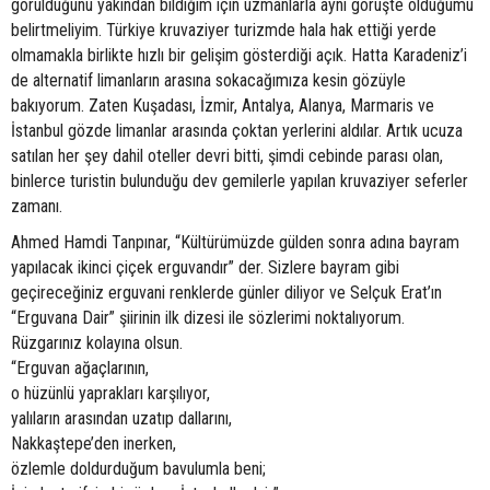
görüldüğünü yakından bildiğim için uzmanlarla aynı görüşte olduğumu
belirtmeliyim. Türkiye kruvaziyer turizmde hala hak ettiği yerde
olmamakla birlikte hızlı bir gelişim gösterdiği açık. Hatta Karadeniz’i
de alternatif limanların arasına sokacağımıza kesin gözüyle
bakıyorum. Zaten Kuşadası, İzmir, Antalya, Alanya, Marmaris ve
İstanbul gözde limanlar arasında çoktan yerlerini aldılar. Artık ucuza
satılan her şey dahil oteller devri bitti, şimdi cebinde parası olan,
binlerce turistin bulunduğu dev gemilerle yapılan kruvaziyer seferler
zamanı.
Ahmed Hamdi Tanpınar, “Kültürümüzde gülden sonra adına bayram
yapılacak ikinci çiçek erguvandır” der. Sizlere bayram gibi
geçireceğiniz erguvani renklerde günler diliyor ve Selçuk Erat’ın
“Erguvana Dair” şiirinin ilk dizesi ile sözlerimi noktalıyorum.
Rüzgarınız kolayına olsun.
“Erguvan ağaçlarının,
o hüzünlü yaprakları karşılıyor,
yalıların arasından uzatıp dallarını,
Nakkaştepe’den inerken,
özlemle doldurduğum bavulumla beni;