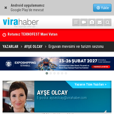
Android uygulamamız
Yükle
Google Play'de mevcut
Rotamız TEKNOFEST Mavi Vatan
Net Kârını Yüzde 38 Artışla 46.5 Milyon Dolar’a Yükseltti
Erguvan mevsimi ve turizm sezonu
YAZARLAR
AYŞE OLCAY
Yazarın Tüm Yazıları >
AYŞE OLCAY
E-posta:
ayseolcay@virahaber.com