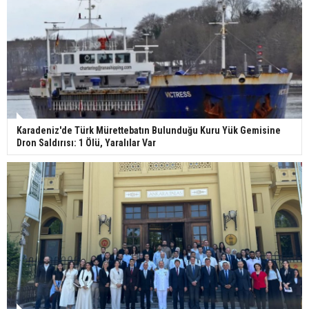
Karadeniz'de Türk Mürettebatın Bulunduğu Kuru Yük Gemisine
Dron Saldırısı: 1 Ölü, Yaralılar Var