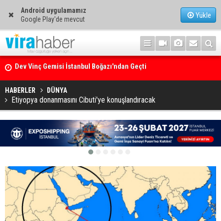
Android uygulamamız
Yükle
Google Play'de mevcut
Ege Denizi’nin En Büyük Mercan Ormanı
HABERLER
DÜNYA
Etiyopya donanmasını Cibuti'ye konuşlandıracak