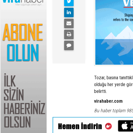
Tozar, basına tanıttık
olduğu her yerde görü
belirtti.
virahaber.com
Bu haber toplam 98