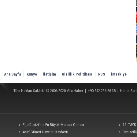
Ana Sayfa
Künye
İletişim
Gizlilik Politikası
RSS
İmsakiye
Tüm Hakları Saklıdır © 2006-2020
Vira Haber
| +90 542 236 66 38 |
Haber Scri
Ege Denizi’nin En Büyük Mercan Ormanı
14. TAYK 
Asaf Güneri Hayatını Kaybetti
Denizcil