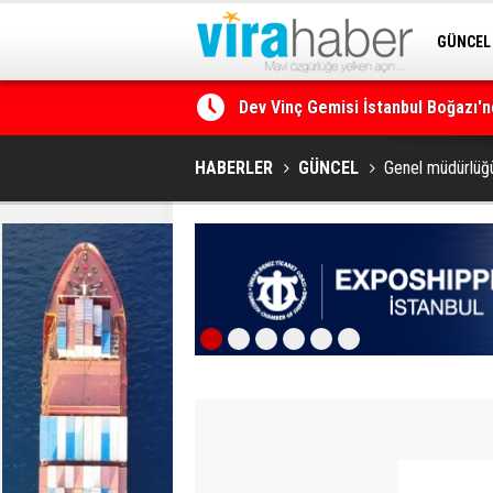
GÜNCEL
Dev Vinç Gemisi İstanbul Boğazı'n
SİTENE 
Ege Denizi’nin En Büyük Mercan O
HABERLER
GÜNCEL
Genel müdürlüğü