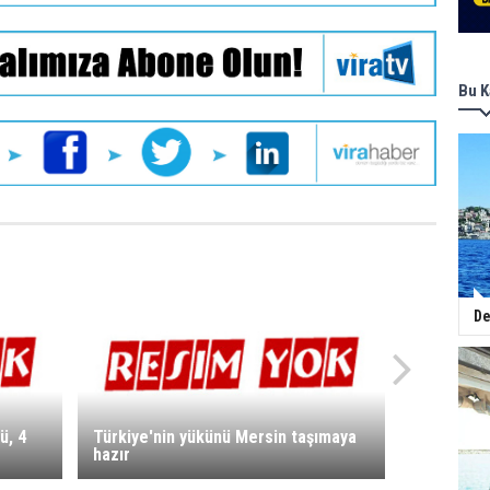
Bu K
De
ü, 4
Türkiye'nin yükünü Mersin taşımaya
hazır