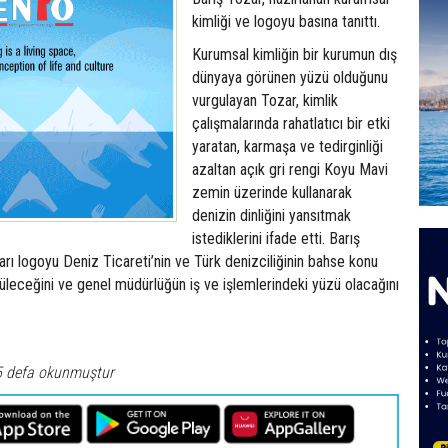
kimliği ve logoyu basına tanıttı.
Kurumsal kimliğin bir kurumun dış
dünyaya görünen yüzü olduğunu
vurgulayan Tozar, kimlik
çalışmalarında rahatlatıcı bir etki
yaratan, karmaşa ve tedirginliği
azaltan açık gri rengi Koyu Mavi
zemin üzerinde kullanarak
denizin dinliğini yansıtmak
istediklerini ifade etti. Barış
ları logoyu Deniz Ticareti’nin ve Türk denizciliğinin bahse konu
leceğini ve genel müdürlüğün iş ve işlemlerindeki yüzü olacağını
5 defa okunmuştur