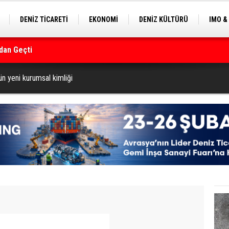
DENİZ TİCARETİ
EKONOMİ
DENİZ KÜLTÜRÜ
IMO &
dan Geçti
EKLE
BALIKÇILIK
ÇEVRE
SEKTÖRDEN
rmanı
n yeni kurumsal kimliği