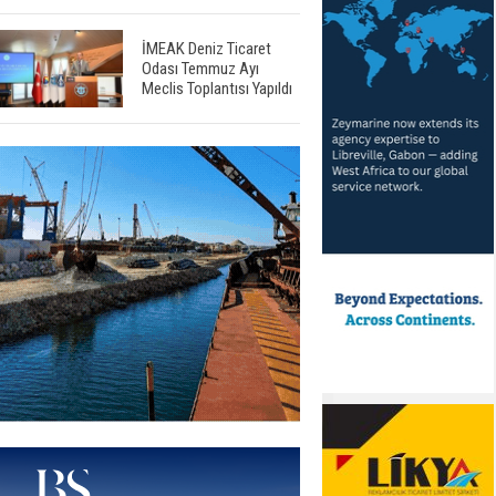
İMEAK Deniz Ticaret
Odası Temmuz Ayı
Meclis Toplantısı Yapıldı