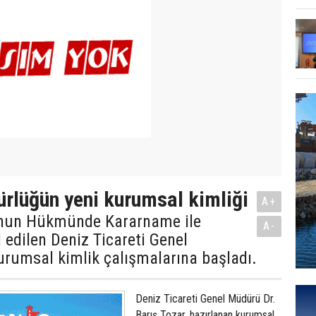
rlüğün yeni kurumsal kimliği
A+
anun Hükmünde Kararname ile
A-
l edilen Deniz Ticareti Genel
rumsal kimlik çalışmalarına başladı.
Deniz Ticareti Genel Müdürü Dr.
Barış Tozar, hazırlanan kurumsal