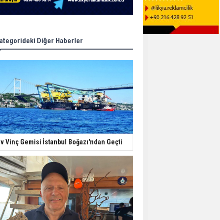
ategorideki Diğer Haberler
v Vinç Gemisi İstanbul Boğazı'ndan Geçti