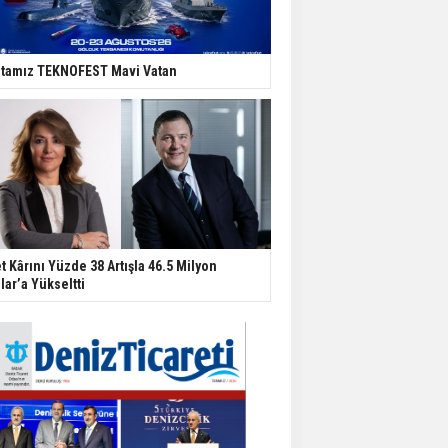
tamız TEKNOFEST Mavi Vatan
t Kârını Yüzde 38 Artışla 46.5 Milyon
lar’a Yükseltti