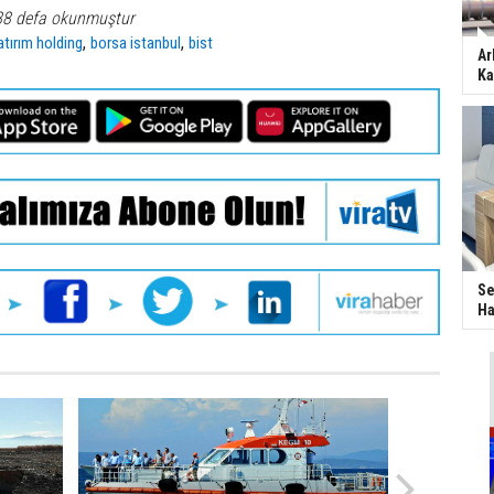
88 defa okunmuştur
,
,
atırım holding
borsa istanbul
bist
Ar
Ka
Se
Ha