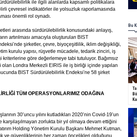
rdürülebilirlik ile ilgili alanlarda kapsamlı politikalara
irli çevresel indikatörler ile yolsuzluk raporlamasında
laması önemli rol oynadı.
Bu K
etleri arasında sürdürülebilirlik konusundaki anlayış,
arın artırılması amacıyla oluşturulan BIST
deksi'nde şirketler, çevre, biyoçeşitlilik, iklim değişikliği,
tim kurulu yapısı, rüşvetle mücadele, tedarik zinciri, iş
i kriterlerine göre değerlemeye tabi tutuluyor. Bağımsız
ti olan Londra Merkezli EIRIS ile iş birliği içinde yapılan
ucunda BIST Sürdürülebilirlik Endeksi'ne 58 şirket
Ta
İRLİĞİ TÜM OPERASYONLARIMIZ ODAĞINA
Bö
Ka
şlarının 30’uncu yılını kutladıkları 2020’nin Covid-19’un
e karşılaşılmayan zorlukta bir yıl olmaya devam ettiğini
atırım Holding Yönetim Kurulu Başkanı Mehmet Kutman,
lık ve güvenliklerinin her zaman öncelikleri olduğunu