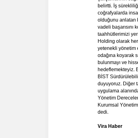
belirtti. İş sürekli
coğrafyalarda ins
olduğunu anlatan 
vadeli başarısını
taahhütlerimizi ye
Holding olarak her
yetenekli yönetim e
odağına koyarak s
bulunmayı ve hisse
hedeflemekteyiz. B
BİST Sürdürülebili
duyuyoruz. Diğer t
uygulama alanında 
Yönetim Derecelen
Kurumsal Yönetim 
dedi.
Vira Haber