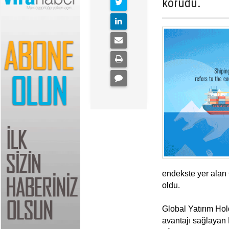
korudu.
endekste yer alan 
oldu.
Global Yatırım Hol
avantajı sağlayan