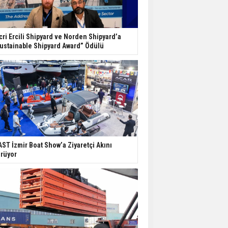
cri Ercili Shipyard ve Norden Shipyard’a
ustainable Shipyard Award” Ödülü
ST İzmir Boat Show’a Ziyaretçi Akını
rüyor