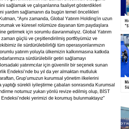
liğini sağlamak ve çalışanlarına faaliyet gösterdikleri
ani yardım sağlamanın da bugün temel öncelikleri
Kutman, “Aynı zamanda, Global Yatırım Holding'in uzun
Hi
 korumak ve küresel rolümüze dayanan tüm paydaşlara
“S
rine getirmek için sorumlu davranmalıyız. Global Yatırım
 zaman güçlü ve çeşitlendirilmiş portföyümüz ve
kibimiz ile sürdürülebilirliği tüm operasyonlarımızın
orumlu yatırım yoluyla ülkemizin kalkınmasına katkıda
darlarımıza sürdürülebilir getiri sağlamayı
orsadaki yatırımcılar için güvenilir bir seçenek sunan
rlik Endeksi’nde bu yıl da yer almaktan mutluluk
araftan, Grup'umuzun kurumsal yönetim ilkelerini
MA
yaptığı sürekli iyileştirme çabaları sonrasında Kurumsal
Sü
dirme notumuz yukarı yönlü revize edilmiş olup, BİST
Endeksi’ndeki yerimizi de korumuş bulunmaktayız”