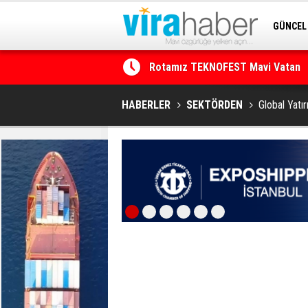
GÜNCEL
Rotamız TEKNOFEST Mavi Vatan
SİTENE 
Net Kârını Yüzde 38 Artışla 46.5 M
HABERLER
SEKTÖRDEN
Global Yatır