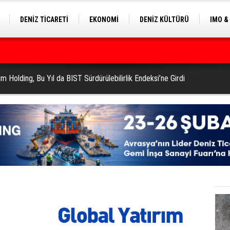
DENİZ TİCARETİ
EKONOMİ
DENİZ KÜLTÜRÜ
IMO &
EKLE
BALIKÇILIK
ÇEVRE
SEKTÖRDEN
ilyon Dolar’a Yükseltti
ım Holding, Bu Yıl da BIST Sürdürülebilirlik Endeksi’ne Girdi