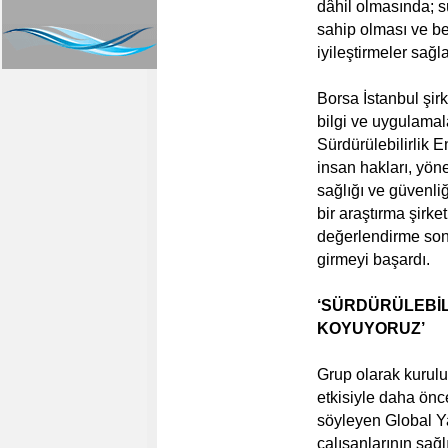
dâhil olmasında; sü
sahip olması ve bel
iyileştirmeler sağ
Borsa İstanbul şirk
bilgi ve uygulamal
Sürdürülebilirlik En
insan hakları, yöne
sağlığı ve güvenliğ
bir araştırma şirke
değerlendirme son
girmeyi başardı.
‘SÜRDÜRÜLEBİL
KOYUYORUZ’
Grup olarak kurulu
etkisiyle daha önc
söyleyen Global Y
çalışanlarının sağ