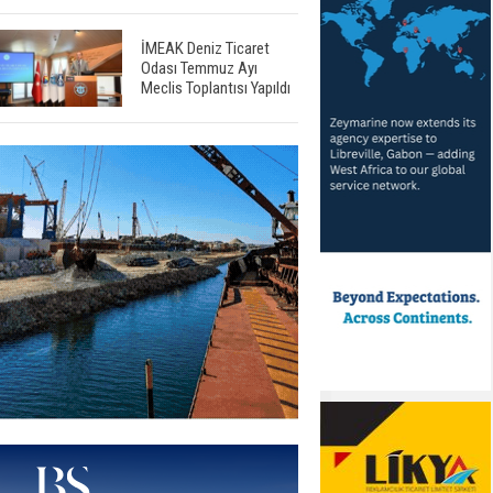
İMEAK Deniz Ticaret
Odası Temmuz Ayı
Meclis Toplantısı Yapıldı