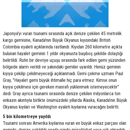
Japonya'yı vuran tsunami sırasında açık denize çekilen 45 metrelik
kargo gemisine, Kanada'nın Büyük Okyanus kıyısındaki British
Colombia eyaleti açıklarında rastlandı. Kıyıdan 260 kilometre açıkta
bulunan hayalet geminin 1 yıldır okyanusta başıboş şekilde dolaştığı
belirtildi. Rutin bir devriye uçuşu sırasında fark edilen gemi yüzünden
bölgede alarm verildi ve yakındaki gemiler uyarıldı. Henüz geminin
kıyıya çekilip çekilmeyeceği açıklanmadı. Gemi çekme uzmanı Paul
Gray, "Hayalet gemi büyük ihtimalle hiç para etmez. Kimse onun
kıyıya çekilmesi için gereken masrafı yüklenmek istemeyecektir"
dedi. Gray ayrıca tsunami sırasında denize çekilen milyonlarca ton
enkazın akıntıyla birlikte önümüzdeki yıllarda Alaska, Kanada'nın Büyük
Okyanus kıyıları ve Washington eyaleti kıyılarına vuracağını belirtti.
5 bin kilometreye yayıldı
Tsunami sonrası Amerika kıyılarına vuran en büyük enkaz parçası olan
gemide, denize çekildiği sırada içinde mürettebat veya yük olmadığı