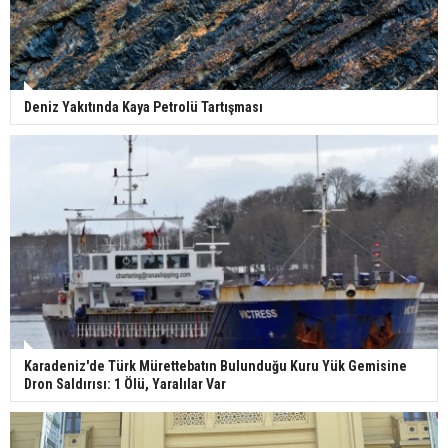
Deniz Yakıtında Kaya Petrolü Tartışması
Karadeniz'de Türk Mürettebatın Bulunduğu Kuru Yük Gemisine
Dron Saldırısı: 1 Ölü, Yaralılar Var