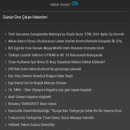
Haber Scripti
Günün Öne Çıkan Haberleri
Türk Savunma Sanayiinden Malezya’ya Güçlü İmza: STM, Dört Ayda Üç Korveti
Denize İndirdi
Arkas Deniz Filosu Uluslararası Liman Devleti Kontrollerinde Dünyada İlk 3'te,
Kendi Kategorisinde Lider
İDO Ege’de Yola Devam Akçay-Midilli Hattı Resmen Hizmete Girdi
Türkiye Lojistik Sektörü UTİKAD’ın 40. Yıl Balosunda Buluşacak
Ticari Kullanım İçin İkinci El Araç Seçerken Nelere Dikkat Edilmeli?
250’den fazla tekne Bodrum’da görücüye çıkacak
Dev Vinç Gemisi İstanbul Boğazı'ndan Geçti
Ege Denizi’nin En Büyük Mercan Ormanı
14. TAYK – Eker Olympos Regatta için geri sayım başladı
Asaf Güneri Hayatını Kaybetti
Rotamız TEKNOFEST Mavi Vatan
Denizcilik Genel Müdürlüğü: "Rusya'dan Türkiye'ye Gelen Ro-Ro Gemisi Dron
Saldırısına Uğradı"
Trabzon'da Türkiye'nin Ticari Deniz Gücü Masaya Yatırıldı
Yelkenli Tekne Sulara Gömüldü