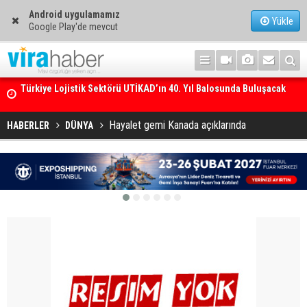
Android uygulamamız
Yükle
Google Play'de mevcut
250’den fazla tekne Bodrum’da görücüye çıkacak
Hayalet gemi Kanada açıklarında
HABERLER
DÜNYA