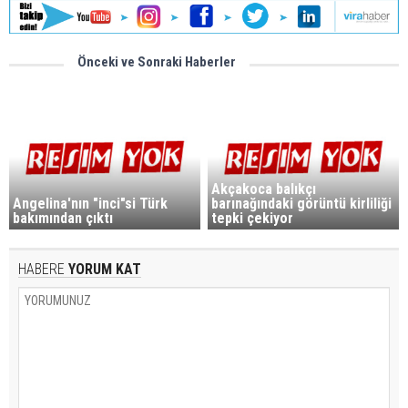
Önceki ve Sonraki Haberler
Akçakoca balıkçı
Angelina'nın "inci"si Türk
barınağındaki görüntü kirliliği
bakımından çıktı
tepki çekiyor
HABERE
YORUM KAT