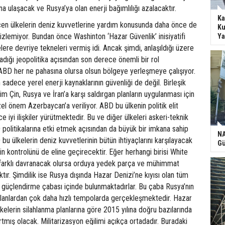
na ulaşacak ve Rusya’ya olan enerji bağımlılığı azalacaktır.
Ka
en ülkelerin deniz kuvvetlerine yardım konusunda daha önce de
Ku
gizlemiyor. Bundan önce Washinton ‘Hazar Güvenlik’ inisiyatifi
Ya
ere devriye tekneleri vermiş idi. Ancak şimdi, anlaşıldığı üzere
dığı jeopolitika açısından son derece önemli bir rol
ABD her ne pahasına olursa olsun bölgeye yerleşmeye çalışıyor.
 sadece yerel enerji kaynaklarının güvenliği de değil. Birleşik
şim Çin, Rusya ve İran’a karşı saldırgan planların uygulanması için
el önem Azerbaycan’a veriliyor. ABD bu ülkenin politik elit
e iyi ilişkiler yürütmektedir. Bu ve diğer ülkeleri askeri-teknik
 politikalarına etki etmek açısından da büyük bir imkana sahip
NA
bu ülkelerin deniz kuvvetlerinin bütün ihtiyaçlarını karşılayacak
Gü
in kontrolünü de eline geçirecektir. Eğer herhangi birisi White
farklı davranacak olursa orduya yedek parça ve mühimmat
tır. Şimdilik ise Rusya dışında Hazar Denizi’ne kıyısı olan tüm
ını güçlendirme çabası içinde bulunmaktadırlar. Bu çaba Rusya’nın
pılanlardan çok daha hızlı tempolarda gerçekleşmektedir. Hazar
lkelerin silahlanma planlarına göre 2015 yılına doğru bazılarında
rtmış olacak. Militarizasyon eğilimi açıkça ortadadır. Buradaki