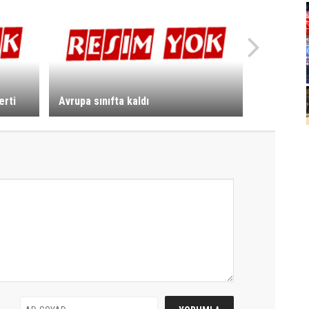
erti
Avrupa sınıfta kaldı