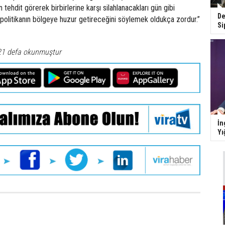
n tehdit görerek birbirlerine karşı silahlanacakları gün gibi
De
r politikanın bölgeye huzur getireceğini söylemek oldukça zordur.”
Si
21 defa okunmuştur
İn
Yı