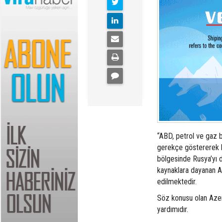
“ABD, petrol ve gaz b
gerekçe göstererek k
bölgesinde Rusya’yı 
kaynaklara dayanan Am
edilmektedir.
Söz konusu olan Azer
yardımıdır.