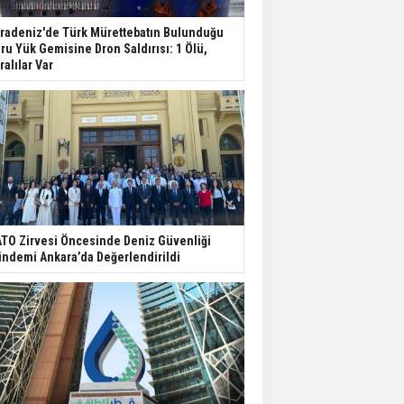
radeniz'de Türk Mürettebatın Bulunduğu
ru Yük Gemisine Dron Saldırısı: 1 Ölü,
ralılar Var
TO Zirvesi Öncesinde Deniz Güvenliği
ndemi Ankara’da Değerlendirildi