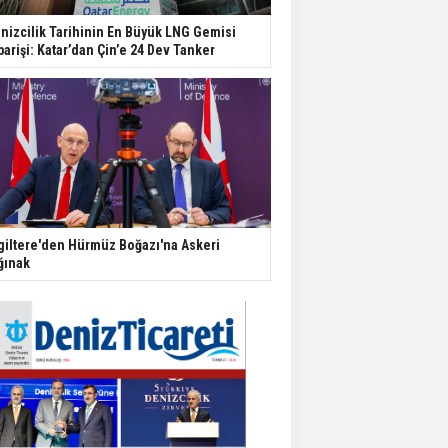
nizcilik Tarihinin En Büyük LNG Gemisi
parişi: Katar’dan Çin’e 24 Dev Tanker
giltere'den Hürmüz Boğazı'na Askeri
ğınak