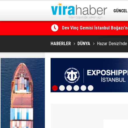
GÜNCEL
Dev Vinç Gemisi İstanbul Boğazı'n
SİTENE 
Ege Denizi’nin En Büyük Mercan O
HABERLER
DÜNYA
Hazar Denizi'nde k