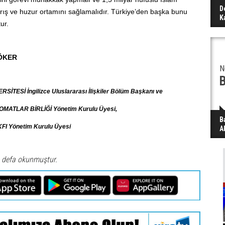
D
rış ve huzur ortamını sağlamalıdır. Türkiye’den başka bunu
K
ur.
GÖKER
N
B
İTESİ İngilizce Uluslararası İlişkiler Bölüm Başkanı ve
MATLAR BİRLİĞİ Yönetim Kurulu Üyesi,
B
I Yönetim Kurulu Üyesi
A
 defa okunmuştur.