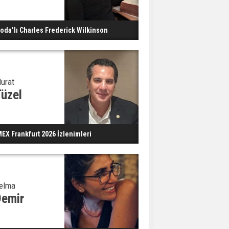
oda’lı Charles Frederick Wilkinson
urat
üzel
MEX Frankfurt 2026 İzlenimleri
elma
Demir