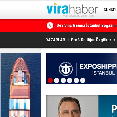
GÜNCEL
Dev Vinç Gemisi İstanbul Boğazı'n
SİTENE 
Ege Denizi’nin En Büyük Mercan O
YAZARLAR
Prof. Dr. Uğur Özgöker
P
E-p