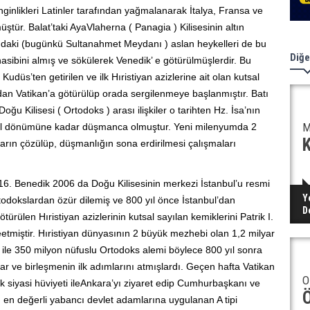
ginlikleri Latinler tarafından yağmalanarak İtalya, Fransa ve
tür. Balat’taki AyaVlaherna ( Panagia ) Kilisesinin altın
mdaki (bugünkü Sultanahmet Meydanı ) aslan heykelleri de bu
Diğe
sibini almış ve sökülerek Venedik’ e götürülmüşlerdir. Bu
üs’ten getirilen ve ilk Hıristiyan azizlerine ait olan kutsal
dan Vatikan’a götürülüp orada sergilenmeye başlanmıştır. Batı
e Doğu Kilisesi ( Ortodoks ) arası ilişkiler o tarihten Hz. İsa’nın
M
l dönümüne kadar düşmanca olmuştur. Yeni milenyumda 2
K
ların çözülüp, düşmanlığın sona erdirilmesi çalışmaları
. Benedik 2006 da Doğu Kilisesinin merkezi İstanbul’u resmi
Y
rtodokslardan özür dilemiş ve 800 yıl önce İstanbul’dan
D
türülen Hıristiyan azizlerinin kutsal sayılan kemiklerini Patrik I.
etmiştir. Hıristiyan dünyasının 2 büyük mezhebi olan 1,2 milyar
i ile 350 milyon nüfuslu Ortodoks alemi böylece 800 yıl sonra
ar ve birleşmenin ilk adımlarını atmışlardı. Geçen hafta Vatikan
O
k siyasi hüviyeti ileAnkara’yı ziyaret edip Cumhurbaşkanı ve
en değerli yabancı devlet adamlarına uygulanan A tipi