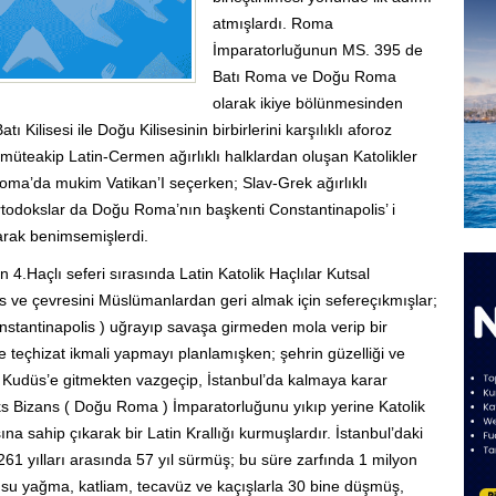
atmışlardı. Roma
İmparatorluğunun MS. 395 de
Batı Roma ve Doğu Roma
olarak ikiye bölünmesinden
ı Kilisesi ile Doğu Kilisesinin birbirlerini karşılıklı aforoz
 müteakip Latin-Cermen ağırlıklı halklardan oluşan Katolikler
oma’da mukim Vatikan’I seçerken; Slav-Grek ağırlıklı
todokslar da Doğu Roma’nın başkenti Constantinapolis’ i
arak benimsemişlerdi.
 4.Haçlı seferi sırasında Latin Katolik Haçlılar Kutsal
s ve çevresini Müslümanlardan geri almak için sefereçıkmışlar;
onstantinapolis ) uğrayıp savaşa girmeden mola verip bir
 teçhizat ikmali yapmayı planlamışken; şehrin güzelliği ve
a Kudüs’e gitmekten vazgeçip, İstanbul’da kalmaya karar
s Bizans ( Doğu Roma ) İmparatorluğunu yıkıp yerine Katolik
na sahip çıkarak bir Latin Krallığı kurmuşlardır. İstanbul’daki
261 yılları arasında 57 yıl sürmüş; bu süre zarfında 1 milyon
usu yağma, katliam, tecavüz ve kaçışlarla 30 bine düşmüş,