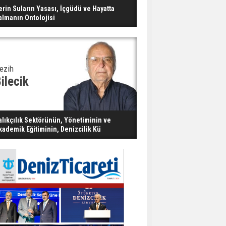
erin Suların Yasası, İçgüdü ve Hayatta
almanın Ontolojisi
ezih
ilecik
alıkçılık Sektörünün, Yönetiminin ve
kademik Eğitiminin, Denizcilik Kü