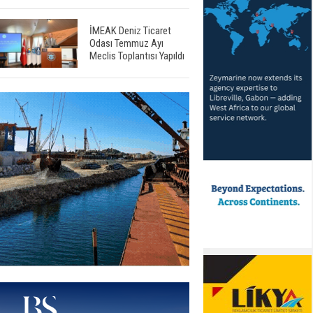
İMEAK Deniz Ticaret
Odası Temmuz Ayı
Meclis Toplantısı Yapıldı