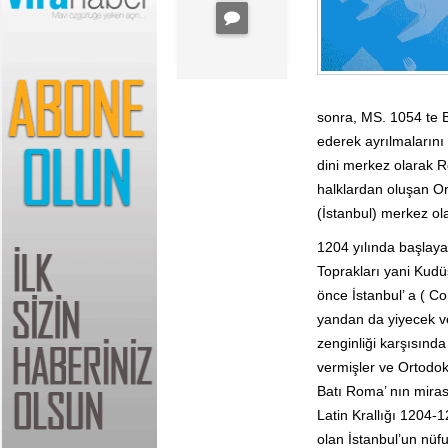
sonra, MS. 1054 te Bat
ederek ayrılmalarını
dini merkez olarak R
halklardan oluşan Or
(İstanbul) merkez ol
1204 yılında başlayan
Toprakları yani Kudü
önce İstanbul’ a ( C
yandan da yiyecek ve
zenginliği karşısınd
vermişler ve Ortodok
Batı Roma’ nın mirası
Latin Krallığı 1204-1
olan İstanbul’un nüf