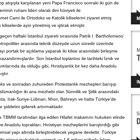
op atışıyla karşılanan yeni Papa Francisco sonraki iki gün de
eminin ruhani lideri olarak dini hüviyeti ile
et Cami ile Ortodoks ve Katolik kiliselerini ziyaret etmiş
M
iliselerde ayin yönetmiş ve iştirak etmiştir.
eçen haftaki İstanbul ziyareti sırasında Patrik I. Bartholomeos’
Metropolitler arasında teknik düzeyde uzun süredir üzerinde
M
ayı portak bir açıklama yaparak iki kilise arasındaki birleşme
T
azandırmışlardır. Son İstanbul toplantısı ile tarihteki İznik ve
tılarında da olduğu gibi, Hıristiyanlık bir kez daha Anadolu
ştır.
I
oks ve sonradan zuhureden Protestanlık mezhepleri barışıp
üslümanlığın iki ana mezhebi olan Sünnilik ve Şiilik arasındaki
ta, Irak-Suriye-Lübnan, Mısır, Bahreyn ve hatta Türkiye’de
 şiddetini giderek artırmaktadır.
S
e TBMM tarafından ilga edilen Hilafet makamını hukuken elinde
 Anadolu toprakları; Hıristiyan mezheplerini barıştırdığı gibi
umsal yapı altında birleştirebilecek yegane devlettir. Türkiye
ihi görevi muhakkak yapmalı ve 1,5 milyar nüfuslu İslam