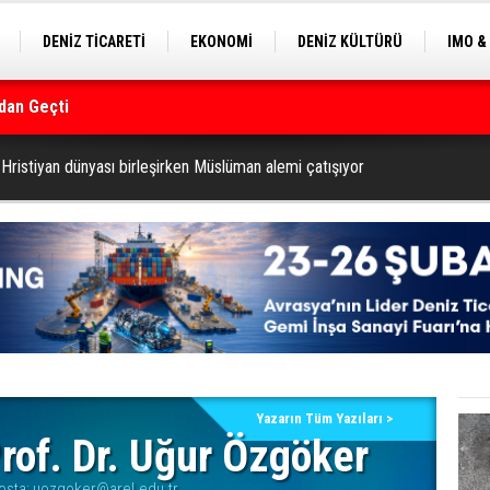
DENİZ TİCARETİ
EKONOMİ
DENİZ KÜLTÜRÜ
IMO &
dan Geçti
EKLE
BALIKÇILIK
ÇEVRE
SEKTÖRDEN
rmanı
Hristiyan dünyası birleşirken Müslüman alemi çatışıyor
Yazarın Tüm Yazıları >
rof. Dr. Uğur Özgöker
osta:
uozgoker@arel.edu.tr