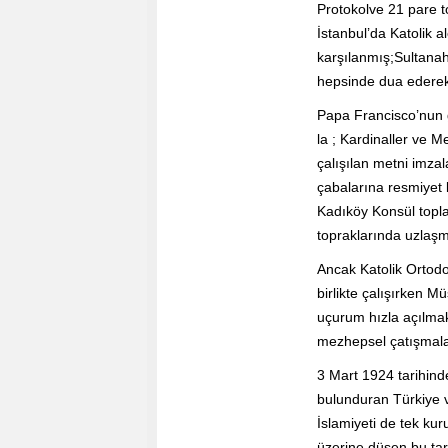
Protokolve 21 pare t
İstanbul’da Katolik al
karşılanmış;Sultanahm
hepsinde dua ederek k
Papa Francisco’nun g
la ; Kardinaller ve 
çalışılan metni imzal
çabalarına resmiyet k
Kadıköy Konsül toplan
topraklarında uzlaşmı
Ancak Katolik Ortod
birlikte çalışırken M
uçurum hızla açılmak
mezhepsel çatışmalar
3 Mart 1924 tarihind
bulunduran Türkiye ve
İslamiyeti de tek kur
üzerine düşen bu tar