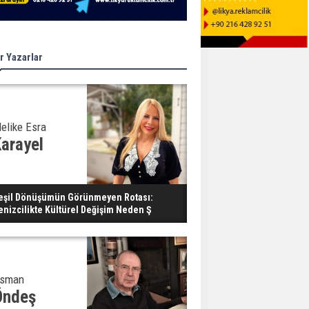
r Yazarlar
elike Esra
arayel
eşil Dönüşümün Görünmeyen Rotası:
enizcilikte Kültürel Değişim Neden Ş
sman
Öndeş