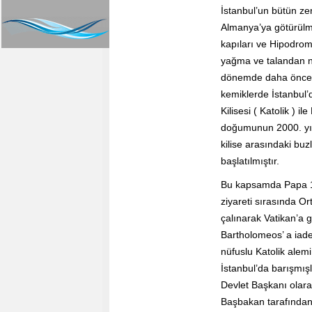
İstanbul’un bütün zen
Almanya’ya götürülmüş
kapıları ve Hipodro
yağma ve talandan na
dönemde daha önce Kud
kemiklerde İstanbul’
Kilisesi ( Katolik ) il
doğumunun 2000. yı
kilise arasındaki buz
başlatılmıştır.
Bu kapsamda Papa 16
ziyareti sırasında O
çalınarak Vatikan’a gö
Bartholomeos’ a iade
nüfuslu Katolik alem
İstanbul’da barışmışl
Devlet Başkanı olara
Başbakan tarafından 