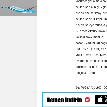
yatırımda yer almayacakl
sektöründe 4. büyük şirk
projelerine katılmayı dü
sektöründeki 3. köprü i
Ancak ihaleye mutlaka yab
Bu arada Atatürk Havali
kalktığı havalimanı, 21
sezonu yoğunluğu başlam
günü 477 uçak iniş ve 46
yaptı. Devlet Hava Meyd
aylarında bini geçmesini
turizmindeki büyümenin 
ulaşacak." dedi.
Bu haber toplam 13