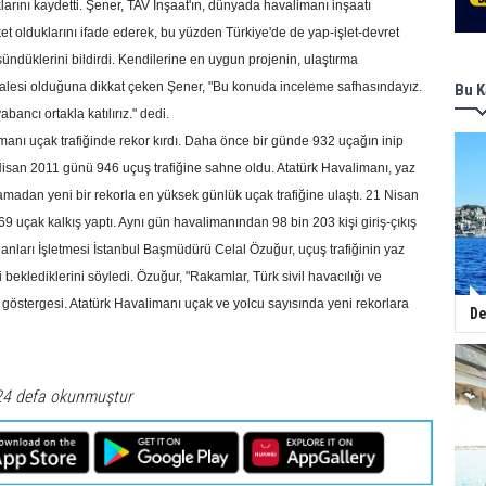
arını kaydetti. Şener, TAV İnşaat'ın, dünyada havalimanı inşaatı
et olduklarını ifade ederek, bu yüzden Türkiye'de de yap-işlet-devret
şündüklerini bildirdi. Kendilerine en uygun projenin, ulaştırma
halesi olduğuna dikkat çeken Şener, "Bu konuda inceleme safhasındayız.
Bu K
ancı ortakla katılırız." dedi.
manı uçak trafiğinde rekor kırdı. Daha önce bir günde 932 uçağın inip
 Nisan 2011 günü 946 uçuş trafiğine sahne oldu. Atatürk Havalimanı, yaz
adan yeni bir rekorla en yüksek günlük uçak trafiğine ulaştı. 21 Nisan
9 uçak kalkış yaptı. Aynı gün havalimanından 98 bin 203 kişi giriş-çıkış
anları İşletmesi İstanbul Başmüdürü Celal Özuğur, uçuş trafiğinin yaz
 beklediklerini söyledi. Özuğur, "Rakamlar, Türk sivil havacılığı ve
göstergesi. Atatürk Havalimanı uçak ve yolcu sayısında yeni rekorlara
De
24 defa okunmuştur