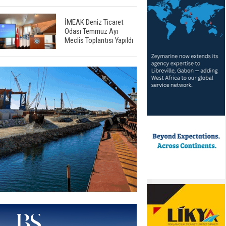
İMEAK Deniz Ticaret
Odası Temmuz Ayı
Meclis Toplantısı Yapıldı