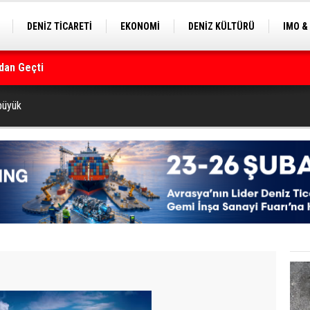
DENİZ TİCARETİ
EKONOMİ
DENİZ KÜLTÜRÜ
IMO &
dan Geçti
EKLE
BALIKÇILIK
ÇEVRE
SEKTÖRDEN
rmanı
büyük