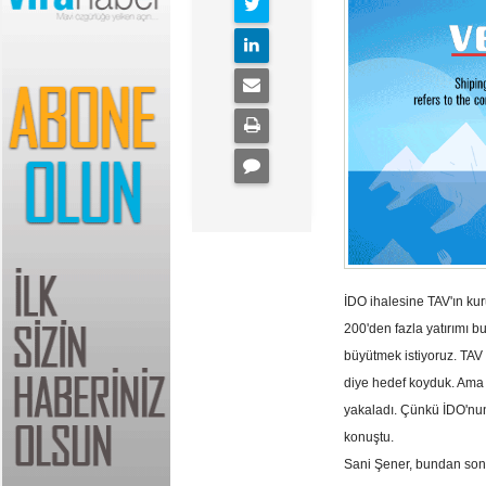
İDO ihalesine TAV'ın kur
200'den fazla yatırımı bu
büyütmek istiyoruz. TAV
diye hedef koyduk. Ama 
yakaladı. Çünkü İDO'nun
konuştu.
Sani Şener, bundan sonra