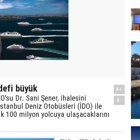
defi büyük
A+
'su Dr. Sani Şener, ihalesini
A-
İstanbul Deniz Otobüsleri (İDO) ile
ık 100 milyon yolcuya ulaşacaklarını