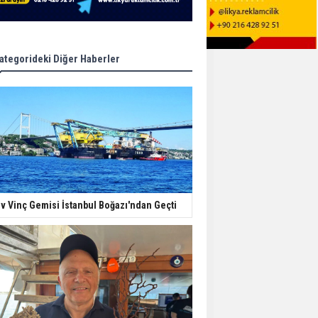
ategorideki Diğer Haberler
v Vinç Gemisi İstanbul Boğazı'ndan Geçti