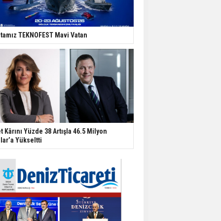
tamız TEKNOFEST Mavi Vatan
t Kârını Yüzde 38 Artışla 46.5 Milyon
lar’a Yükseltti