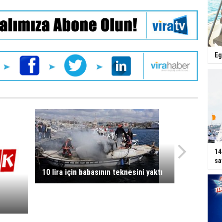
Eg
14
sa
10 lira için babasının teknesini yaktı