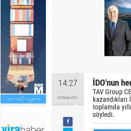
İDO'nun he
14:27
TAV Group CEO
kazandıkları 
23 Nisan 2011
toplamda yıll
söyledi.