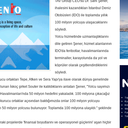
TAV Group CEO'su Dr. Sani Şener,
ihalesini kazandıkları İstanbul Deniz
Otobüsleri (İDO) ile toplamda yıllık
100 milyon yolcuya ulaşacaklarını
söyledi.
Yolcu hizmetinde uzmanlaştıklarını
dile getiren Şener, hizmet alanlarının
İDO'da feribotlar, havalimanlarında
terminaller, karayolunda da yol ve
köprüler olarak çeşitlendirdiklerini
söyledi.
ucu ortakları Tepe, Afken ve Sera Yapı'ya ilave olarak dünya genelinde
lunan İskoç şirket Souter ile katıldıklarını anlatan Şener, "Yolcu sayımızı
 Havalimanları'nda 50 milyon hedefini yakaladık. 100 milyona çıkacağız
kurucu ortaklar açısından baktığımızda onlar 100 milyon yolcuyu
 50 milyon yolcusu bulunuyor. Toplamda 100 milyona ulaşıldı." şeklinde
ki projelerde 'finansal boyutlarını ve operasyonel güçlerini' aşan hiçbir