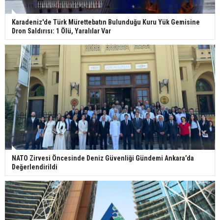
Karadeniz'de Türk Mürettebatın Bulunduğu Kuru Yük Gemisine
Dron Saldırısı: 1 Ölü, Yaralılar Var
NATO Zirvesi Öncesinde Deniz Güvenliği Gündemi Ankara’da
Değerlendirildi