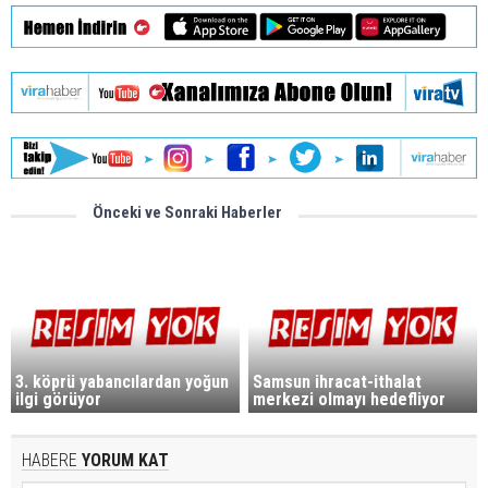
Önceki ve Sonraki Haberler
3. köprü yabancılardan yoğun
Samsun ihracat-ithalat
ilgi görüyor
merkezi olmayı hedefliyor
HABERE
YORUM KAT