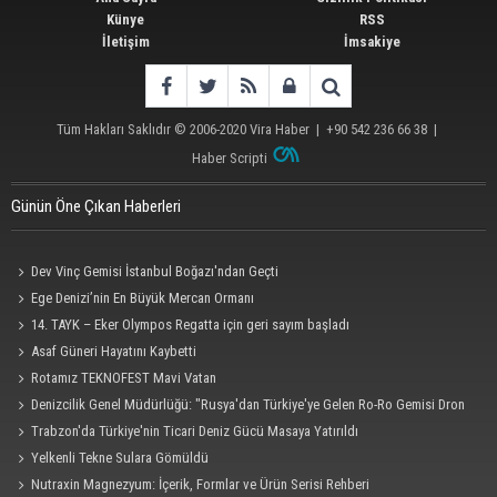
Künye
RSS
İletişim
İmsakiye
Tüm Hakları Saklıdır © 2006-2020
Vira Haber
| +90 542 236 66 38 |
Haber Scripti
Günün Öne Çıkan Haberleri
Dev Vinç Gemisi İstanbul Boğazı'ndan Geçti
Ege Denizi’nin En Büyük Mercan Ormanı
14. TAYK – Eker Olympos Regatta için geri sayım başladı
Asaf Güneri Hayatını Kaybetti
Rotamız TEKNOFEST Mavi Vatan
Denizcilik Genel Müdürlüğü: "Rusya'dan Türkiye'ye Gelen Ro-Ro Gemisi Dron
Saldırısına Uğradı"
Trabzon'da Türkiye'nin Ticari Deniz Gücü Masaya Yatırıldı
Yelkenli Tekne Sulara Gömüldü
Nutraxin Magnezyum: İçerik, Formlar ve Ürün Serisi Rehberi