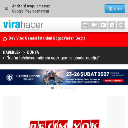
Android uygulamamız
Yükle
Google Play'de mevcut
Ege Denizi’nin En Büyük Mercan Ormanı
HABERLER
DÜNYA
"İran'ın tehdidine rağmen uçak gemisi göndereceğiz"