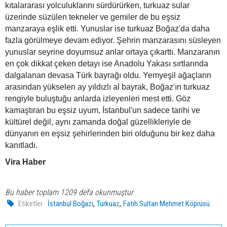
kıtalararası yolculuklarını sürdürürken, turkuaz sular
üzerinde süzülen tekneler ve gemiler de bu eşsiz
manzaraya eşlik etti. Yunuslar ise turkuaz Boğaz'da daha
fazla görülmeye devam ediyor. Şehrin manzarasını süsleyen
yunuslar seyrine doyumsuz anlar ortaya çıkarttı. Manzaranın
en çok dikkat çeken detayı ise Anadolu Yakası sırtlarında
dalgalanan devasa Türk bayrağı oldu. Yemyeşil ağaçların
arasından yükselen ay yıldızlı al bayrak, Boğaz'ın turkuaz
rengiyle buluştuğu anlarda izleyenleri mest etti. Göz
kamaştıran bu eşsiz uyum, İstanbul'un sadece tarihi ve
kültürel değil, aynı zamanda doğal güzellikleriyle de
dünyanın en eşsiz şehirlerinden biri olduğunu bir kez daha
kanıtladı.
Vira Haber
Bu haber toplam 1209 defa okunmuştur
,
,
Etiketler :
İstanbul Boğazı
Turkuaz
Fatih Sultan Mehmet Köprüsü