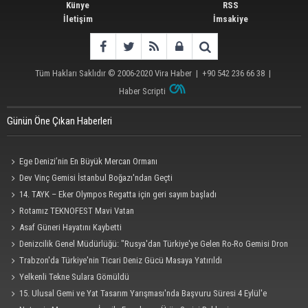
Künye
RSS
İletişim
İmsakiye
Tüm Hakları Saklıdır © 2006-2020
Vira Haber
| +90 542 236 66 38 |
Haber Scripti
Günün Öne Çıkan Haberleri
Ege Denizi’nin En Büyük Mercan Ormanı
Dev Vinç Gemisi İstanbul Boğazı'ndan Geçti
14. TAYK – Eker Olympos Regatta için geri sayım başladı
Rotamız TEKNOFEST Mavi Vatan
Asaf Güneri Hayatını Kaybetti
Denizcilik Genel Müdürlüğü: "Rusya'dan Türkiye'ye Gelen Ro-Ro Gemisi Dron
Saldırısına Uğradı"
Trabzon'da Türkiye'nin Ticari Deniz Gücü Masaya Yatırıldı
Yelkenli Tekne Sulara Gömüldü
15. Ulusal Gemi ve Yat Tasarım Yarışması'nda Başvuru Süresi 4 Eylül'e