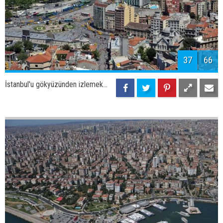
40
66
İstanbul'u gökyüzünden izlemek...