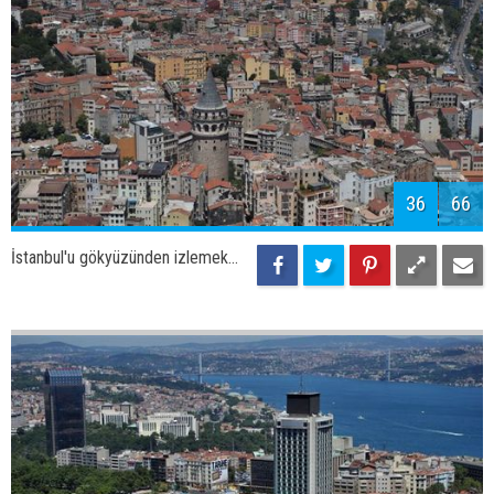
39
66
İstanbul'u gökyüzünden izlemek...