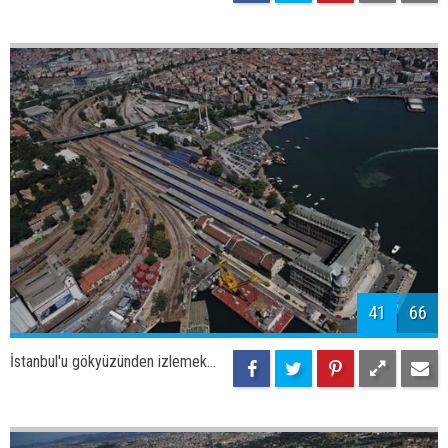
43
66
İstanbul'u gökyüzünden izlemek...