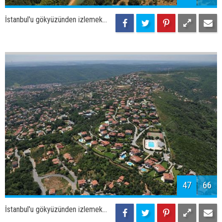
49
66
İstanbul'u gökyüzünden izlemek...