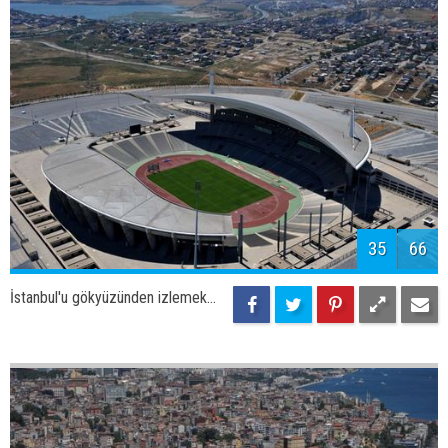
37
66
İstanbul'u gökyüzünden izlemek...
38
66
İstanbul'u gökyüzünden izlemek...