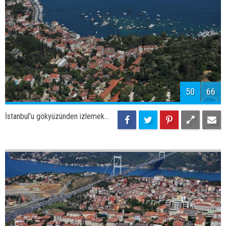
53
66
İstanbul'u gökyüzünden izlemek...