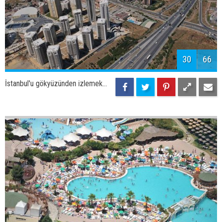
33
66
İstanbul'u gökyüzünden izlemek...