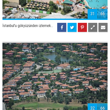
34
66
İstanbul'u gökyüzünden izlemek...