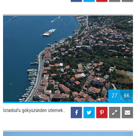
29
66
İstanbul'u gökyüzünden izlemek...