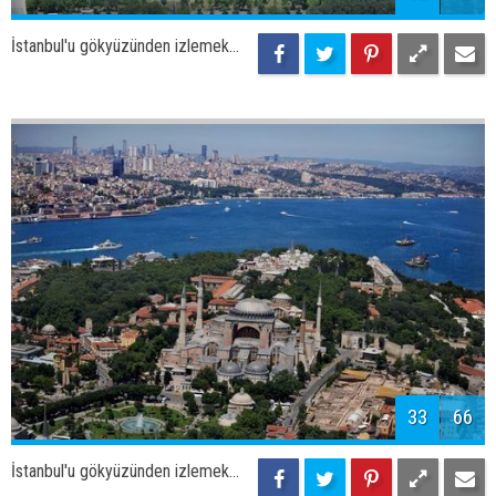
35
66
İstanbul'u gökyüzünden izlemek...