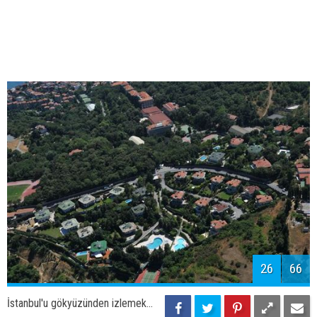
28
66
İstanbul'u gökyüzünden izlemek...