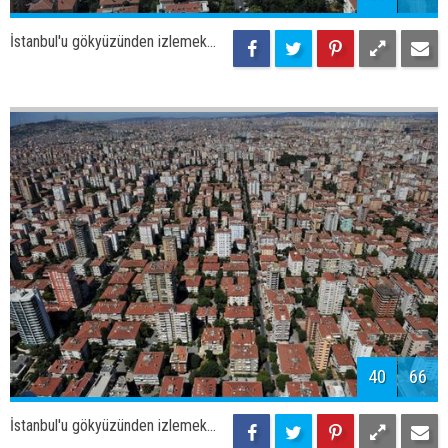
42
66
İstanbul'u gökyüzünden izlemek...