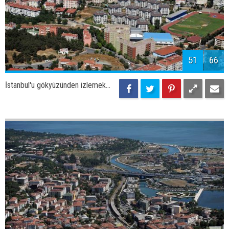
54
66
İstanbul'u gökyüzünden izlemek...