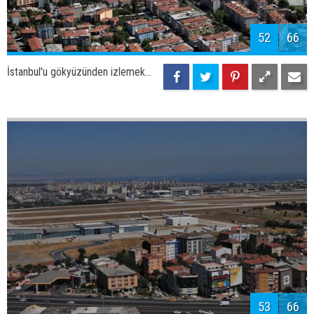
55
66
İstanbul'u gökyüzünden izlemek...