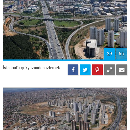
32
66
İstanbul'u gökyüzünden izlemek...