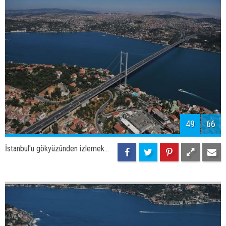
51
66
İstanbul'u gökyüzünden izlemek...
52
66
İstanbul'u gökyüzünden izlemek...