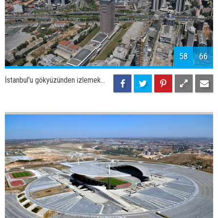
61
66
İstanbul'u gökyüzünden izlemek...