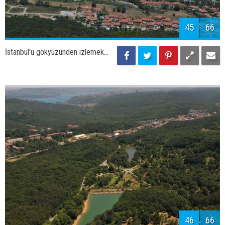
48
66
İstanbul'u gökyüzünden izlemek...