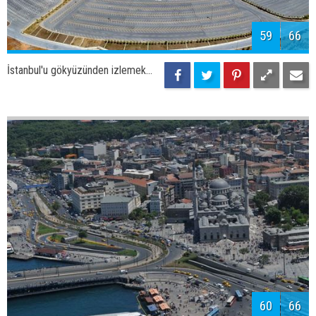
62
66
İstanbul'u gökyüzünden izlemek...