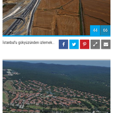
47
66
İstanbul'u gökyüzünden izlemek...