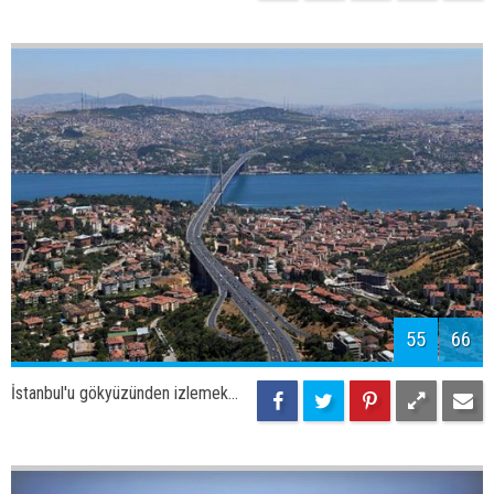
57
66
İstanbul'u gökyüzünden izlemek...
58
66