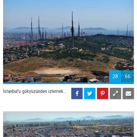
30
66
İstanbul'u gökyüzünden izlemek...
31
66
İstanbul'u gökyüzünden izlemek...