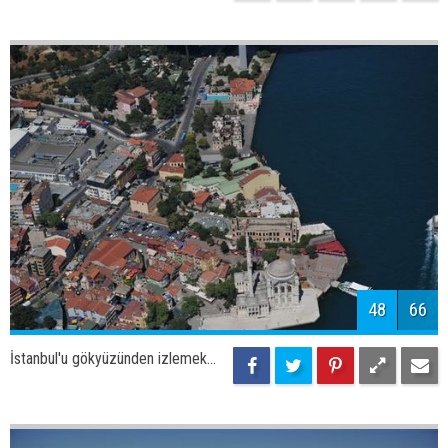
50
66
İstanbul'u gökyüzünden izlemek...