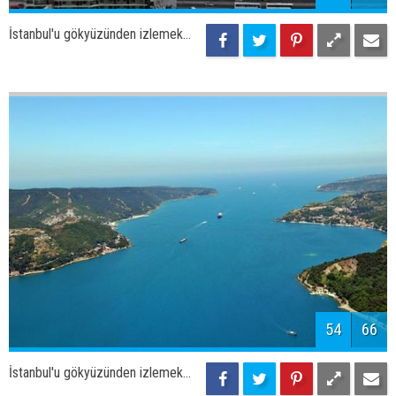
56
66
İstanbul'u gökyüzünden izlemek...