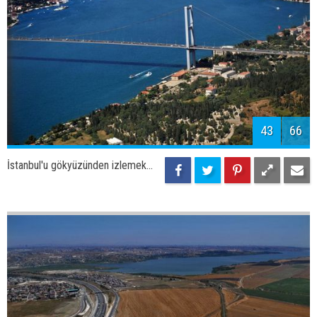
46
66
İstanbul'u gökyüzünden izlemek...