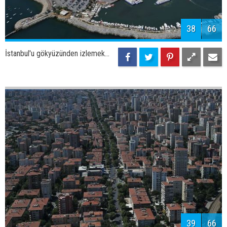
41
66
İstanbul'u gökyüzünden izlemek...