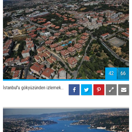
44
66
İstanbul'u gökyüzünden izlemek...
45
66
İstanbul'u gökyüzünden izlemek...