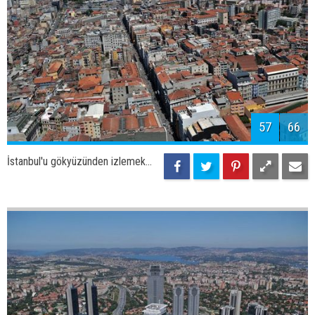
60
66
İstanbul'u gökyüzünden izlemek...