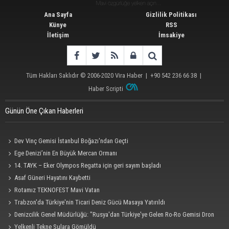
Ana Sayfa
Gizlilik Politikası
Künye
RSS
İletişim
İmsakiye
Tüm Hakları Saklıdır © 2006-2020
Vira Haber
| +90 542 236 66 38 |
Haber Scripti
Günün Öne Çıkan Haberleri
Dev Vinç Gemisi İstanbul Boğazı'ndan Geçti
Ege Denizi’nin En Büyük Mercan Ormanı
14. TAYK – Eker Olympos Regatta için geri sayım başladı
Asaf Güneri Hayatını Kaybetti
Rotamız TEKNOFEST Mavi Vatan
Trabzon'da Türkiye'nin Ticari Deniz Gücü Masaya Yatırıldı
Denizcilik Genel Müdürlüğü: "Rusya'dan Türkiye'ye Gelen Ro-Ro Gemisi Dron
Saldırısına Uğradı"
Yelkenli Tekne Sulara Gömüldü