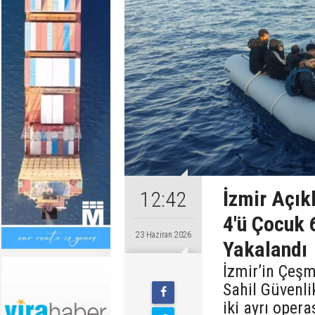
İzmir Açı
12:42
4'ü Çocuk
23 Haziran 2026
Yakalandı
İzmir’in Çeşme
Sahil Güvenlik
iki ayrı opera