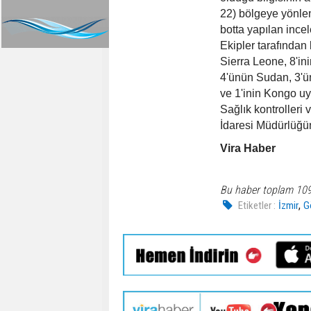
22) bölgeye yönlend
botta yapılan inc
Ekipler tarafından
Sierra Leone, 8'in
4'ünün Sudan, 3'ünü
ve 1'inin Kongo uy
Sağlık kontrolleri
İdaresi Müdürlüğün
Vira Haber
Bu haber toplam 10
,
Etiketler :
İzmir
G