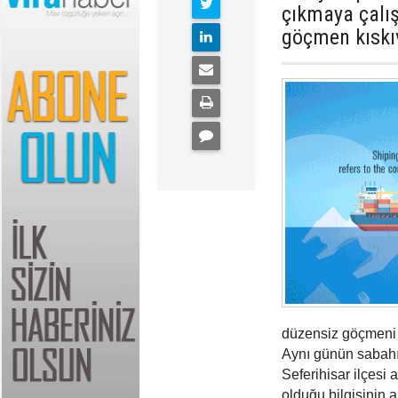
çıkmaya çalı
göçmen kıskı
düzensiz göçmeni 
Aynı günün sabahı
Seferihisar ilçesi 
olduğu bilgisinin 