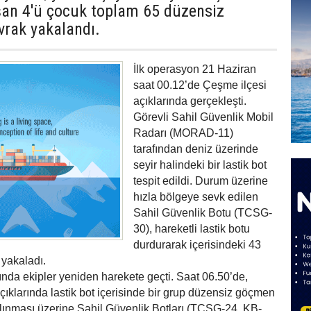
şan 4'ü çocuk toplam 65 düzensiz
vrak yakalandı.
İlk operasyon 21 Haziran
saat 00.12’de Çeşme ilçesi
açıklarında gerçekleşti.
Görevli Sahil Güvenlik Mobil
Radarı (MORAD-11)
tarafından deniz üzerinde
seyir halindeki bir lastik bot
tespit edildi. Durum üzerine
hızla bölgeye sevk edilen
Sahil Güvenlik Botu (TCSG-
30), hareketli lastik botu
durdurarak içerisindeki 43
yakaladı.
nda ekipler yeniden harekete geçti. Saat 06.50’de,
açıklarında lastik bot içerisinde bir grup düzensiz göçmen
alınması üzerine Sahil Güvenlik Botları (TCSG-24, KB-