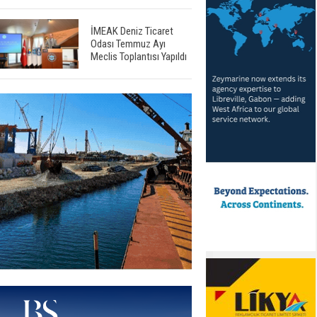
İMEAK Deniz Ticaret
Odası Temmuz Ayı
Meclis Toplantısı Yapıldı