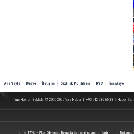
Ana Sayfa
Künye
İletişim
Gizlilik Politikası
RSS
İmsakiye
Tüm Hakları Saklıdır © 2006-2020
Vira Haber
| +90 542 236 66 38 |
Haber Scri
14. TAYK – Eker Olympos Regatta için geri sayım başladı
Rotamız