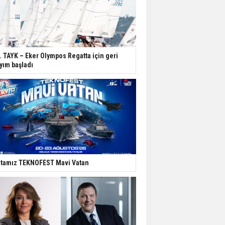
. TAYK – Eker Olympos Regatta için geri
yım başladı
tamız TEKNOFEST Mavi Vatan