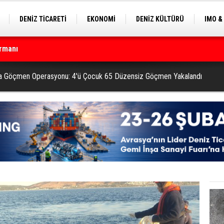
DENİZ TİCARETİ
EKONOMİ
DENİZ KÜLTÜRÜ
IMO &
rmanı
EKLE
BALIKÇILIK
ÇEVRE
SEKTÖRDEN
çin geri sayım başladı
nda Göçmen Operasyonu: 4'ü Çocuk 65 Düzensiz Göçmen Yakalandı