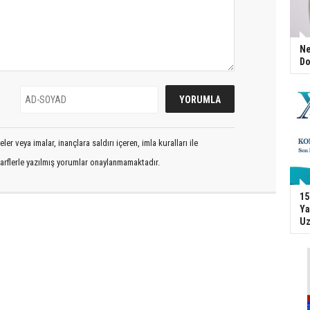
Ne
Do
er veya imalar, inançlara saldırı içeren, imla kuralları ile
arflerle yazılmış yorumlar onaylanmamaktadır.
15
Ya
Uz