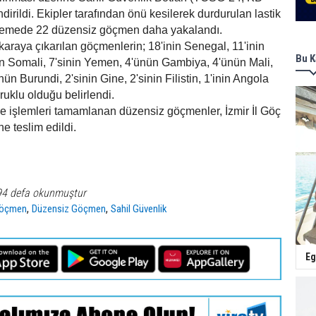
irildi. Ekipler tarafından önü kesilerek durdurulan lastik
elemede 22 düzensiz göçmen daha yakalandı.
 karaya çıkarılan göçmenlerin; 18'inin Senegal, 11'inin
Bu K
in Somali, 7'sinin Yemen, 4'ünün Gambiya, 4'ünün Mali,
n Burundi, 2'sinin Gine, 2'sinin Filistin, 1'inin Angola
ruklu olduğu belirlendi.
 ve işlemleri tamamlanan düzensiz göçmenler, İzmir İl Göç
e teslim edildi.
94 defa okunmuştur
,
,
öçmen
Düzensiz Göçmen
Sahil Güvenlik
Eg