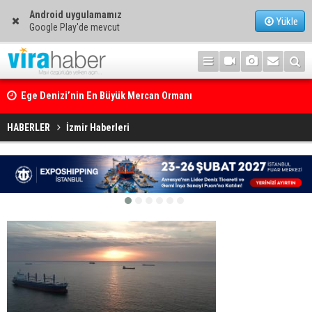
Android uygulamamız
Yükle
Google Play'de mevcut
Ege Denizi’nin En Büyük Mercan Ormanı
HABERLER
İzmir Haberleri