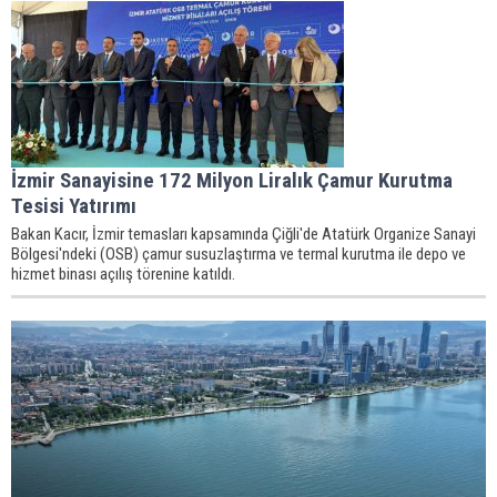
İzmir Sanayisine 172 Milyon Liralık Çamur Kurutma
Tesisi Yatırımı
Bakan Kacır, İzmir temasları kapsamında Çiğli'de Atatürk Organize Sanayi
Bölgesi'ndeki (OSB) çamur susuzlaştırma ve termal kurutma ile depo ve
hizmet binası açılış törenine katıldı.