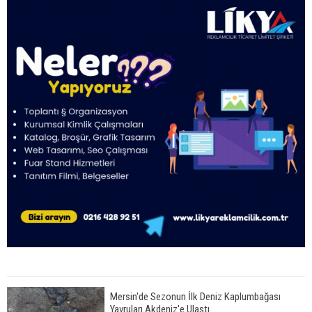
Mersin'de Sezonun İlk Deniz Kaplumbağası
Yavruları Akdeniz'e Ulaştı