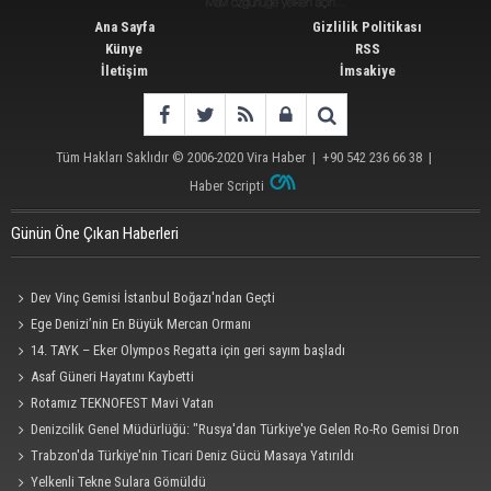
Ana Sayfa
Gizlilik Politikası
Künye
RSS
İletişim
İmsakiye
Tüm Hakları Saklıdır © 2006-2020
Vira Haber
| +90 542 236 66 38 |
Haber Scripti
Günün Öne Çıkan Haberleri
Dev Vinç Gemisi İstanbul Boğazı'ndan Geçti
Ege Denizi’nin En Büyük Mercan Ormanı
14. TAYK – Eker Olympos Regatta için geri sayım başladı
Asaf Güneri Hayatını Kaybetti
Rotamız TEKNOFEST Mavi Vatan
Denizcilik Genel Müdürlüğü: "Rusya'dan Türkiye'ye Gelen Ro-Ro Gemisi Dron
Saldırısına Uğradı"
Trabzon'da Türkiye'nin Ticari Deniz Gücü Masaya Yatırıldı
Yelkenli Tekne Sulara Gömüldü