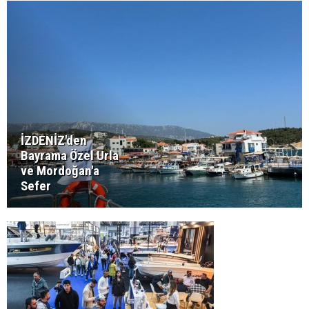
İZDENİZ'den
Bayrama Özel Urla
ve Mordoğan'a
Sefer