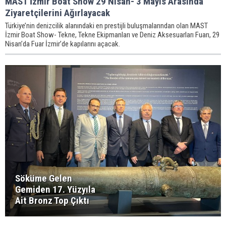
MAST İzmir Boat Show 29 Nisan- 3 Mayıs Arasında
Ziyaretçilerini Ağırlayacak
Türkiye’nin denizcilik alanındaki en prestijli buluşmalarından olan MAST
İzmir Boat Show- Tekne, Tekne Ekipmanları ve Deniz Aksesuarları Fuarı, 29
Nisan’da Fuar İzmir’de kapılarını açacak.
Söküme Gelen
Gemiden 17. Yüzyıla
Ait Bronz Top Çıktı