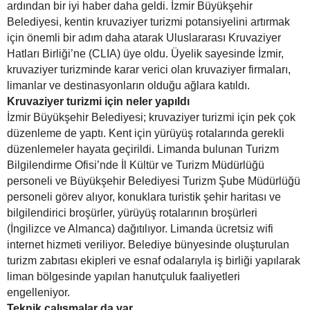
ardından bir iyi haber daha geldi. İzmir Büyükşehir
Belediyesi, kentin kruvaziyer turizmi potansiyelini artırmak
için önemli bir adım daha atarak Uluslararası Kruvaziyer
Hatları Birliği’ne (CLIA) üye oldu. Üyelik sayesinde İzmir,
kruvaziyer turizminde karar verici olan kruvaziyer firmaları,
limanlar ve destinasyonların olduğu ağlara katıldı.
Kruvaziyer turizmi için neler yapıldı
İzmir Büyükşehir Belediyesi; kruvaziyer turizmi için pek çok
düzenleme de yaptı. Kent için yürüyüş rotalarında gerekli
düzenlemeler hayata geçirildi. Limanda bulunan Turizm
Bilgilendirme Ofisi’nde İl Kültür ve Turizm Müdürlüğü
personeli ve Büyükşehir Belediyesi Turizm Şube Müdürlüğü
personeli görev alıyor, konuklara turistik şehir haritası ve
bilgilendirici broşürler, yürüyüş rotalarının broşürleri
(İngilizce ve Almanca) dağıtılıyor. Limanda ücretsiz wifi
internet hizmeti veriliyor. Belediye bünyesinde oluşturulan
turizm zabıtası ekipleri ve esnaf odalarıyla iş birliği yapılarak
liman bölgesinde yapılan hanutçuluk faaliyetleri
engelleniyor.
Teknik çalışmalar da var