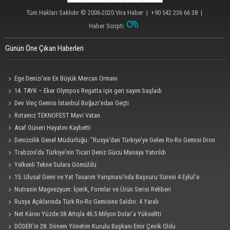
Tüm Hakları Saklıdır © 2006-2020
Vira Haber
| +90 542 236 66 38 |
Haber Scripti
Günün Öne Çıkan Haberleri
Ege Denizi’nin En Büyük Mercan Ormanı
14. TAYK – Eker Olympos Regatta için geri sayım başladı
Dev Vinç Gemisi İstanbul Boğazı'ndan Geçti
Rotamız TEKNOFEST Mavi Vatan
Asaf Güneri Hayatını Kaybetti
Denizcilik Genel Müdürlüğü: "Rusya'dan Türkiye'ye Gelen Ro-Ro Gemisi Dron
Saldırısına Uğradı"
Trabzon'da Türkiye'nin Ticari Deniz Gücü Masaya Yatırıldı
Yelkenli Tekne Sulara Gömüldü
15. Ulusal Gemi ve Yat Tasarım Yarışması'nda Başvuru Süresi 4 Eylül'e
Uzatıldı
Nutraxin Magnezyum: İçerik, Formlar ve Ürün Serisi Rehberi
Rusya Açıklarında Türk Ro-Ro Gemisine Saldırı: 4 Yaralı
Net Kârını Yüzde 38 Artışla 46.5 Milyon Dolar’a Yükseltti
DÖDER'in 28. Dönem Yönetim Kurulu Başkanı Emir Çevik Oldu