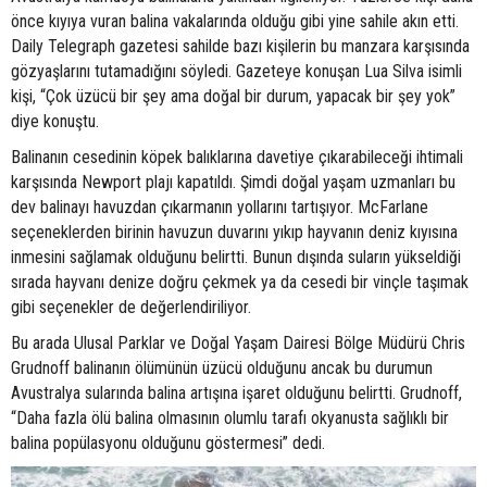
önce kıyıya vuran balina vakalarında olduğu gibi yine sahile akın etti.
Daily Telegraph gazetesi sahilde bazı kişilerin bu manzara karşısında
gözyaşlarını tutamadığını söyledi. Gazeteye konuşan Lua Silva isimli
kişi, “Çok üzücü bir şey ama doğal bir durum, yapacak bir şey yok”
diye konuştu.
Balinanın cesedinin köpek balıklarına davetiye çıkarabileceği ihtimali
karşısında Newport plajı kapatıldı. Şimdi doğal yaşam uzmanları bu
dev balinayı havuzdan çıkarmanın yollarını tartışıyor. McFarlane
seçeneklerden birinin havuzun duvarını yıkıp hayvanın deniz kıyısına
inmesini sağlamak olduğunu belirtti. Bunun dışında suların yükseldiği
sırada hayvanı denize doğru çekmek ya da cesedi bir vinçle taşımak
gibi seçenekler de değerlendiriliyor.
Bu arada Ulusal Parklar ve Doğal Yaşam Dairesi Bölge Müdürü Chris
Grudnoff balinanın ölümünün üzücü olduğunu ancak bu durumun
Avustralya sularında balina artışına işaret olduğunu belirtti. Grudnoff,
“Daha fazla ölü balina olmasının olumlu tarafı okyanusta sağlıklı bir
balina popülasyonu olduğunu göstermesi” dedi.