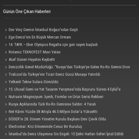
Günün Öne Çıkan Haberleri
Dev Vinç Gemisi İstanbul Boğazı'ndan Geçti
Ege Denizi’nin En Büyük Mercan Ormanı
14. TAYK – Eker Olympos Regatta için geri sayım başladı
Rotamız TEKNOFEST Mavi Vatan
Asaf Güneri Hayatını Kaybetti
Denizcilik Genel Müdürlüğü: "Rusya'dan Türkiye'ye Gelen Ro-Ro Gemisi Dron
Saldırısına Uğradı"
Trabzon'da Türkiye'nin Ticari Deniz Gücü Masaya Yatırıldı
Yelkenli Tekne Sulara Gömüldü
15. Ulusal Gemi ve Yat Tasarım Yarışması'nda Başvuru Süresi 4 Eylül'e
Uzatıldı
Nutraxin Magnezyum: İçerik, Formlar ve Ürün Serisi Rehberi
Rusya Açıklarında Türk Ro-Ro Gemisine Saldırı: 4 Yaralı
Net Kârını Yüzde 38 Artışla 46.5 Milyon Dolar’a Yükseltti
DÖDER'in 28. Dönem Yönetim Kurulu Başkanı Emir Çevik Oldu
Electromar: Kriz Döneminde Cesur Bir Kuruluş
İstanbul'da Deniz Ulaşımına Sis Engeli: 15 Şehir Hatları Seferi İptal Edildi