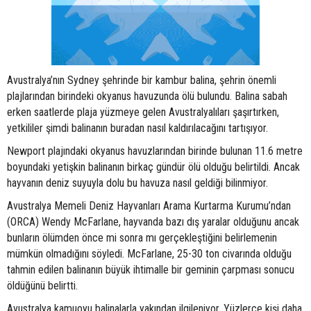
Avustralya’nın Sydney şehrinde bir kambur balina, şehrin önemli
plajlarından birindeki okyanus havuzunda ölü bulundu. Balina sabah
erken saatlerde plaja yüzmeye gelen Avustralyalıları şaşırtırken,
yetkililer şimdi balinanın buradan nasıl kaldırılacağını tartışıyor.
Newport plajındaki okyanus havuzlarından birinde bulunan 11.6 metre
boyundaki yetişkin balinanın birkaç gündür ölü olduğu belirtildi. Ancak
hayvanın deniz suyuyla dolu bu havuza nasıl geldiği bilinmiyor.
Avustralya Memeli Deniz Hayvanları Arama Kurtarma Kurumu’ndan
(ORCA) Wendy McFarlane, hayvanda bazı dış yaralar olduğunu ancak
bunların ölümden önce mi sonra mı gerçekleştiğini belirlemenin
mümkün olmadığını söyledi. McFarlane, 25-30 ton civarında olduğu
tahmin edilen balinanın büyük ihtimalle bir geminin çarpması sonucu
öldüğünü belirtti.
Avustralya kamuoyu balinalarla yakından ilgileniyor. Yüzlerce kişi daha