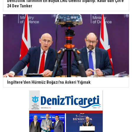
Denizcilik Tarihinin En Büyük LNG Gemisi Siparişi: Katar’dan Çin’e
24 Dev Tanker
İngiltere'den Hürmüz Boğazı'na Askeri Yığınak