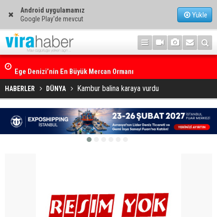
Android uygulamamız
Yükle
Google Play'de mevcut
Ege Denizi’nin En Büyük Mercan Ormanı
Kambur balina karaya vurdu
HABERLER
DÜNYA