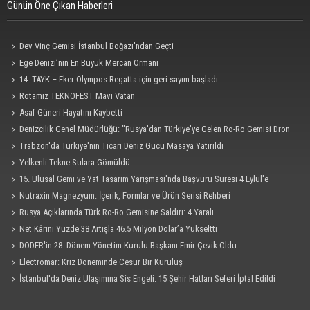
Günün Öne Çıkan Haberleri
Dev Vinç Gemisi İstanbul Boğazı'ndan Geçti
Ege Denizi’nin En Büyük Mercan Ormanı
14. TAYK – Eker Olympos Regatta için geri sayım başladı
Rotamız TEKNOFEST Mavi Vatan
Asaf Güneri Hayatını Kaybetti
Denizcilik Genel Müdürlüğü: "Rusya'dan Türkiye'ye Gelen Ro-Ro Gemisi Dron
Saldırısına Uğradı"
Trabzon'da Türkiye'nin Ticari Deniz Gücü Masaya Yatırıldı
Yelkenli Tekne Sulara Gömüldü
15. Ulusal Gemi ve Yat Tasarım Yarışması'nda Başvuru Süresi 4 Eylül'e
Uzatıldı
Nutraxin Magnezyum: İçerik, Formlar ve Ürün Serisi Rehberi
Rusya Açıklarında Türk Ro-Ro Gemisine Saldırı: 4 Yaralı
Net Kârını Yüzde 38 Artışla 46.5 Milyon Dolar’a Yükseltti
DÖDER'in 28. Dönem Yönetim Kurulu Başkanı Emir Çevik Oldu
Electromar: Kriz Döneminde Cesur Bir Kuruluş
İstanbul'da Deniz Ulaşımına Sis Engeli: 15 Şehir Hatları Seferi İptal Edildi