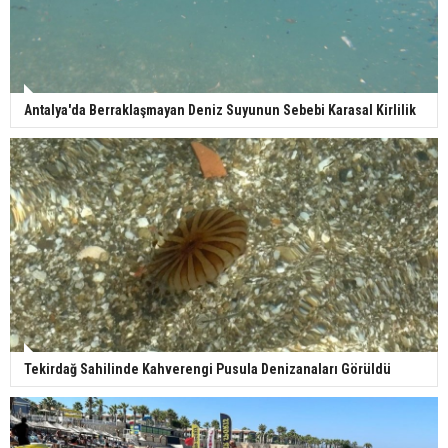
Antalya'da Berraklaşmayan Deniz Suyunun Sebebi Karasal Kirlilik
Tekirdağ Sahilinde Kahverengi Pusula Denizanaları Görüldü