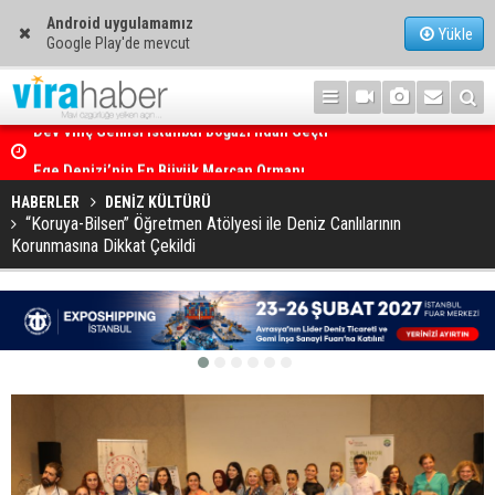
Android uygulamamız
Yükle
Google Play'de mevcut
Ege Denizi’nin En Büyük Mercan Ormanı
HABERLER
DENİZ KÜLTÜRÜ
“Koruya-Bilsen” Öğretmen Atölyesi ile Deniz Canlılarının
Korunmasına Dikkat Çekildi