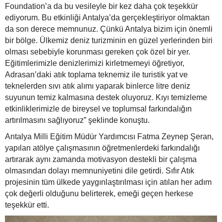
Foundation’a da bu vesileyle bir kez daha çok teşekkür
ediyorum. Bu etkinliği Antalya’da gerçekleştiriyor olmaktan
da son derece memnunuz. Çünkü Antalya bizim için önemli
bir bölge. Ülkemiz deniz turizminin en güzel yerlerinden biri
olması sebebiyle korunması gereken çok özel bir yer.
Eğitimlerimizle denizlerimizi kirletmemeyi öğretiyor,
Adrasan’daki atık toplama teknemiz ile turistik yat ve
teknelerden sıvı atık alımı yaparak binlerce litre deniz
suyunun temiz kalmasına destek oluyoruz. Kıyı temizleme
etkinliklerimizle de bireysel ve toplumsal farkındalığın
artırılmasını sağlıyoruz” şeklinde konuştu.
Antalya Milli Eğitim Müdür Yardımcısı Fatma Zeynep Şeran,
yapılan atölye çalışmasının öğretmenlerdeki farkındalığı
artırarak aynı zamanda motivasyon destekli bir çalışma
olmasından dolayı memnuniyetini dile getirdi. Sıfır Atık
projesinin tüm ülkede yaygınlaştırılması için atılan her adım
çok değerli olduğunu belirterek, emeği geçen herkese
teşekkür etti.