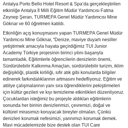
Antalya Porto Bello Hotel Resort & Spa’da gerçekleştirilen
etkinliğe Antalya İl Milli Eğitim Müdür Yardımcısı Fatma
Zeynep Şeran, TURMEPA Genel Müdür Yardımcısı Mine
Göknar ve 60 öğretmen katıldı.
Etkinliğin açış konuşmasını yapan TURMEPA Genel Müdür
Yardımcısı Mine Göknar, “Denize, maviye duyarlı nesiller
yetiştirmek amacıyla hayata geçirdiğimiz TUI Junior
Academy Türkiye projesinin birinci yılını başarıyla
tamamladık. Eğitimlerle öğrencilerin denizlerin önemi,
Sürdürülebilir Kalkınma Amaçları, sürdürülebilir turizm, iklim
değişikliği, plastik kirliliği, sıfır atık gibi konularda bilgiler
edinerek farkındalıklarının artmasını hedefliyoruz. Eğitim ve
atölye çalışmalarının yanı sıra öğrendiklerini pekiştirmeleri
için kültür gezileri ve kıyı temizleme etkinlikleri düzenliyoruz.
Çocuklardan isteğimiz bu projeyle aldıkları eğitimlerin
sonunda her birinin denizlerimizi, çevremizi, doğal ve
kültürel mirasımızı koruyacak bireyler olmaları. Çünkü
denizleri korumak nefesimizi, yarınımızı korumak demek.
Mavi mücadelemizde bize destek olan TUI Care