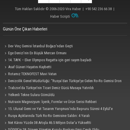
Tüm Hakları Saklıdır © 2006-2020
Vira Haber
| +90 542 236 66 38 |
Haber Scripti
Günün Öne Çıkan Haberleri
Dev Vinç Gemisi İstanbul Boğazı'ndan Geçti
Ege Denizi’nin En Büyük Mercan Ormanı
14. TAYK – Eker Olympos Regatta için geri sayım başladı
Asaf Güneri Hayatını Kaybetti
Rotamız TEKNOFEST Mavi Vatan
Denizcilik Genel Müdürlüğü: "Rusya'dan Türkiye'ye Gelen Ro-Ro Gemisi Dron
Saldırısına Uğradı"
Trabzon'da Türkiye'nin Ticari Deniz Gücü Masaya Yatırıldı
Yelkenli Tekne Sulara Gömüldü
Nutraxin Magnezyum: İçerik, Formlar ve Ürün Serisi Rehberi
15. Ulusal Gemi ve Yat Tasarım Yarışması'nda Başvuru Süresi 4 Eylül'e
Uzatıldı
Rusya Açıklarında Türk Ro-Ro Gemisine Saldırı: 4 Yaralı
Net Kârını Yüzde 38 Artışla 46.5 Milyon Dolar’a Yükseltti
DÖDER'in 28. Dönem Yönetim Kurulu Başkanı Emir Çevik Oldu