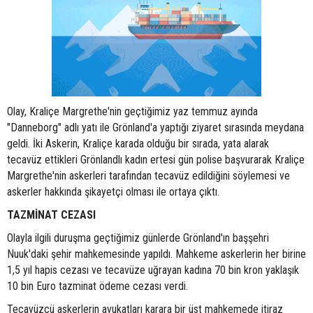
Olay, Kraliçe Margrethe'nin geçtiğimiz yaz temmuz ayında
"Danneborg" adlı yatı ile Grönland'a yaptığı ziyaret sırasında meydana
geldi. İki Askerin, Kraliçe karada olduğu bir sırada, yata alarak
tecavüz ettikleri Grönlandlı kadın ertesi gün polise başvurarak Kraliçe
Margrethe'nin askerleri tarafından tecavüz edildiğini söylemesi ve
askerler hakkında şikayetçi olması ile ortaya çıktı.
TAZMİNAT CEZASI
Olayla ilgili duruşma geçtiğimiz günlerde Grönland'ın başşehri
Nuuk'daki şehir mahkemesinde yapıldı. Mahkeme askerlerin her birine
1,5 yıl hapis cezası ve tecavüze uğrayan kadına 70 bin kron yaklaşık
10 bin Euro tazminat ödeme cezası verdi.
Tecavüzcü askerlerin avukatları karara bir üst mahkemede itiraz