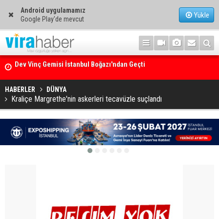
Android uygulamamız
Yükle
Google Play'de mevcut
Ege Denizi’nin En Büyük Mercan Ormanı
HABERLER
DÜNYA
Kraliçe Margrethe'nin askerleri tecavüzle suçlandı