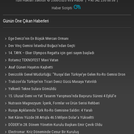
Tüm Hakları Saklıdır © 2006-2020
Vira Haber
| +90 542 236 66 38 |
Haber Scripti
Günün Öne Çıkan Haberleri
Ege Denizi’nin En Büyük Mercan Ormanı
Dev Vinç Gemisi İstanbul Boğazı'ndan Geçti
14. TAYK – Eker Olympos Regatta için geri sayım başladı
Rotamız TEKNOFEST Mavi Vatan
Asaf Güneri Hayatını Kaybetti
Denizcilik Genel Müdürlüğü: "Rusya'dan Türkiye'ye Gelen Ro-Ro Gemisi Dron
Saldırısına Uğradı"
Trabzon'da Türkiye'nin Ticari Deniz Gücü Masaya Yatırıldı
Yelkenli Tekne Sulara Gömüldü
15. Ulusal Gemi ve Yat Tasarım Yarışması'nda Başvuru Süresi 4 Eylül'e
Uzatıldı
Nutraxin Magnezyum: İçerik, Formlar ve Ürün Serisi Rehberi
Rusya Açıklarında Türk Ro-Ro Gemisine Saldırı: 4 Yaralı
Net Kârını Yüzde 38 Artışla 46.5 Milyon Dolar’a Yükseltti
DÖDER'in 28. Dönem Yönetim Kurulu Başkanı Emir Çevik Oldu
Electromar: Kriz Döneminde Cesur Bir Kuruluş