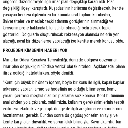
öngören düzenlemeyle ilgili imar plan değişikliği kararı aldı. Plan
değişikliği ilçeyi karıştırdı. Kuşadası’nın haritasını değiştirecek, kentte
yaşayan herkesi ilgilendiren bir konuda sivil toplum kuruluşları,
üniversiteler ve meslek teşkilatlarının görüşlerinin alınmadığı ve
kimsenin proje hakkında bilgi sahibi olmadığı belirtilerek tepki
gösterildi. Dolgularla oluşturulacak rekreasyon alanında nelerin yer
alacağı, nasıl bir düzenleme yapılacağı ise kentte merak konusu oldu.
PROJEDEN KİMSENİN HABERİ YOK
Mimarlar Odası Kuşadası Temsilciliği, denizde dolguya gözyuman
imar plan değişikliğini ’Endişe verici’ olarak niteledi. Açıklamada, plana
itiraz edildiği hatırlatılırken, şöyle denildi:
"Kent için büyük bir önem içeren, böyle bir konu ile ilgili, kapalı kapılar
arkasında yapılan, amaç ve hedefinin ne olduğu bilinmeyen, kamu
yararı içermesi meçhul olan bir planlama söz konusu. Kent bütününün
analizinden yola çıkılarak, sahilimizin, kullanım gereksinimlerinin tespit
edilmesi, ekolojik ve jeolojik denge ile ilgili araştırma ve raporlarının
hazırlanması gerekir. Bundan sonra da çağdaş yönetim anlayışı ve
kente karşı olan duyarlılık ve sorumluluk bilinciyle, Kaymakamlık, tüm