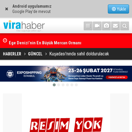
Android uygulamamız
Yükle
Google Play'de mevcut
Ege Denizi’nin En Büyük Mercan Ormanı
Kuşadası'nında sahil doldurulacak
HABERLER
GÜNCEL