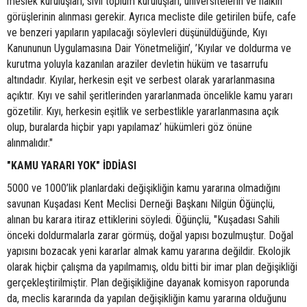
meslek kuruluşları, sivil toplum kuruluşları, üniversitelerin ve halkın
görüşlerinin alınması gerekir. Ayrıca mecliste dile getirilen büfe, cafe
ve benzeri yapıların yapılacağı söylevleri düşünüldüğünde, Kıyı
Kanununun Uygulamasına Dair Yönetmeliğin’, ’Kıyılar ve doldurma ve
kurutma yoluyla kazanılan araziler devletin hüküm ve tasarrufu
altındadır. Kıyılar, herkesin eşit ve serbest olarak yararlanmasına
açıktır. Kıyı ve sahil şeritlerinden yararlanmada öncelikle kamu yararı
gözetilir. Kıyı, herkesin eşitlik ve serbestlikle yararlanmasına açık
olup, buralarda hiçbir yapı yapılamaz’ hükümleri göz önüne
alınmalıdır."
"KAMU YARARI YOK" İDDİASI
5000 ve 1000’lik planlardaki değişikliğin kamu yararına olmadığını
savunan Kuşadası Kent Meclisi Derneği Başkanı Nilgün Öğünçlü,
alınan bu karara itiraz ettiklerini söyledi. Öğünçlü, "Kuşadası Sahili
önceki doldurmalarla zarar görmüş, doğal yapısı bozulmuştur. Doğal
yapısını bozacak yeni kararlar almak kamu yararına değildir. Ekolojik
olarak hiçbir çalışma da yapılmamış, oldu bitti bir imar plan değişikliği
gerçekleştirilmiştir. Plan değişikliğine dayanak komisyon raporunda
da, meclis kararında da yapılan değişikliğin kamu yararına olduğunu