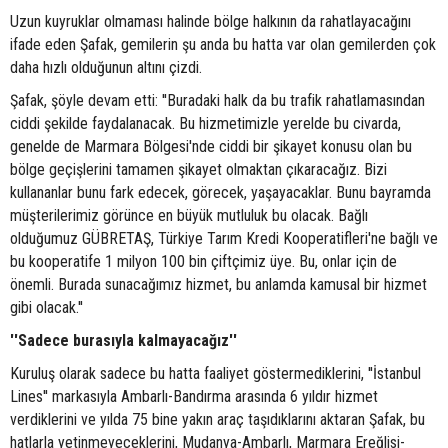
Uzun kuyruklar olmaması halinde bölge halkının da rahatlayacağını
ifade eden Şafak, gemilerin şu anda bu hatta var olan gemilerden çok
daha hızlı olduğunun altını çizdi.
Şafak, şöyle devam etti: ''Buradaki halk da bu trafik rahatlamasından
ciddi şekilde faydalanacak. Bu hizmetimizle yerelde bu civarda,
genelde de Marmara Bölgesi'nde ciddi bir şikayet konusu olan bu
bölge geçişlerini tamamen şikayet olmaktan çıkaracağız. Bizi
kullananlar bunu fark edecek, görecek, yaşayacaklar. Bunu bayramda
müşterilerimiz görünce en büyük mutluluk bu olacak. Bağlı
olduğumuz GÜBRETAŞ, Türkiye Tarım Kredi Kooperatifleri'ne bağlı ve
bu kooperatife 1 milyon 100 bin çiftçimiz üye. Bu, onlar için de
önemli. Burada sunacağımız hizmet, bu anlamda kamusal bir hizmet
gibi olacak.''
''Sadece burasıyla kalmayacağız''
Kuruluş olarak sadece bu hatta faaliyet göstermediklerini, ''İstanbul
Lines'' markasıyla Ambarlı-Bandırma arasında 6 yıldır hizmet
verdiklerini ve yılda 75 bine yakın araç taşıdıklarını aktaran Şafak, bu
hatlarla yetinmeyeceklerini, Mudanya-Ambarlı, Marmara Ereğlisi-