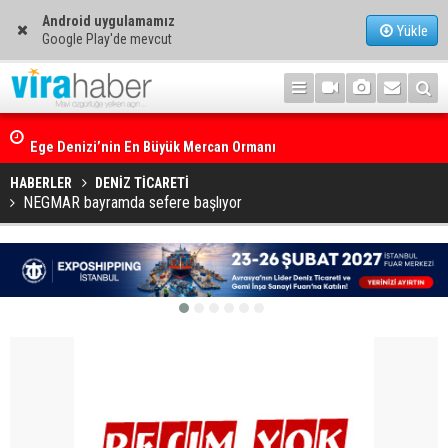
Android uygulamamız
Yükle
Google Play'de mevcut
Ege Denizi’nin En Büyük Mercan Ormanı
HABERLER
DENİZ TİCARETİ
NEGMAR bayramda sefere başlıyor