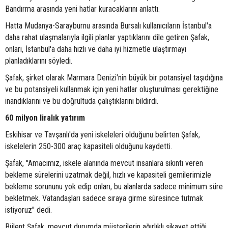
Bandırma arasında yeni hatlar kuracaklarını anlattı.
Hatta Mudanya-Sarayburnu arasında Bursalı kullanıcıların İstanbul'a
daha rahat ulaşmalarıyla ilgili planlar yaptıklarını dile getiren Şafak,
onları, İstanbul'a daha hızlı ve daha iyi hizmetle ulaştırmayı
planladıklarını söyledi.
Şafak, şirket olarak Marmara Denizi'nin büyük bir potansiyel taşıdığına
ve bu potansiyeli kullanmak için yeni hatlar oluşturulması gerektiğine
inandıklarını ve bu doğrultuda çalıştıklarını bildirdi.
60 milyon liralık yatırım
Eskihisar ve Tavşanlı'da yeni iskeleleri olduğunu belirten Şafak,
iskelelerin 250-300 araç kapasiteli olduğunu kaydetti.
Şafak, ''Amacımız, iskele alanında mevcut insanlara sıkıntı veren
bekleme sürelerini uzatmak değil, hızlı ve kapasiteli gemilerimizle
bekleme sorununu yok edip onları, bu alanlarda sadece minimum süre
bekletmek. Vatandaşları sadece sıraya girme süresince tutmak
istiyoruz'' dedi.
Bülent Şafak, mevcut durumda müşterilerin ağırlıklı şikayet ettiği