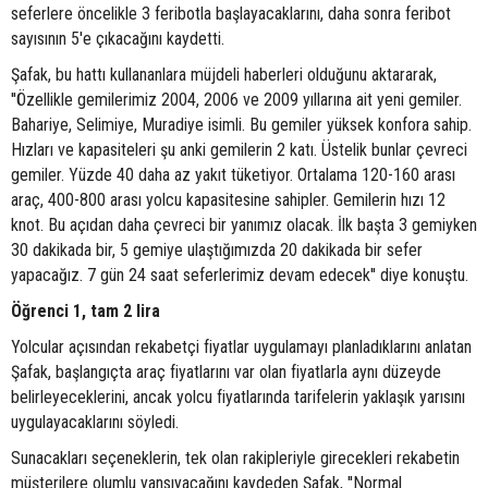
seferlere öncelikle 3 feribotla başlayacaklarını, daha sonra feribot
sayısının 5'e çıkacağını kaydetti.
Şafak, bu hattı kullananlara müjdeli haberleri olduğunu aktararak,
''Özellikle gemilerimiz 2004, 2006 ve 2009 yıllarına ait yeni gemiler.
Bahariye, Selimiye, Muradiye isimli. Bu gemiler yüksek konfora sahip.
Hızları ve kapasiteleri şu anki gemilerin 2 katı. Üstelik bunlar çevreci
gemiler. Yüzde 40 daha az yakıt tüketiyor. Ortalama 120-160 arası
araç, 400-800 arası yolcu kapasitesine sahipler. Gemilerin hızı 12
knot. Bu açıdan daha çevreci bir yanımız olacak. İlk başta 3 gemiyken
30 dakikada bir, 5 gemiye ulaştığımızda 20 dakikada bir sefer
yapacağız. 7 gün 24 saat seferlerimiz devam edecek'' diye konuştu.
Öğrenci 1, tam 2 lira
Yolcular açısından rekabetçi fiyatlar uygulamayı planladıklarını anlatan
Şafak, başlangıçta araç fiyatlarını var olan fiyatlarla aynı düzeyde
belirleyeceklerini, ancak yolcu fiyatlarında tarifelerin yaklaşık yarısını
uygulayacaklarını söyledi.
Sunacakları seçeneklerin, tek olan rakipleriyle girecekleri rekabetin
müşterilere olumlu yansıyacağını kaydeden Şafak, ''Normal