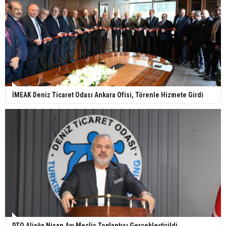
İMEAK Deniz Ticaret Odası Ankara Ofisi, Törenle Hizmete Girdi
DTO Aliağa Nisan Ayı Meclis Toplantısı Gerçekleştirildi