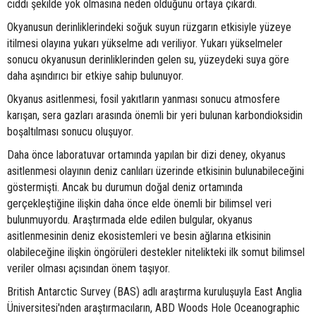
ciddi şekilde yok olmasına neden olduğunu ortaya çıkardı.
Okyanusun derinliklerindeki soğuk suyun rüzgarın etkisiyle yüzeye
itilmesi olayına yukarı yükselme adı veriliyor. Yukarı yükselmeler
sonucu okyanusun derinliklerinden gelen su, yüzeydeki suya göre
daha aşındırıcı bir etkiye sahip bulunuyor.
Okyanus asitlenmesi, fosil yakıtların yanması sonucu atmosfere
karışan, sera gazları arasında önemli bir yeri bulunan karbondioksidin
boşaltılması sonucu oluşuyor.
Daha önce laboratuvar ortamında yapılan bir dizi deney, okyanus
asitlenmesi olayının deniz canlıları üzerinde etkisinin bulunabileceğini
göstermişti. Ancak bu durumun doğal deniz ortamında
gerçekleştiğine ilişkin daha önce elde önemli bir bilimsel veri
bulunmuyordu. Araştırmada elde edilen bulgular, okyanus
asitlenmesinin deniz ekosistemleri ve besin ağlarına etkisinin
olabileceğine ilişkin öngörüleri destekler nitelikteki ilk somut bilimsel
veriler olması açısından önem taşıyor.
British Antarctic Survey (BAS) adlı araştırma kuruluşuyla East Anglia
Üniversitesi'nden araştırmacıların, ABD Woods Hole Oceanographic