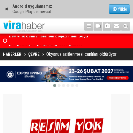
Android uygulamamız
Yükle
Google Play'de mevcut
Ege Denizi’nin En Büyük Mercan Ormanı
Okyanus asitlenmesi canlıları öldürüyor
HABERLER
ÇEVRE