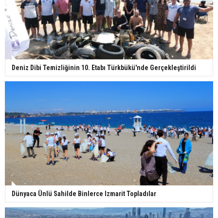
Deniz Dibi Temizliğinin 10. Etabı Türkbükü'nde Gerçekleştirildi
Dünyaca Ünlü Sahilde Binlerce Izmarit Topladılar