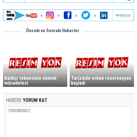
Önceki ve Sonraki Haberler
Balıkçı teknesinin ekmek
Turizmde erken rezervasyon
mücadelesi
başladı
HABERE
YORUM KAT