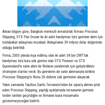
Alınan bilgiye göre, Bangkok merkezli armatörlük firması Precious
Shipping, STX Pan Ocean ile iki adet handymax türü geminin alımı için
mütabakat anlaşması imzaladı. Anlaşmanın 39 milyon dolar değerinde
olduğu belirtildi.
Firma, 2005 yılında inşa edilmiş olan iki adet 34 bin DWT'luk
handymax türü kuru yük gemisi olan STX Pioneer ve STX
Queensland’ın satın alımı ile filolarını yenilemek için geliştirdikleri
stratejinin startını verdi. Bu gemilerin de satın alınmasıyla birlikte
Precious Shipping’in filosu 26 dökme yük gemisine ulaşacak.
Yakın zamanda Taizhou Sanfu Tersanesi'nden bir sipariş alımını iptal
eden Precious Shipping, yaptığı açıklamada tersanenin geminin
teslim tarihini geçirdiğini ve firmanın buna müsamaha
göstermeyeceğini belirtti.