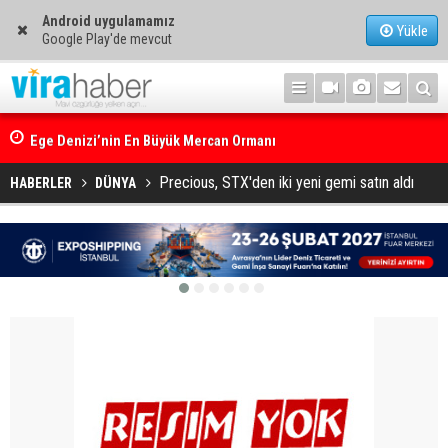
Android uygulamamız
Yükle
Google Play'de mevcut
Ege Denizi’nin En Büyük Mercan Ormanı
Precious, STX'den iki yeni gemi satın aldı
HABERLER
DÜNYA