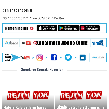
denizhaber.com.tr
Bu haber toplam 1206 defa okunmuştur
Önceki ve Sonraki Haberler
Hafele Kulp yatların havasını
GİSBİR petrol platformu işine