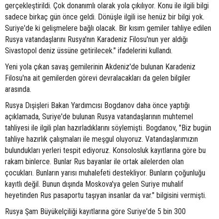
gerçekleştirildi. Çok donanımlı olarak yola çıkılıyor. Konu ile ilgili bilgi
sadece birkaç gün önce geldi. Dönüşle ilgili ise henüz bir bilgi yok.
Suriye'de ki gelişmelere bağlı olacak. Bir kısım gemiler tahliye edilen
Rusya vatandaşlarını Rusya'nın Karadeniz Filosu'nun yer aldığı
Sivastopol deniz üssüne getirilecek." ifadelerini kullandı.
Yeni yola çıkan savaş gemilerinin Akdeniz'de bulunan Karadeniz
Filosu'na ait gemilerden görevi devralacakları da gelen bilgiler
arasında.
Rusya Dışişleri Bakan Yardımcısı Bogdanov daha önce yaptığı
açıklamada, Suriye'de bulunan Rusya vatandaşlarının muhtemel
tahliyesi ile ilgili plan hazırladıklarını söylemişti. Bogdanov, "Biz bugün
tahliye hazırlık çalışmaları ile meşgul oluyoruz. Vatandaşlarımızın
bulundukları yerleri tespit ediyoruz. Konsolosluk kayıtlarına göre bu
rakam binlerce. Bunlar Rus bayanlar ile ortak ailelerden olan
çocukları. Bunların yarısı muhalefeti destekliyor. Bunların çoğunluğu
kayıtlı değil. Bunun dışında Moskova'ya gelen Suriye muhalif
heyetinden Rus pasaportu taşıyan insanlar da var." bilgisini vermişti.
Rusya Şam Büyükelçiliği kayıtlarına göre Suriye'de 5 bin 300