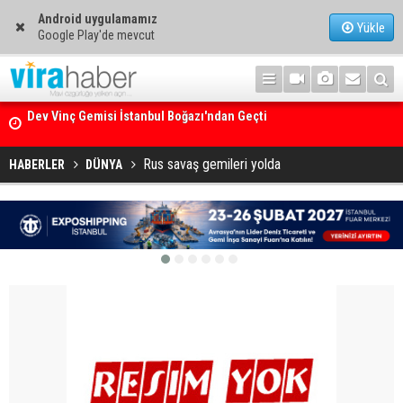
Android uygulamamız
Yükle
Google Play'de mevcut
Ege Denizi’nin En Büyük Mercan Ormanı
Rus savaş gemileri yolda
HABERLER
DÜNYA