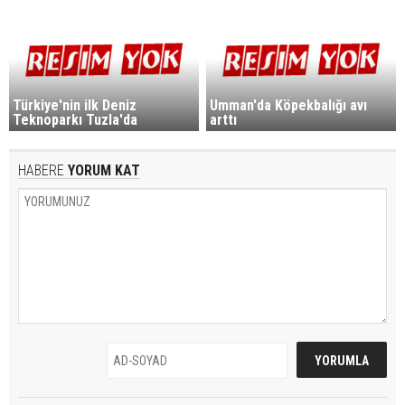
Türkiye'nin ilk Deniz
Umman'da Köpekbalığı avı
Teknoparkı Tuzla'da
arttı
HABERE
YORUM KAT