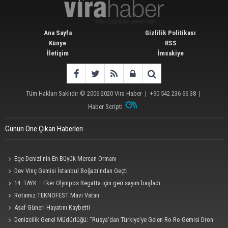
Ana Sayfa
Gizlilik Politikası
Künye
RSS
İletişim
İmsakiye
Tüm Hakları Saklıdır © 2006-2020
Vira Haber
| +90 542 236 66 38 |
Haber Scripti
Günün Öne Çıkan Haberleri
Ege Denizi’nin En Büyük Mercan Ormanı
Dev Vinç Gemisi İstanbul Boğazı'ndan Geçti
14. TAYK – Eker Olympos Regatta için geri sayım başladı
Rotamız TEKNOFEST Mavi Vatan
Asaf Güneri Hayatını Kaybetti
Denizcilik Genel Müdürlüğü: "Rusya'dan Türkiye'ye Gelen Ro-Ro Gemisi Dron