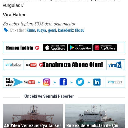
vurguladı.”
Vira Haber
Bu haber toplam 5335 defa okunmuştur
,
,
,
Etiketler :
Kırım
rusya
gemi
karadeniz filosu
Önceki ve Sonraki Haberler
ABD’den Venezuela’ya tanker
Bu kez de Hindistan ile Çin