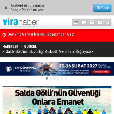
Android uygulamamız
Yükle
Google Play'de mevcut
Ege Denizi’nin En Büyük Mercan Ormanı
HABERLER
GÜNCEL
Salda Gölü'nün Güvenliği Bisikletli Martı Timi Sağlayacak