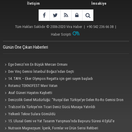
İletişim
İmsakiye
Tüm Hakları Saklıdır © 2006-2020
Vira Haber
| +90 542 236 66 38 |
Haber Scripti
Günün Öne Çıkan Haberleri
Ege Denizi’nin En Büyük Mercan Ormanı
Dev Vinç Gemisi İstanbul Boğazı'ndan Geçti
14. TAYK – Eker Olympos Regatta için geri sayım başladı
Rotamız TEKNOFEST Mavi Vatan
Asaf Güneri Hayatını Kaybetti
Denizcilik Genel Müdürlüğü: "Rusya'dan Türkiye'ye Gelen Ro-Ro Gemisi Dron
Saldırısına Uğradı"
Trabzon'da Türkiye'nin Ticari Deniz Gücü Masaya Yatırıldı
Yelkenli Tekne Sulara Gömüldü
15. Ulusal Gemi ve Yat Tasarım Yarışması'nda Başvuru Süresi 4 Eylül'e
Uzatıldı
Nutraxin Magnezyum: İçerik, Formlar ve Ürün Serisi Rehberi