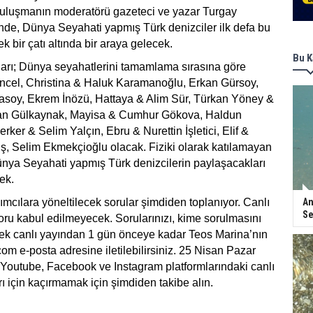
i buluşmanın moderatörü gazeteci ve yazar Turgay
nde, Dünya Seyahati yapmış Türk denizciler ilk defa bu
k bir çatı altında bir araya gelecek.
Bu K
cıları; Dünya seyahatlerini tamamlama sırasına göre
uncel, Christina & Haluk Karamanoğlu, Erkan Gürsoy,
soy, Ekrem İnözü, Hattaya & Alim Sür, Türkan Yöney &
an Gülkaynak, Mayisa & Cumhur Gökova, Haldun
ker & Selim Yalçın, Ebru & Nurettin İşletici, Elif &
ş, Selim Ekmekçioğlu olacak. Fiziki olarak katılamayan
ünya Seyahati yapmış Türk denizcilerin paylaşacakları
ek.
ımcılara yöneltilecek sorular şimdiden toplanıyor. Canlı
An
Se
ru kabul edilmeyecek. Sorularınızı, kime sorulmasını
terek canlı yayından 1 gün önceye kadar Teos Marina’nın
com
e-posta adresine iletilebilirsiniz. 25 Nisan Pazar
Youtube, Facebook ve Instagram platformlarındaki canlı
rı için kaçırmamak için şimdiden takibe alın.