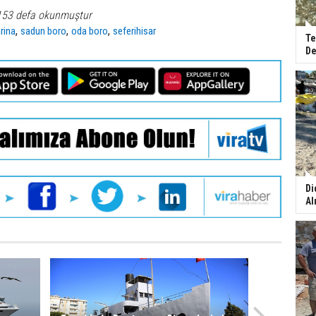
153 defa okunmuştur
,
,
,
rina
sadun boro
oda boro
seferihisar
Te
De
Di
Al