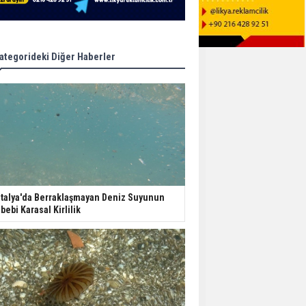
ategorideki Diğer Haberler
talya'da Berraklaşmayan Deniz Suyunun
bebi Karasal Kirlilik