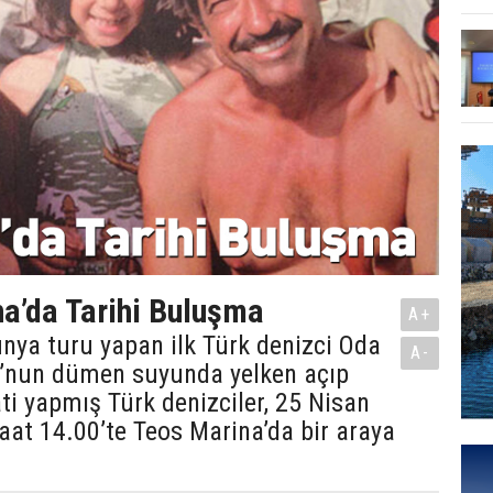
a’da Tarihi Buluşma
A+
dünya turu yapan ilk Türk denizci Oda
A-
’nun dümen suyunda yelken açıp
i yapmış Türk denizciler, 25 Nisan
at 14.00’te Teos Marina’da bir araya