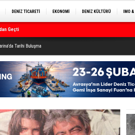
DENİZ TİCARETİ
EKONOMİ
DENİZ KÜLTÜRÜ
IMO &
dan Geçti
EKLE
BALIKÇILIK
ÇEVRE
SEKTÖRDEN
rmanı
rina’da Tarihi Buluşma