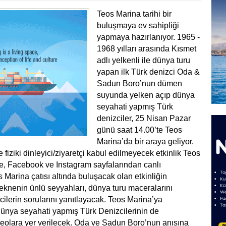
Teos Marina tarihi bir
buluşmaya ev sahipliği
yapmaya hazırlanıyor. 1965 -
1968 yılları arasında Kısmet
adlı yelkenli ile dünya turu
yapan ilk Türk denizci Oda &
Sadun Boro’nun dümen
suyunda yelken açıp dünya
seyahati yapmış Türk
denizciler, 25 Nisan Pazar
günü saat 14.00’te Teos
Marina’da bir araya geliyor.
fiziki dinleyici/ziyaretçi kabul edilmeyecek etkinlik Teos
e, Facebook ve Instagram sayfalarından canlı
 Marina çatısı altında buluşacak olan etkinliğin
eknenin ünlü seyyahları, dünya turu maceralarını
cilerin sorularını yanıtlayacak. Teos Marina’ya
ünya seyahati yapmış Türk Denizcilerinin de
deolara yer verilecek. Oda ve Sadun Boro’nun anısına