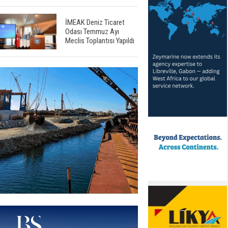
İMEAK Deniz Ticaret
Odası Temmuz Ayı
Meclis Toplantısı Yapıldı