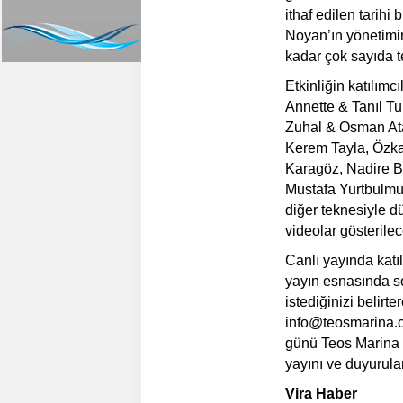
ithaf edilen tarih
Noyan’ın yönetimi
kadar çok sayıda te
Etkinliğin katılım
Annette & Tanıl T
Zuhal & Osman Ata
Kerem Tayla, Özk
Karagöz, Nadire Ber
Mustafa Yurtbulmu
diğer teknesiyle d
videolar gösterilec
Canlı yayında katıl
yayın esnasında so
istediğinizi belir
info@teosmarina.
günü Teos Marina 
yayını ve duyurula
Vira Haber