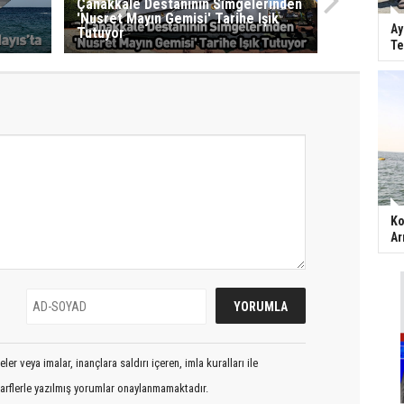
Çanakkale Destanının Simgelerinden
'Nusret Mayın Gemisi' Tarihe Işık
Ay
Tutuyor
Te
Ko
Ar
er veya imalar, inançlara saldırı içeren, imla kuralları ile
arflerle yazılmış yorumlar onaylanmamaktadır.