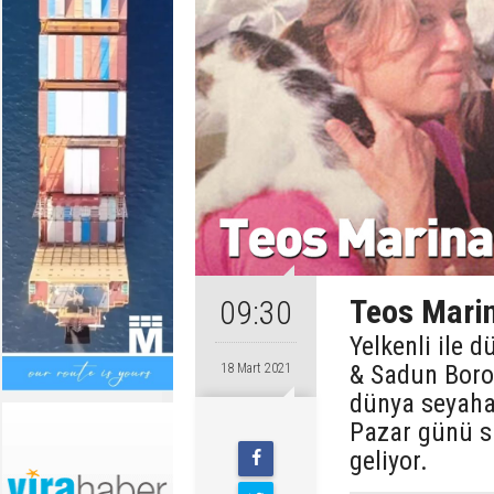
Teos Marin
09:30
Yelkenli ile 
& Sadun Boro
18 Mart 2021
dünya seyahat
Pazar günü sa
geliyor.