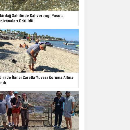
kirdağ Sahilinde Kahverengi Pusula
nizanaları Görüldü
dim’de İkinci Caretta Yuvası Koruma Altına
ındı