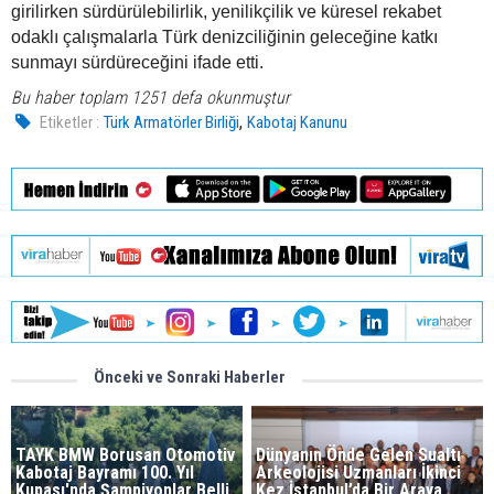
girilirken sürdürülebilirlik, yenilikçilik ve küresel rekabet
odaklı çalışmalarla Türk denizciliğinin geleceğine katkı
sunmayı sürdüreceğini ifade etti.
Bu haber toplam 1251 defa okunmuştur
,
Etiketler :
Türk Armatörler Birliği
Kabotaj Kanunu
Önceki ve Sonraki Haberler
TAYK BMW Borusan Otomotiv
Dünyanın Önde Gelen Sualtı
Kabotaj Bayramı 100. Yıl
Arkeolojisi Uzmanları İkinci
Kupası'nda Şampiyonlar Belli
Kez İstanbul’da Bir Araya