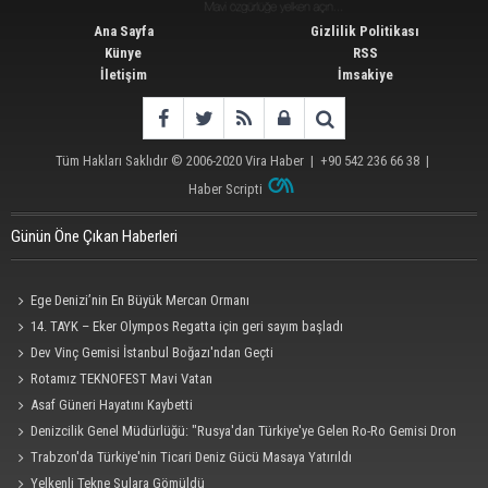
Ana Sayfa
Gizlilik Politikası
Künye
RSS
İletişim
İmsakiye
Tüm Hakları Saklıdır © 2006-2020
Vira Haber
| +90 542 236 66 38 |
Haber Scripti
Günün Öne Çıkan Haberleri
Ege Denizi’nin En Büyük Mercan Ormanı
14. TAYK – Eker Olympos Regatta için geri sayım başladı
Dev Vinç Gemisi İstanbul Boğazı'ndan Geçti
Rotamız TEKNOFEST Mavi Vatan
Asaf Güneri Hayatını Kaybetti
Denizcilik Genel Müdürlüğü: "Rusya'dan Türkiye'ye Gelen Ro-Ro Gemisi Dron
Saldırısına Uğradı"
Trabzon'da Türkiye'nin Ticari Deniz Gücü Masaya Yatırıldı
Yelkenli Tekne Sulara Gömüldü