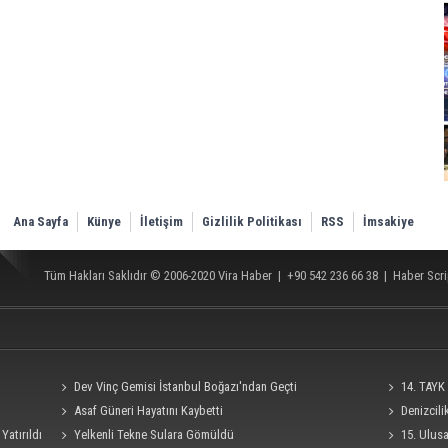
Ana Sayfa
Künye
İletişim
Gizlilik Politikası
RSS
İmsakiye
Tüm Hakları Saklıdır © 2006-2020
Vira Haber
| +90 542 236 66 38 |
Haber Scri
Dev Vinç Gemisi İstanbul Boğazı'ndan Geçti
14. TAYK 
Asaf Güneri Hayatını Kaybetti
Denizcil
Yatırıldı
Yelkenli Tekne Sulara Gömüldü
Ro-Ro Gemisi
15. Ulus