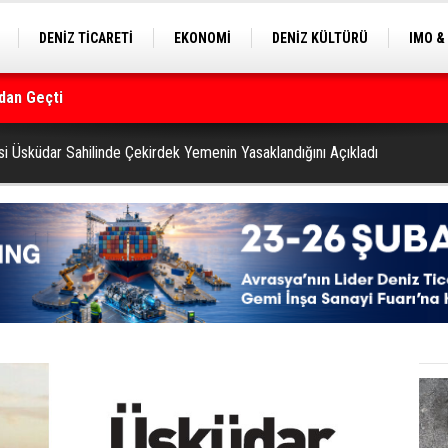
DENİZ TİCARETİ
EKONOMİ
DENİZ KÜLTÜRÜ
IMO &
dan Geçti
EKLE
BALIKÇILIK
ÇEVRE
SEKTÖRDEN
rmanı
i Üsküdar Sahilinde Çekirdek Yemenin Yasaklandığını Açıkladı