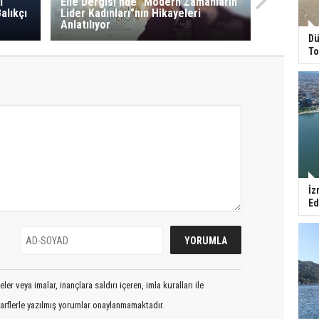
l
Elle Dergisi'nde "Modern Zamanların
alıkçı
Lider Kadınları"nın Hikayeleri
Anlatılıyor
Dü
To
İz
Ed
er veya imalar, inançlara saldırı içeren, imla kuralları ile
arflerle yazılmış yorumlar onaylanmamaktadır.