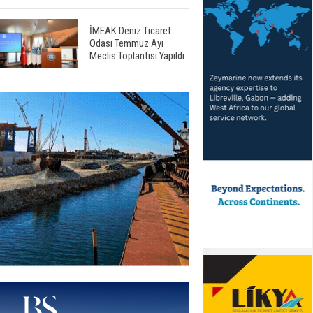
İMEAK Deniz Ticaret
Odası Temmuz Ayı
Meclis Toplantısı Yapıldı