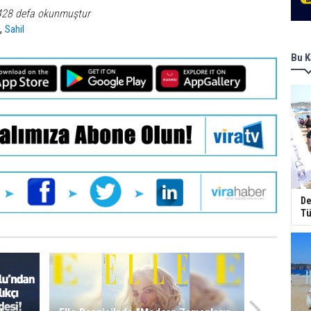
428 defa okunmuştur
,
r
Sahil
Bu K
De
Tü