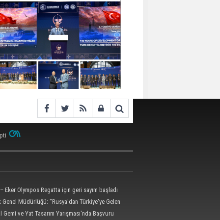
pti
– Eker Olympos Regatta için geri sayım başladı
ik Genel Müdürlüğü: "Rusya'dan Türkiye'ye Gelen
 Dron Saldırısına Uğradı"
al Gemi ve Yat Tasarım Yarışması'nda Başvuru