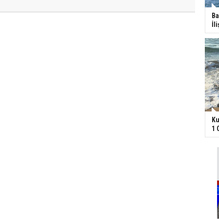
Ba
İl
Ku
1 