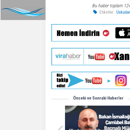
Bu haber toplam 12
Etiketler :
Üsküda
Önceki ve Sonraki Haberler