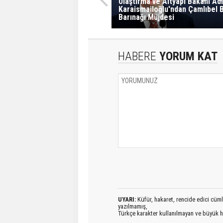
Ulaştırma ve Altyapı Bakanı Adi
Karaismailoğlu'ndan Çamlıbel B
Barınağı Müjdesi
HABERE
YORUM KAT
UYARI:
Küfür, hakaret, rencide edici cümlel
yazılmamış,
Türkçe karakter kullanılmayan ve büyük h