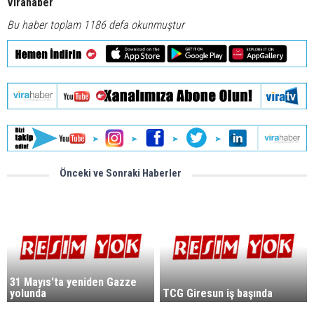
Virahaber
Bu haber toplam 1186 defa okunmuştur
Önceki ve Sonraki Haberler
31 Mayıs'ta yeniden Gazze
yolunda
TCG Giresun iş başında