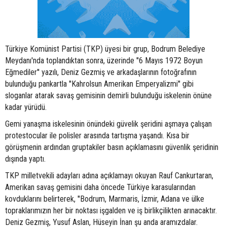
Türkiye Komünist Partisi (TKP) üyesi bir grup, Bodrum Belediye
Meydanı'nda toplandıktan sonra, üzerinde ''6 Mayıs 1972 Boyun
Eğmediler'' yazılı, Deniz Gezmiş ve arkadaşlarının fotoğrafının
bulunduğu pankartla ''Kahrolsun Amerikan Emperyalizmi'' gibi
sloganlar atarak savaş gemisinin demirli bulunduğu iskelenin önüne
kadar yürüdü.
Gemi yanaşma iskelesinin önündeki güvelik şeridini aşmaya çalışan
protestocular ile polisler arasında tartışma yaşandı. Kısa bir
görüşmenin ardından gruptakiler basın açıklamasını güvenlik şeridinin
dışında yaptı.
TKP milletvekili adayları adına açıklamayı okuyan Rauf Cankurtaran,
Amerikan savaş gemisini daha öncede Türkiye karasularından
kovduklarını belirterek, ''Bodrum, Marmaris, İzmir, Adana ve ülke
topraklarımızın her bir noktası işgalden ve iş birlikçilikten arınacaktır.
Deniz Gezmiş, Yusuf Aslan, Hüseyin İnan şu anda aramızdalar.