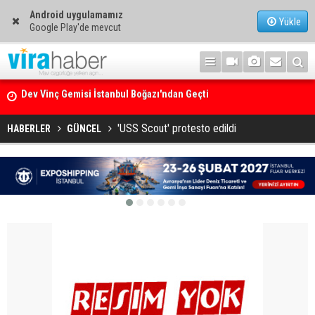
Android uygulamamız
Yükle
Google Play'de mevcut
Ege Denizi’nin En Büyük Mercan Ormanı
'USS Scout' protesto edildi
HABERLER
GÜNCEL