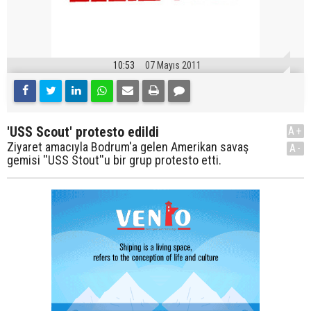
10:53
07 Mayıs 2011
'USS Scout' protesto edildi
A+
Ziyaret amacıyla Bodrum'a gelen Amerikan savaş
A-
gemisi ''USS Stout''u bir grup protesto etti.