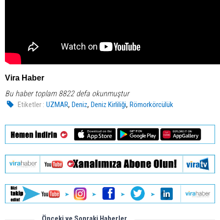
Vira Haber
Bu haber toplam 8822 defa okunmuştur
,
,
,
Etiketler :
UZMAR
Deniz
Deniz Kirliliği
Römorkörcülük
Önceki ve Sonraki Haberler