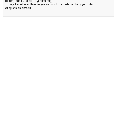
içeren, imla kuralları ile yazılmamış,
Türkçe karakter kullanılmayan ve büyük harflerle yazılmış yorumlar
onaylanmamaktadır.