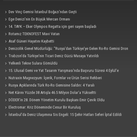
Dev Vinç Gemisi İstanbul Boğazı'ndan Geçti
Ege Denizi’nin En Büyük Mercan Ormanı
14. TAYK – Eker Olympos Regatta için geri sayım başladı
Rotamız TEKNOFEST Mavi Vatan
Asaf Güneri Hayatını Kaybetti
Denizcilik Genel Müdürlüğü: "Rusya'dan Türkiye'ye Gelen Ro-Ro Gemisi Dron
Saldırısına Uğradı"
Trabzon'da Türkiye'nin Ticari Deniz Gücü Masaya Yatırıldı
Yelkenli Tekne Sulara Gömüldü
15. Ulusal Gemi ve Yat Tasarım Yarışması'nda Başvuru Süresi 4 Eylül'e
Uzatıldı
Nutraxin Magnezyum: İçerik, Formlar ve Ürün Serisi Rehberi
Rusya Açıklarında Türk Ro-Ro Gemisine Saldırı: 4 Yaralı
Net Kârını Yüzde 38 Artışla 46.5 Milyon Dolar’a Yükseltti
DÖDER'in 28. Dönem Yönetim Kurulu Başkanı Emir Çevik Oldu
Electromar: Kriz Döneminde Cesur Bir Kuruluş
İstanbul'da Deniz Ulaşımına Sis Engeli: 15 Şehir Hatları Seferi İptal Edildi