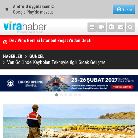
Android uygulamamız
Yükle
Google Play'de mevcut
Ege Denizi’nin En Büyük Mercan Ormanı
HABERLER
GÜNCEL
Van Gölü’nde Kaybolan Tekneyle İlgili Sıcak Gelişme