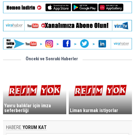
Önceki ve Sonraki Haberler
Yavru balıklar için imza
seferberliği
Liman kurmak istiyorlar
HABERE
YORUM KAT