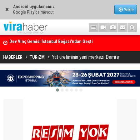
Android uygulamamız
Yükle
Google Play'de mevcut
Ege Denizi’nin En Büyük Mercan Ormanı
Yat üretiminin yeni merkezi Demre
HABERLER
TURİZM