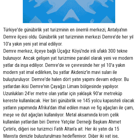
Türkiye'de günübirlik yat turizminin en önemli merkezi, Antalya'nın
Demre ilçesi oldu. Günübirlik yat turizminin merkezi Demre’de her yıl
10'a yakın yeni yat imal ediliyor.
Demre merkez, ilçeye bağlı Üçağız Köyü'nde irili ufaklı 300 tekne
bulunuyor. Ancak gelişen yat turizmine paralel olarak yeni ve modern
yatlar da inşa ediliyor. Demre'de ve çevresinde her yıl 10'a yakın
modern yat imal edilirken, bu yatlar Akdeniz'in mavi suları ile
buluşturuluyor. Demre'de halen dört yatın yapımı devam ediyor. Bu
yatlardan ikisi Demre'nin Çayağzı Limanı bölgesinde yapılıyor.
Uzunlukları 24'er metre olan yatlar için yaklaşık 90'ar metreküp
kereste kullanılacak. Her biri günübirlik ve 145 yolcu kapasiteli olacak
yatların yapımında Afrika'dan ithal edilen maun ve fig ağaçları ile çam,
meşe ve dut ağaçları kullanılıyor. Metal aksamında krom çelik
kullanılan yatlardan biri Demre Yatçılar Derneği Başkanı Ahmet
Çetin'e, diğeri ise turizmci Fatih Altan'a ait. Her iki yatın da 15
Mayısta denizle buluşturulması hedefleniyor. Diğer iki yat ise,