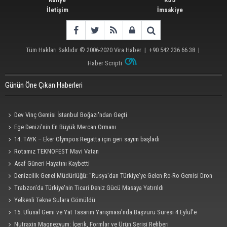
İletişim
İmsakiye
Tüm Hakları Saklıdır © 2006-2020
Vira Haber
| +90 542 236 66 38 |
Haber Scripti
Günün Öne Çıkan Haberleri
Dev Vinç Gemisi İstanbul Boğazı'ndan Geçti
Ege Denizi’nin En Büyük Mercan Ormanı
14. TAYK – Eker Olympos Regatta için geri sayım başladı
Rotamız TEKNOFEST Mavi Vatan
Asaf Güneri Hayatını Kaybetti
Denizcilik Genel Müdürlüğü: "Rusya'dan Türkiye'ye Gelen Ro-Ro Gemisi Dron
Saldırısına Uğradı"
Trabzon'da Türkiye'nin Ticari Deniz Gücü Masaya Yatırıldı
Yelkenli Tekne Sulara Gömüldü
15. Ulusal Gemi ve Yat Tasarım Yarışması'nda Başvuru Süresi 4 Eylül'e
Uzatıldı
Nutraxin Magnezyum: İçerik, Formlar ve Ürün Serisi Rehberi