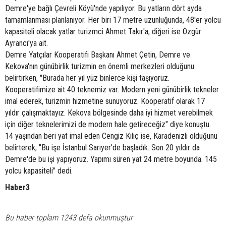
Demre'ye bağlı Çevreli Köyü'nde yapılıyor. Bu yatların dört ayda
tamamlanması planlanıyor. Her biri 17 metre uzunluğunda, 48'er yolcu
kapasiteli olacak yatlar turizmci Ahmet Takır'a, diğeri ise Özgür
Ayrancı'ya ait.
Demre Yatçılar Kooperatifi Başkanı Ahmet Çetin, Demre ve
Kekova'nın günübirlik turizmin en önemli merkezleri olduğunu
belirtirken, "Burada her yıl yüz binlerce kişi taşıyoruz.
Kooperatifimize ait 40 teknemiz var. Modern yeni günübirlik tekneler
imal ederek, turizmin hizmetine sunuyoruz. Kooperatif olarak 17
yıldır çalışmaktayız. Kekova bölgesinde daha iyi hizmet verebilmek
için diğer teknelerimizi de modern hale getireceğiz" diye konuştu.
14 yaşından beri yat imal eden Cengiz Kılıç ise, Karadenizli olduğunu
belirterek, "Bu işe İstanbul Sarıyer'de başladık. Son 20 yıldır da
Demre'de bu işi yapıyoruz. Yapımı süren yat 24 metre boyunda. 145
yolcu kapasiteli" dedi.
Haber3
Bu haber toplam 1243 defa okunmuştur