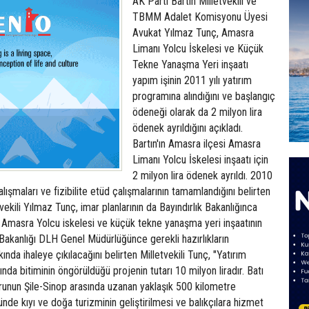
AK Parti Bartın Milletvekili ve
TBMM Adalet Komisyonu Üyesi
Avukat Yılmaz Tunç, Amasra
Limanı Yolcu İskelesi ve Küçük
Tekne Yanaşma Yeri inşaatı
yapım işinin 2011 yılı yatırım
programına alındığını ve başlangıç
ödeneği olarak da 2 milyon lira
ödenek ayrıldığını açıkladı.
Bartın'ın Amasra ilçesi Amasra
Limanı Yolcu İskelesi inşaatı için
2 milyon lira ödenek ayrıldı. 2010
çalışmaları ve fizibilite etüd çalışmalarının tamamlandığını belirten
vekili Yılmaz Tunç, imar planlarının da Bayındırlık Bakanlığınca
. Amasra Yolcu iskelesi ve küçük tekne yanaşma yeri inşaatının
a Bakanlığı DLH Genel Müdürlüğünce gerekli hazırlıkların
nda ihaleye çıkılacağını belirten Milletvekili Tunç, "Yatırım
nda bitiminin öngörüldüğü projenin tutarı 10 milyon liradır. Batı
runun Şile-Sinop arasında uzanan yaklaşık 500 kilometre
de kıyı ve doğa turizminin geliştirilmesi ve balıkçılara hizmet