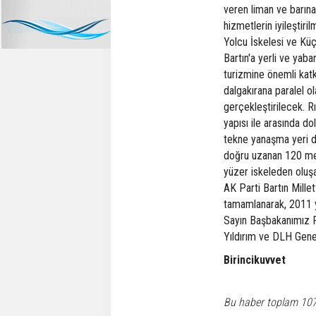
veren liman ve barınak
hizmetlerin iyileştir
Yolcu İskelesi ve Küç
Bartın'a yerli ve yaba
turizmine önemli kat
dalgakırana paralel o
gerçekleştirilecek. 
yapısı ile arasında d
tekne yanaşma yeri d
doğru uzanan 120 met
yüzer iskeleden oluş
AK Parti Bartın Mille
tamamlanarak, 2011 yı
Sayın Başbakanımız R
Yıldırım ve DLH Genel
Birincikuvvet
Bu haber toplam 10