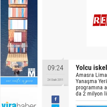
Yolcu iske
09:24
Amasra Liman
Yanaşma Yeri 
24 Ocak 2011
programına al
da 2 milyon li