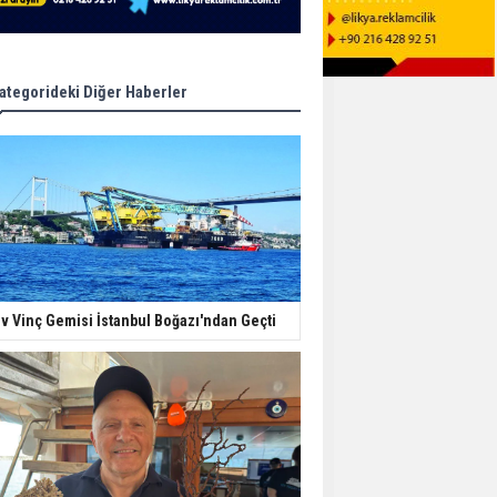
ategorideki Diğer Haberler
v Vinç Gemisi İstanbul Boğazı'ndan Geçti