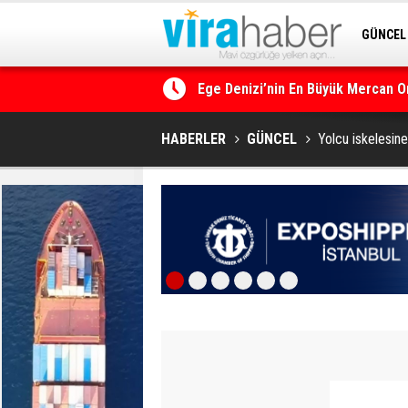
GÜNCEL
SİTENE 
Ege Denizi’nin En Büyük Mercan O
HABERLER
GÜNCEL
Yolcu iskelesin