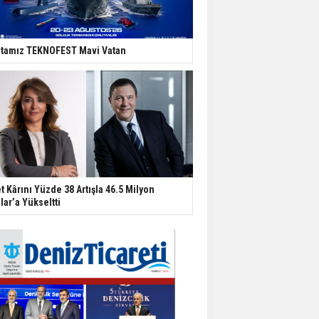
tamız TEKNOFEST Mavi Vatan
t Kârını Yüzde 38 Artışla 46.5 Milyon
lar’a Yükseltti