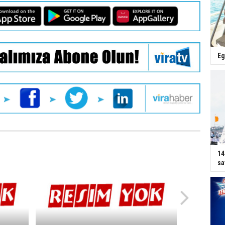
Eg
14
sa