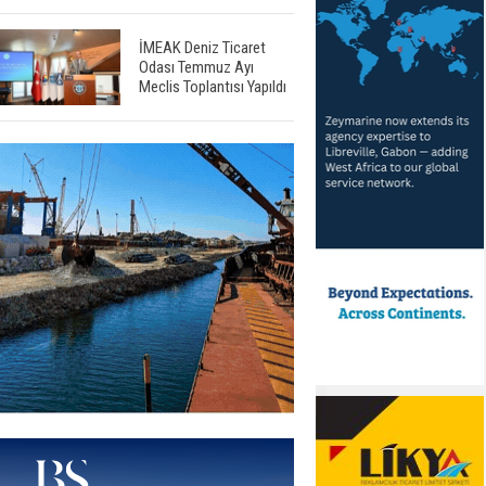
İMEAK Deniz Ticaret
Odası Temmuz Ayı
Meclis Toplantısı Yapıldı