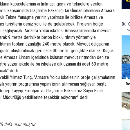
ların kapasitelerinin artırılması, gemi ve teknelere verilen
ilmesi kapsamında Ulaştırma Bakanlığı tarafından planlanan Amasra
ük Tekne Yanaşma yerinin yapılması ile birlikte Amasra ve
ncı turistlerin deniz yolu ile de gelebilecek. Projenin bölge
Bu K
kı sağlayacak. Amasra Yolcu iskelesi Amasra limanında mevcut
larak 9 metre derinlikte beton bloklu rıhtım yöntemiyle
Rıhtımın toplam uzunluğu 240 metre olacak. Mevcut dalgakıran
olgu ile oluşturulacak geri saha 30 metre genişlikte olacak. Küçük
e Amasra Limanı içerisinde bulunan mevcut rıhtımdan denize
re yüzer iskele ile bu iskeleye dik uzanan iki adet 60 metre
acak" dedi.
tvekili Yılmaz Tunç, "Amasra Yolcu İskelesinin proje çalışmalarının
lı yatırım programına yapım işinin alınmasını sağlayan başta
De
ecep Tayyip Erdoğan ve Ulaştırma Bakanımız Sayın Binali
 Müdürlüğü yetkililerine teşekkür ediyorum" dedi.
78 defa okunmuştur