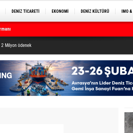
DENİZ TİCARETİ
EKONOMİ
DENİZ KÜLTÜRÜ
IMO &
EKLE
BALIKÇILIK
ÇEVRE
SEKTÖRDEN
rmanı
e 2 Milyon ödenek